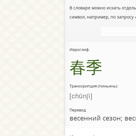
В словаре можно искать отдел
символ, например, по запросу «
Иероглиф:
春季
Транскрипция (пиньинь):
chūnjì
Перевод:
весенний сезон; вес