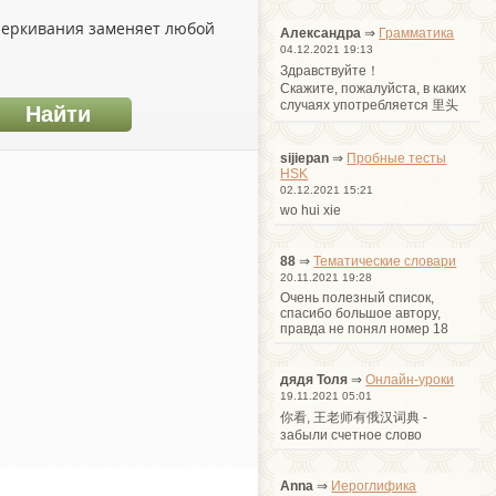
дчеркивания заменяет любой
Александра
⇒
Грамматика
04.12.2021 19:13
Здравствуйте！
Cкажите, пожалуйста, в каких
случаях употребляется 里头
sijiepan
⇒
Пробные тесты
HSK
02.12.2021 15:21
wo hui xie
88
⇒
Тематические словари
20.11.2021 19:28
Очень полезный список,
спасибо большое автору,
правда не понял номер 18
дядя Толя
⇒
Онлайн-уроки
19.11.2021 05:01
你看, 王老师有俄汉词典 -
забыли счетное слово
Anna
⇒
Иероглифика