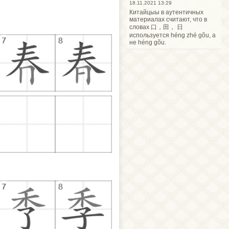
18.11.2021 13:29
Китайцыы в аутентичных
материалах считают, что в
словах 口，田， 日
используется héng zhé gõu, а
не héng gõu.