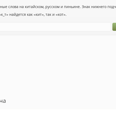
ьные слова на китайском, русском и пиньине. Знак нижнего по
к_т» найдется как «кит», так и «кот».
на