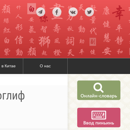
 в Китае
О нас
оглиф