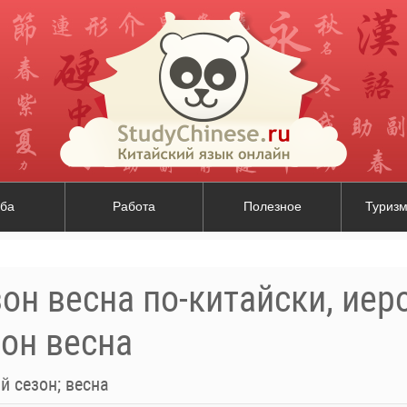
ба
Работа
Полезное
Туризм
он весна по-китайски, иер
он весна
й сезон; весна