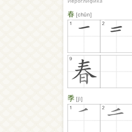
Иероглифика
春
chūn
季
jì