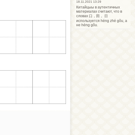
18.11.2021 13:29
Китайцыы в аутентичных
материалах считают, что в
словах 口，田， 日
используется héng zhé gõu, а
не héng gõu.