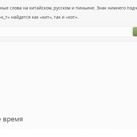
ьные слова на китайском, русском и пиньине. Знак нижнего по
к_т» найдется как «кит», так и «кот».
е время