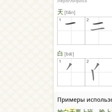
Иероглифика
天
tiān
白
bái
Примеры использ
她
白天
要上班，晚上