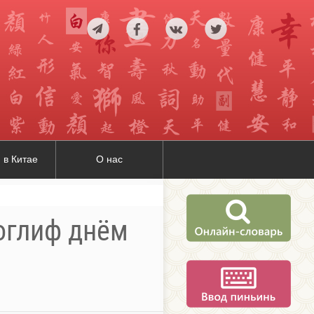
 в Китае
О нас
роглиф днём