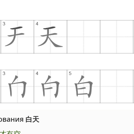
ования 白天
才有空。