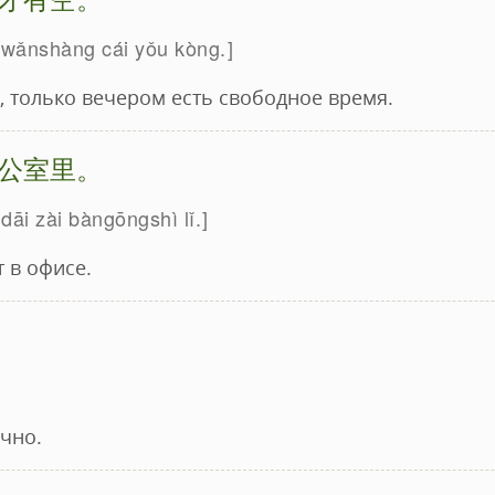
, wǎnshàng cái yǒu kòng.
, только вечером есть свободное время.
公室里。
 dāi zài bàngōngshì lǐ.
 в офисе.
чно.