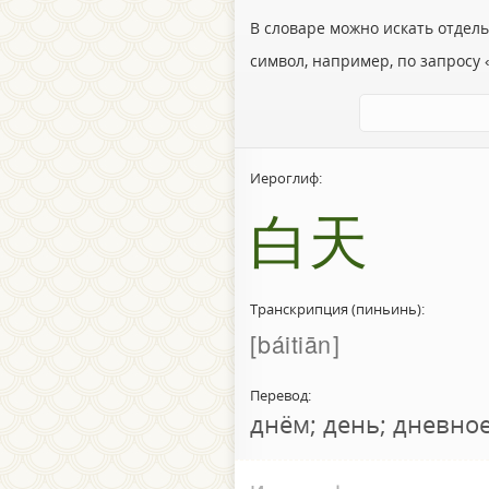
В словаре можно искать отдел
символ, например, по запросу «
Иероглиф:
白天
Транскрипция (пиньинь):
báitiān
Перевод:
днём; день; дневно