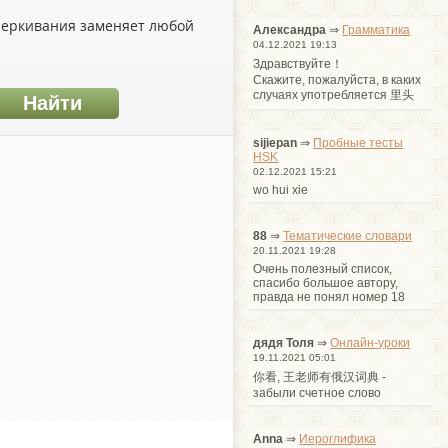
дчеркивания заменяет любой
Александра
⇒
Грамматика
04.12.2021 19:13
Здравствуйте！
Cкажите, пожалуйста, в каких
случаях употребляется 里头
sijiepan
⇒
Пробные тесты
HSK
02.12.2021 15:21
wo hui xie
88
⇒
Тематические словари
20.11.2021 19:28
Очень полезный список,
спасибо большое автору,
правда не понял номер 18
дядя Толя
⇒
Онлайн-уроки
19.11.2021 05:01
你看, 王老师有俄汉词典 -
забыли счетное слово
Anna
⇒
Иероглифика