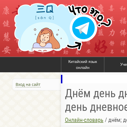
Китайский язык
Уче
онлайн
Вход на сайт
Днём день дн
день дневное 
Онлайн-словарь
/
днём; д