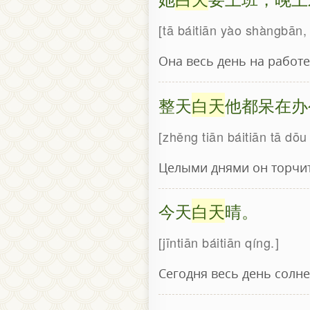
tā báitiān yào shàngbān
Она весь день на работе
整天
白天
他都呆在办
zhěng tiān báitiān tā dōu
Целыми днями он торчит
今天
白天
晴。
jīntiān báitiān qíng.
Сегодня весь день солне