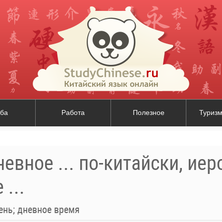
ба
Работа
Полезное
Туризм
евное ... по-китайски, ие
...
ень; дневное время