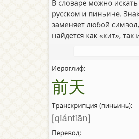
В словаре можно искать
русском и пиньине. Зна
заменяет любой символ,
найдется как «кит», так 
Иероглиф:
前天
Транскрипция (пиньинь):
qiántiān
Перевод: