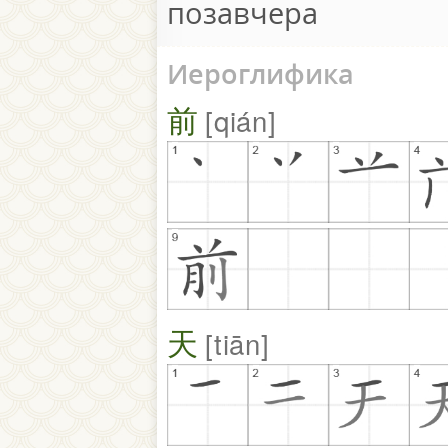
позавчера
Иероглифика
前
qián
天
tiān