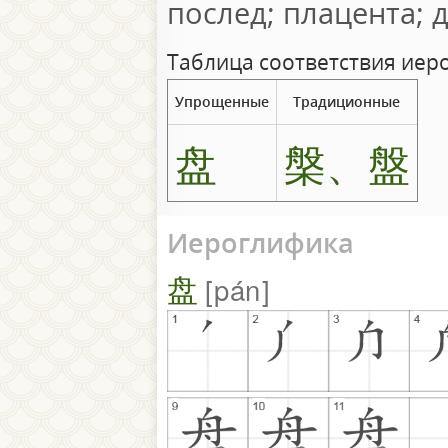
послед; плацента; 
Таблица соответствия иер
Упрощенные
Традиционные
盘
槃、盤
Иероглифика
盘
pán