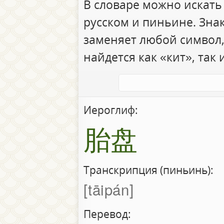
В словаре можно искать
русском и пиньине. Зна
заменяет любой символ,
найдется как «кит», так 
Иероглиф:
胎盘
Транскрипция (пиньинь):
tāipán
Перевод: