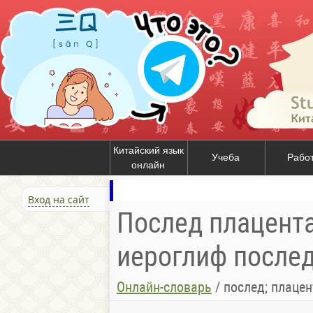
Китайский язык
Учеба
Рабо
онлайн
Вход на сайт
Послед плацента 
иероглиф послед 
Онлайн-словарь
/
послед; плацен