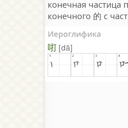
конечная частица 
конечного 的 с час
Иероглифика
咑
dā