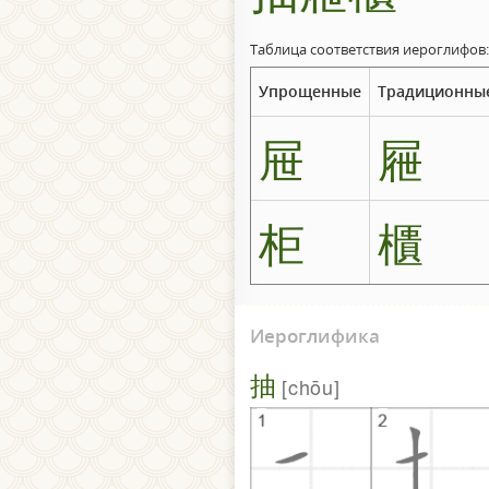
Таблица соответствия иероглифов:
Упрощенные
Традиционны
屉
屜
柜
櫃
Иероглифика
抽
chōu