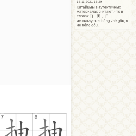
18.11.2021 13:29
Китайцыы в аутентичных
материалах считают, что в
словах 口，田， 日
используется héng zhé gõu, а
не héng gõu.