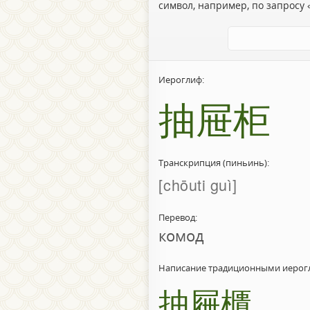
символ, например, по запросу «
Иероглиф:
抽屉柜
Транскрипция (пиньинь):
chōuti guì
Перевод:
комод
Написание традиционными иерог
抽屜櫃