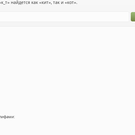
к_т» найдется как «кит», так и «кот».
лифами: