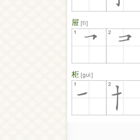
屉
tì
柜
guì