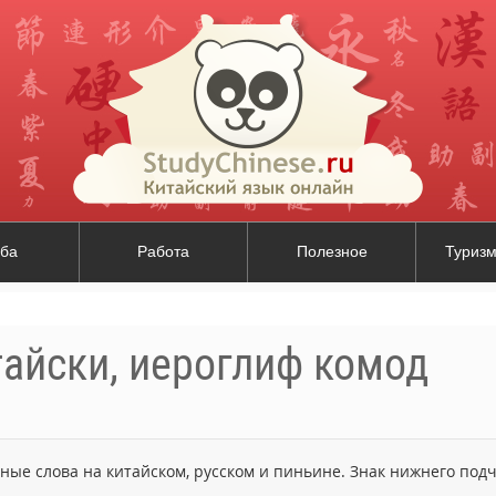
ба
Работа
Полезное
Туризм
тайски, иероглиф комод
ьные слова на китайском, русском и пиньине. Знак нижнего по