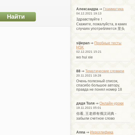
Александра
⇒
Грамматика
04.12.2021 19:13
Здравствуйте！
Cкажите, пожалуйста, в каких
случаях употребляется 里头
sijiepan
⇒
Пробные тесты
HSK
02.12.2021 15:21
wo hui xie
88
⇒
Тематические словари
20.11.2021 19:28
Очень полезный список,
спасибо большое автору,
правда не понял номер 18
дядя Толя
⇒
Онлайн-уроки
19.11.2021 05:01
你看, 王老师有俄汉词典 -
забыли счетное слово
Anna
⇒
Иероглифика