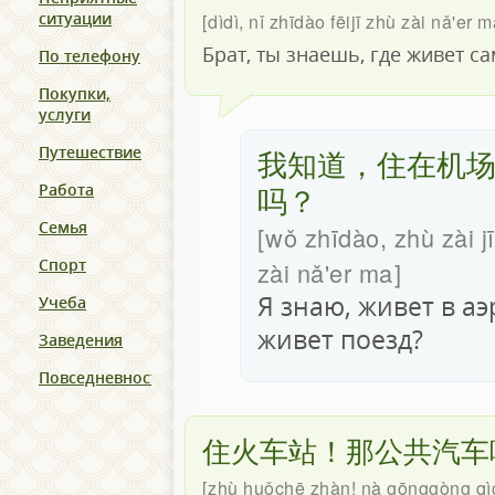
ситуации
dìdì, nǐ zhīdào fēijī zhù zài nǎ'er 
Брат, ты знаешь, где живет с
По телефону
Покупки,
услуги
我知道，住在机
Путешествие
吗？
Работа
Семья
wǒ zhīdào, zhù zài 
Спорт
zài nǎ'er ma
Я знаю, живет в аэ
Учеба
живет поезд?
Заведения
Повседневность
住火车站！那公共汽车
zhù huǒchē zhàn! nà gōnggòng qì