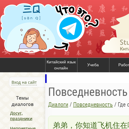
Китайский язык
Учеба
Рабо
онлайн
Вход на сайт
Повседневность
Темы
Диалоги
/
Повседневность
/
Где 
диалогов
Досуг,
праздники
弟弟，你知道飞机住在
Неприятные