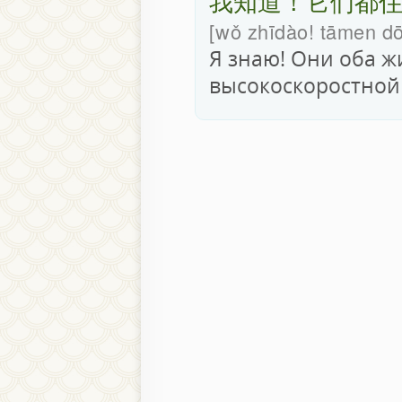
我知道！它们都
wǒ zhīdào! tāmen dō
Я знаю! Они оба ж
высокоскоростной