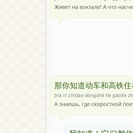
Живет на вокзале! А что насче
那你知道动车和高铁住
nà nǐ zhīdào dòngchē hé gāotiě zh
А знаешь, где скоростной по