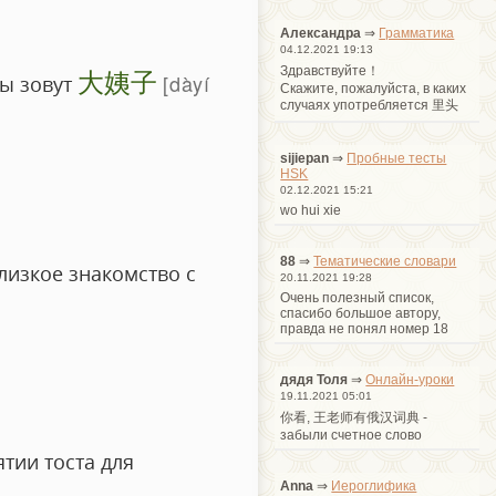
Александра
⇒
Грамматика
04.12.2021 19:13
大姨子
Здравствуйте！
dàyí
ны зовут
Cкажите, пожалуйста, в каких
случаях употребляется 里头
sijiepan
⇒
Пробные тесты
HSK
02.12.2021 15:21
wo hui xie
88
⇒
Тематические словари
лизкое знакомство с
20.11.2021 19:28
Очень полезный список,
спасибо большое автору,
правда не понял номер 18
дядя Толя
⇒
Онлайн-уроки
19.11.2021 05:01
你看, 王老师有俄汉词典 -
забыли счетное слово
тии тоста для
Anna
⇒
Иероглифика