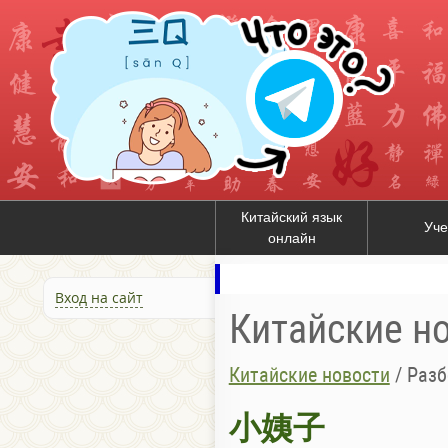
Китайский язык
Уче
онлайн
Вход на сайт
Китайские н
Китайские новости
/
Разб
小姨子