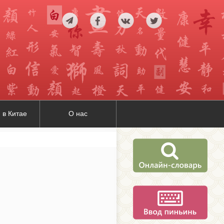
 в Китае
О нас