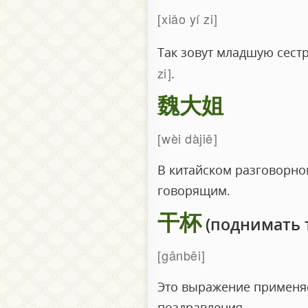
xiǎo yí zi
Так зовут младшую сест
zi
.
魏大姐
wèi dàjiě
В китайском разговорно
говорящим.
干杯
(поднимать т
gānbēi
Это выражение применяе
поздравления.