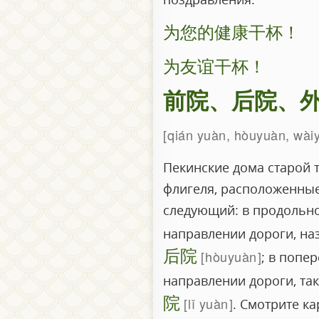
为您的健康干杯！
为友谊干杯！
前院、后院、
qián yuàn, hòuyuàn, wàiy
Пекинские дома старой 
флигеля, расположенные
следующий: в продольно
направлении дороги, н
后院
hòuyuàn
; в попе
направлении дороги, т
院
lǐ yuàn
. Смотрите к