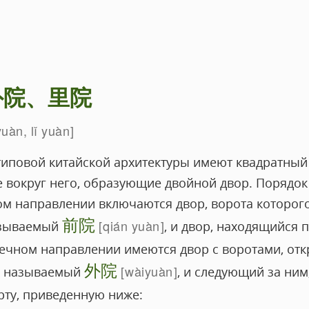
外院、里院
uàn, lǐ yuàn
типовой китайской архитектуры имеют квадратный 
 вокруг него, образующие двойной двор. Порядок
м направлении включаются двор, ворота которог
前院
qián yuàn
азываемый
, и двор, находящийся 
речном направлении имеются двор с воротами, от
外院
wàiyuàn
ак называемый
, и следующий за ни
арту, приведенную ниже: