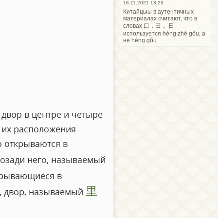
18.11.2021 13:29
Китайцыы в аутентичных
материалах считают, что в
словах 口，田， 日
используется héng zhé gõu, а
не héng gõu.
двор в центре и четыре
 их расположения
о открываются в
позади него, называемый
крывающиеся в
里
м, двор, называемый