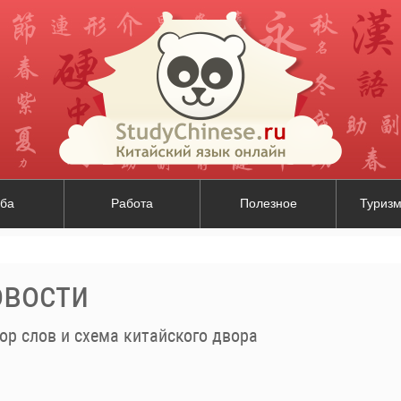
ба
Работа
Полезное
Туризм
овости
ор слов и схема китайского двора