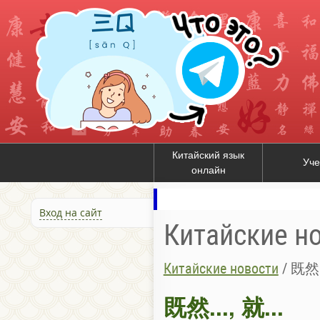
Китайский язык
Уче
онлайн
Вход на сайт
Китайские н
Китайские новости
/
既然..
既然..., 就...