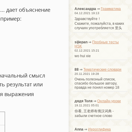
就
... дает объяснение
Александра
⇒
Грамматика
04.12.2021 19:13
апример:
Здравствуйте！
Cкажите, пожалуйста, в каких
случаях употребляется 里头
sijiepan
⇒
Пробные тесты
HSK
02.12.2021 15:21
wo hui xie
88
⇒
Тематические словари
начальный смысл
20.11.2021 19:28
Очень полезный список,
ть результат или
спасибо большое автору,
правда не понял номер 18
ля выражения
дядя Толя
⇒
Онлайн-уроки
19.11.2021 05:01
你看, 王老师有俄汉词典 -
забыли счетное слово
Anna
⇒
Иероглифика