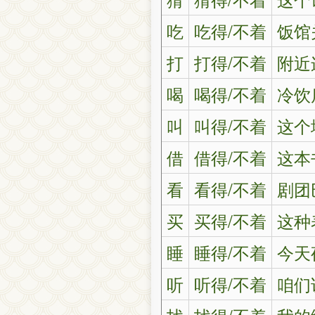
吃
吃得/不着
饭馆
打
打得/不着
附近
喝
喝得/不着
冷饮
叫
叫得/不着
这个
借
借得/不着
这本
看
看得/不着
剧团
买
买得/不着
这种
睡
睡得/不着
今天
听
听得/不着
咱们