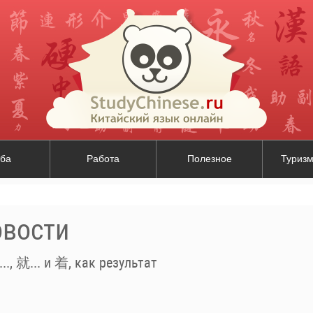
ба
Работа
Полезное
Туризм
овости
., 就... и 着, как результат