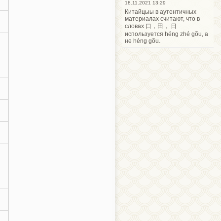
18.11.2021 13:29
Китайцыы в аутентичных
материалах считают, что в
словах 口，田， 日
используется héng zhé gõu, а
。
не héng gõu.