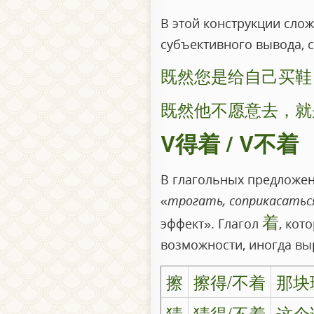
В этой конструкции сло
субъективного вывода, 
既然您是给自己买鞋
既然他不愿意去，就
V得着 / V不着
В глагольных предложен
«
трогать, соприкасатьс
着
эффект». Глагол
, кот
возможности, иногда вы
擦
擦得/不着
那块
猜
猜得/不着
这个