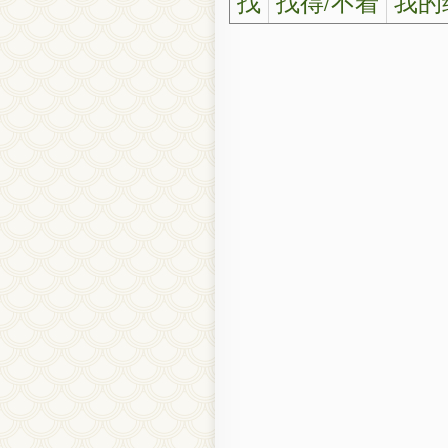
找
找得/不着
我的