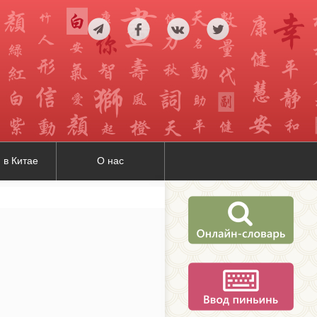
 в Китае
О нас