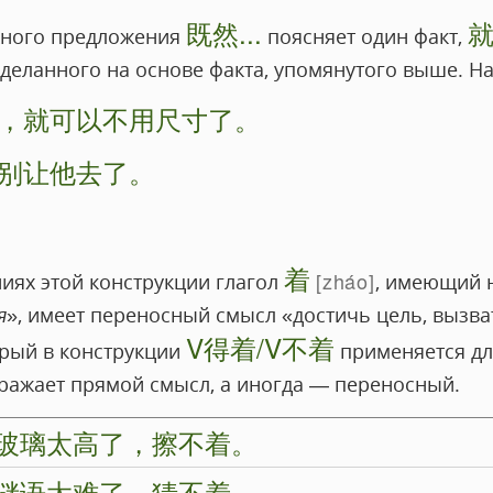
既然...
жного предложения
поясняет один факт,
сделанного на основе факта, упомянутого выше. Н
，就可以不用尺寸了。
别让他去了。
着
zháo
иях этой конструкции глагол
, имеющий 
я
», имеет переносный смысл «достичь цель, вызва
V得着/V不着
орый в конструкции
применяется д
ражает прямой смысл, а иногда — переносный.
玻璃太高了，擦不着。
谜语太难了，猜不着。