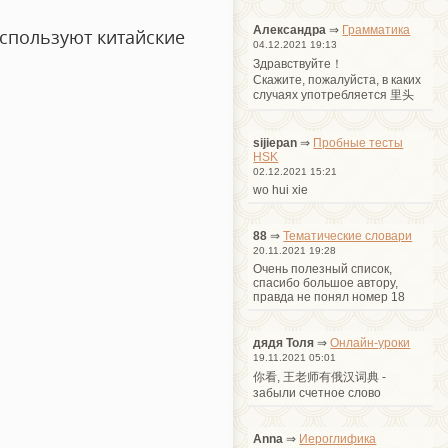
Александра
⇒
Грамматика
используют китайские
04.12.2021 19:13
Здравствуйте！
Cкажите, пожалуйста, в каких
случаях употребляется 里头
sijiepan
⇒
Пробные тесты
HSK
02.12.2021 15:21
wo hui xie
88
⇒
Тематические словари
20.11.2021 19:28
Очень полезный список,
спасибо большое автору,
правда не понял номер 18
дядя Толя
⇒
Онлайн-уроки
19.11.2021 05:01
你看, 王老师有俄汉词典 -
забыли счетное слово
Anna
⇒
Иероглифика