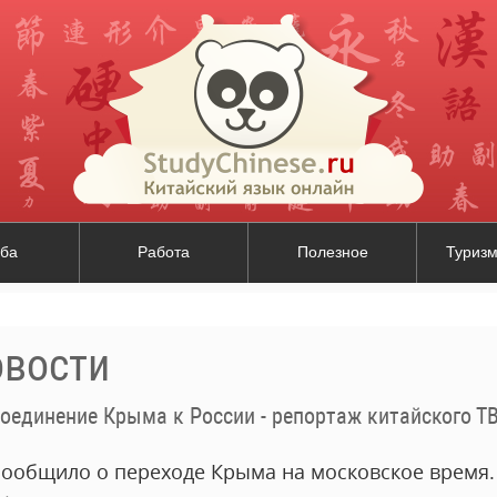
ба
Работа
Полезное
Туризм
овости
оединение Крыма к России - репортаж китайского Т
сообщило о переходе Крыма на московское время.