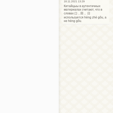
18.11.2021 13:29
Китайцыы в аутентичных
материалах считают, что в
словах 口，田， 日
используется héng zhé gõu, а
не héng gõu.