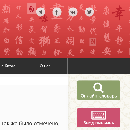
 в Китае
О нас
В
 Так же было отмечено,