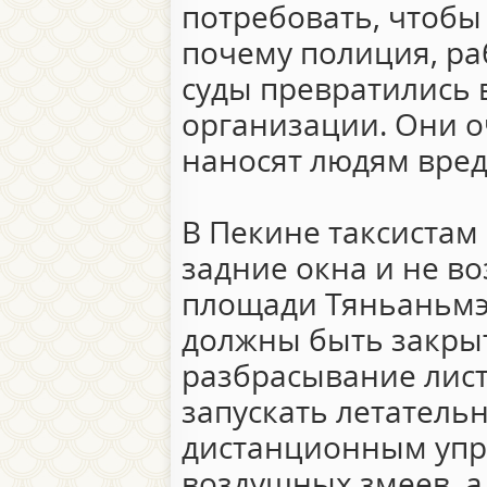
потребовать, чтобы
почему полиция, ра
суды превратились
организации. Они о
наносят людям вред
В Пекине таксистам
задние окна и не в
площади Тяньаньмэн
должны быть закры
разбрасывание лис
запускать летатель
дистанционным упр
воздушных змеев, а