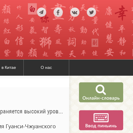
 в Китае
О нас
ваемости синдромом "рука-нога-рот"
ия Гуанси-Чжуанского