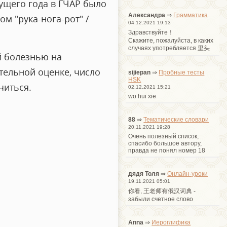
кущего года в ГЧАР было
Александра
⇒
Грамматика
м "рука-нога-рот" /
04.12.2021 19:13
Здравствуйте！
Cкажите, пожалуйста, в каких
случаях употребляется 里头
й болезнью на
тельной оценке, число
sijiepan
⇒
Пробные тесты
HSK
читься.
02.12.2021 15:21
wo hui xie
88
⇒
Тематические словари
20.11.2021 19:28
Очень полезный список,
спасибо большое автору,
правда не понял номер 18
дядя Толя
⇒
Онлайн-уроки
19.11.2021 05:01
你看, 王老师有俄汉词典 -
забыли счетное слово
Anna
⇒
Иероглифика