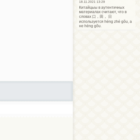
18.11.2021 13:29
Китайцыы в аутентичных
материалах считают, что в
словах 口，田， 日
используется héng zhé gõu, а
не héng gõu.