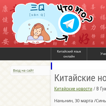
Китайский язык
Уче
онлайн
Вход на сайт
Китайские н
Китайские новости
/
В Гуанс
Наньнин, 30 марта /Син