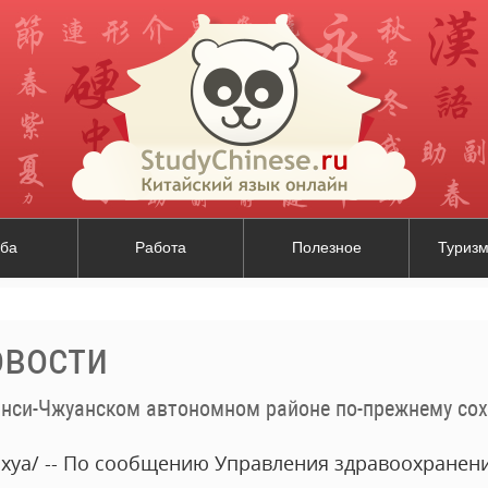
ба
Работа
Полезное
Туризм
овости
и-Чжуанском автономном районе по-прежнему сохраняется высокий уровень заболе
ьхуа/ -- По сообщению Управления здравоохранен