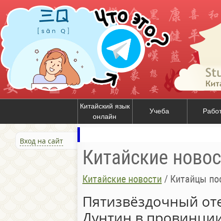
Китайский язык
Учеба
Рабо
онлайн
Вход на сайт
Китайские новос
Китайские новости
/
Китайцы пос
Пятизвёздочный оте
Дунтин в провинци