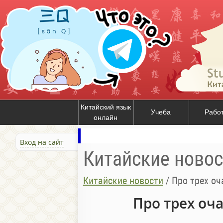
Китайский язык
Учеба
Рабо
онлайн
Вход на сайт
Китайские новос
Китайские новости
/
Про трех о
Про трех оч