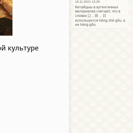
18.11.2021 13:29
Китайцыы в аутентичных
материалах считают, что в
словах 口，田， 日
используется héng zhé gõu, а
не héng gõu.
й культуре