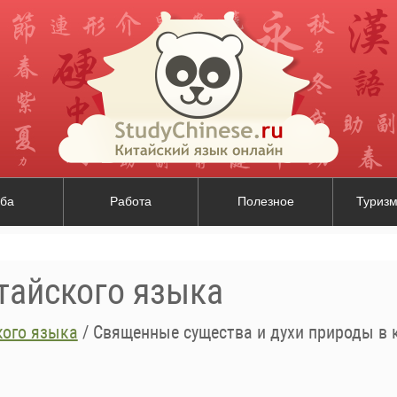
ба
Работа
Полезное
Туризм
тайского языка
кого языка
/
Священные существа и духи природы в 