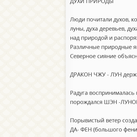
ДУХИ ПРИРОДЫ
Люди почитали духов, ко
луны, духа деревьев, дух
над природой и распоря
Различные природные яв
Северное сияние объясн
ДРАКОН ЧЖУ - ЛУН держи
Радуга воспринималась 
порождался ШЭН -ЛУНО
Порывистый ветер созд
ДА- ФЕН (большого фени