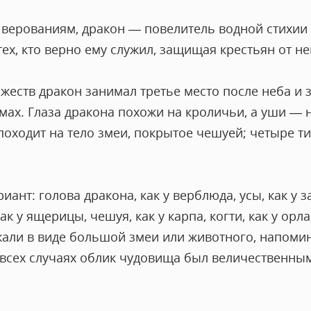
верованиям, дракон — повелитель водной стихии 
ех, кто верно ему служил, защищая крестьян от н
жеств дракон занимал третье место после неба и 
х. Глаза дракона похожи на кроличьи, а уши — на
походит на тело змеи, покрытое чешуей; четыре 
иант: голова дракона, как у верблюда, усы, как у за
ак у ящерицы, чешуя, как у карпа, когти, как у орла,
жали в виде большой змеи или животного, напом
о всех случаях облик чудовища был величественны