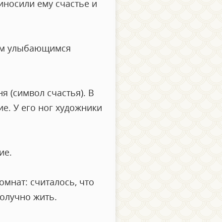
иносили ему счастье и
ным улыбающимся
я (символ счастья). В
е. У его ног художники
чие.
мнат: считалось, что
получно жить.