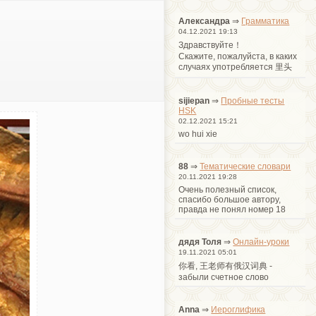
Александра
⇒
Грамматика
04.12.2021 19:13
Здравствуйте！
Cкажите, пожалуйста, в каких
случаях употребляется 里头
sijiepan
⇒
Пробные тесты
HSK
02.12.2021 15:21
wo hui xie
88
⇒
Тематические словари
20.11.2021 19:28
Очень полезный список,
спасибо большое автору,
правда не понял номер 18
дядя Толя
⇒
Онлайн-уроки
19.11.2021 05:01
你看, 王老师有俄汉词典 -
забыли счетное слово
Anna
⇒
Иероглифика