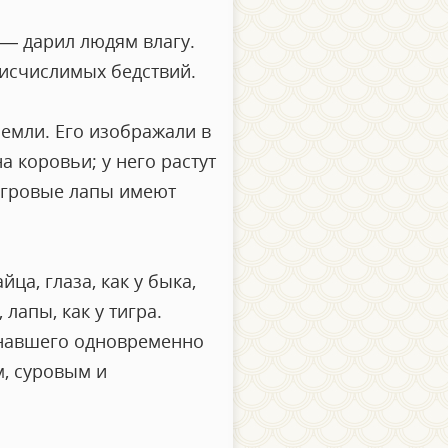
— дарил людям влагу.
еисчислимых бедствий.
земли. Его изображали в
 коровьи; у него растут
тигровые лапы имеют
йца, глаза, как у быка,
 лапы, как у тигра.
инавшего одновременно
м, суровым и