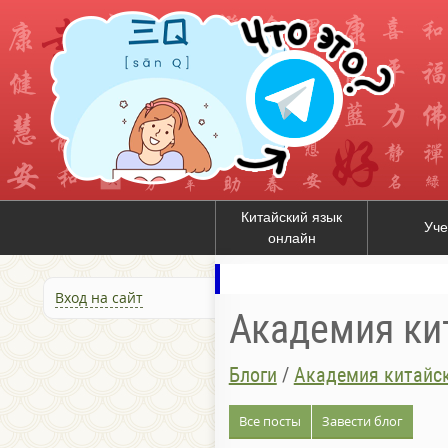
Китайский язык
Уче
онлайн
Вход на сайт
Академия ки
Блоги
/
Академия китайс
Все посты
Завести блог