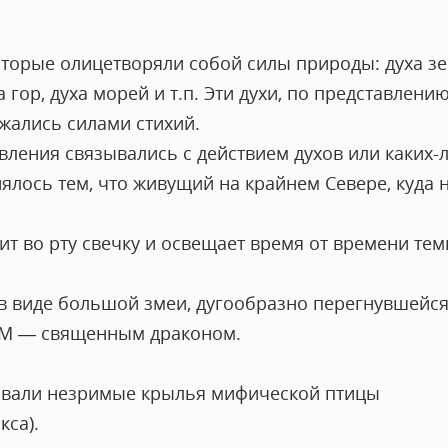
торые олицетворяли собой силы природы: духа зем
а гор, духа морей и т.п. Эти духи, по представлени
жались силами стихий.
ления связывались с действием духов или каких-л
ялось тем, что живущий на крайнем Севере, куда 
т во рту свечку и освещает время от времени те
в виде большой змеи, дугообразно перегнувшейся
М — священным драконом.
авали незримые крылья мифической птицы
кса).