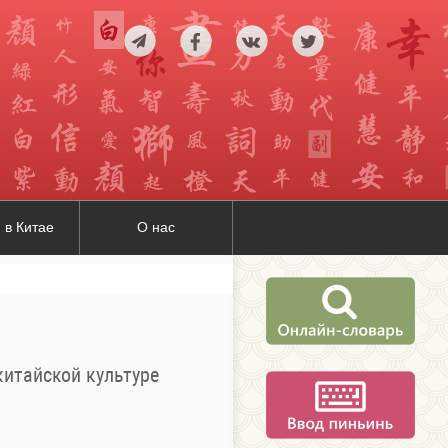
 в Китае
О нас
китайской культуре