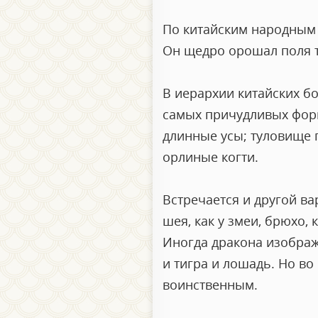
По китайским народным 
Он щедро орошал поля т
В иерархии китайских бо
самых причудливых форма
длинные усы; туловище 
орлиные когти.
Встречается и другой вар
шея, как у змеи, брюхо, к
Иногда дракона изобра
и тигра и лошадь. Но в
воинственным.