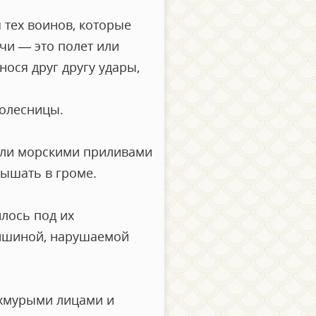
 тех воинов, которые
чи — это полет или
нося друг другу удары,
колесницы.
дали морскими приливами
лышать в громе.
илось под их
тишиной, нарушаемой
 хмурыми лицами и