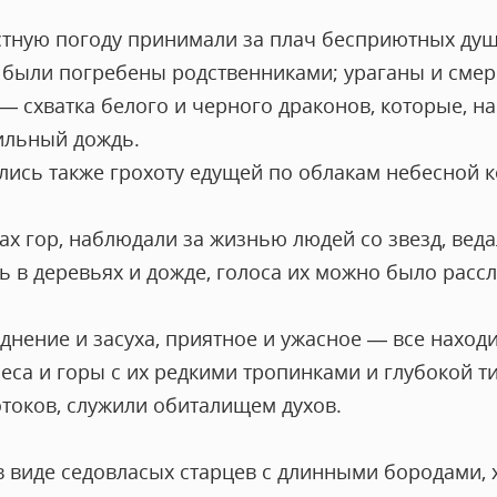
стную погоду принимали за плач бесприютных душ
е были погребены родственниками; ураганы и смер
— схватка белого и черного драконов, которые, на
ильный дождь.
лись также грохоту едущей по облакам небесной 
ах гор, наблюдали за жизнью людей со звезд, ве
ь в деревьях и дожде, голоса их можно было расс
днение и засуха, приятное и ужасное — все наход
еса и горы с их редкими тропинками и глубокой 
оков, служили обиталищем духов.
в виде седовласых старцев с длинными бородами,