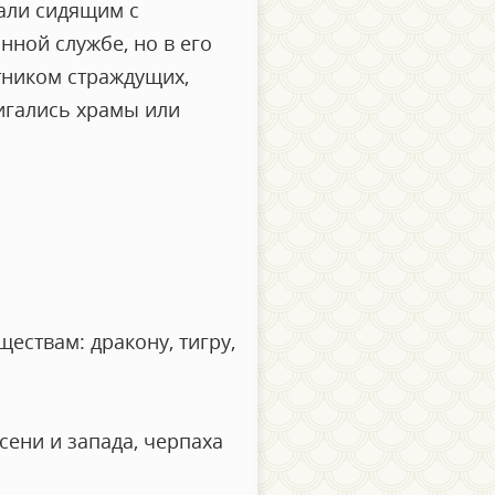
али сидящим с
нной службе, но в его
тником страждущих,
вигались храмы или
ствам: дракону, тигру,
сени и запада, черпаха