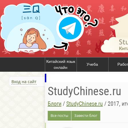
Китайский язык
Учеба
Рабо
онлайн
Вход на сайт
StudyChinese.ru
Блоги
/
StudyChinese.ru
/
2017, ит
Все посты
Завести блог