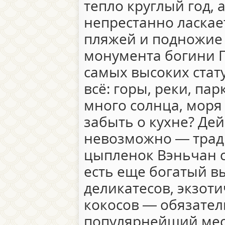
тепло круглый год, 
непрестанно ласкае
пляжей и подножие
монумента богини 
самых высоких стату
всё: горы, реки, па
много солнца, моря
забыть о кухне? Дей
невозможно — трад
цыпленок Вэньчан с
есть еще богатый в
деликатесов, экзоти
кокосов — обязател
популярнейший мес