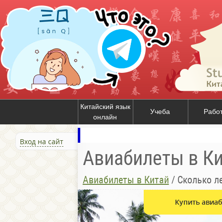
Китайский язык
Учеба
Рабо
онлайн
Вход на сайт
Авиабилеты в К
Авиабилеты в Китай
/
Сколько л
Купить авиаб