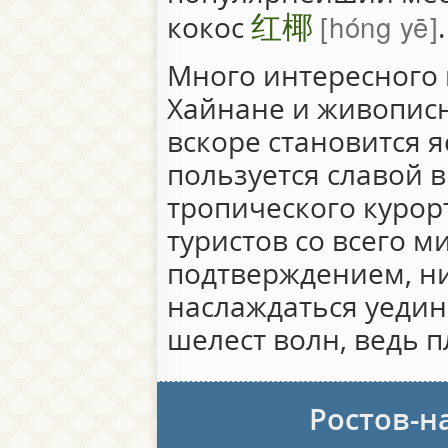
红椰
hóng yē
кокос
.
Много интересного
Хайнане и живописн
вскоре становится 
пользуется славой 
тропического курор
туристов со всего м
подтверждением, н
наслаждаться уеди
шелест волн, ведь п
Ростов-н