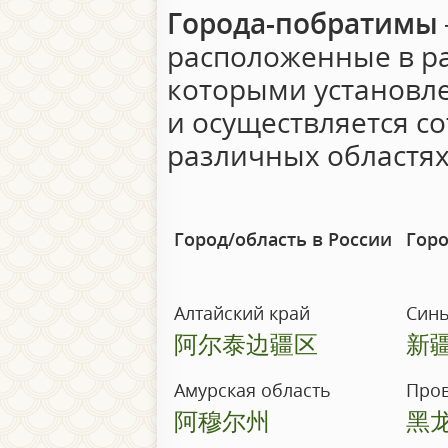
Города-побратимы
расположенные в ра
которыми установл
и осуществляется с
различных областях
Город/область в России
Горо
Алтайский край
Синь
阿尔泰边疆区
新
Амурская область
Пров
阿穆尔州
黑