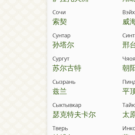
Сочи
Вэйх
索契
威
Сунтар
Синт
孙塔尔
邢
Сургут
Чяо
苏尔古特
朝
Сызрань
Пин
兹兰
平
Сыктывкар
Тай
瑟克特夫卡尔
太
Тверь
Инк