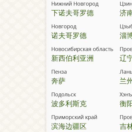
Нижний Новгород
Цзи
下诺夫哥罗德
济
Новгород
Цзы
诺夫哥罗德
淄
Новосибирская область
Про
新西伯利亚洲
辽
Пенза
Лан
奔萨
兰
Подольск
Хэн
波多利斯克
衡
Приморский край
Про
滨海边疆区
吉