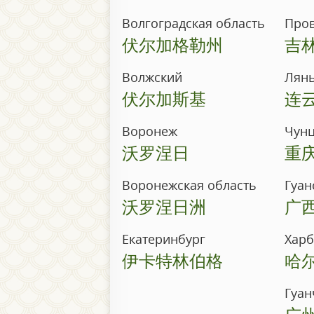
Волгоградская область
Про
伏尔加格勒州
吉
Волжский
Лян
伏尔加斯基
连
Воронеж
Чун
沃罗涅日
重
Воронежская область
Гуан
沃罗涅日洲
广
Екатеринбург
Хар
伊卡特林伯格
哈
Гуан
广