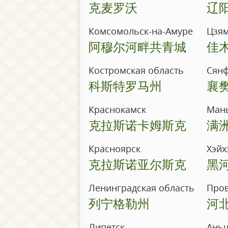
克麦罗沃
辽
Комсомольск-на-Амуре
Цзя
阿穆尔河畔共青城
佳
Костромская область
Сян
科斯特罗马州
襄
Краснокамск
Ман
克拉斯诺卡姆斯克
满
Красноярск
Хэйх
克拉斯诺亚尔斯克
黑
Ленинградская область
Пров
列宁格勒州
河
Липетск
Ань