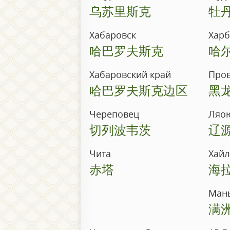
乌苏里斯克
牡
Хабаровск
Хар
哈巴罗夫斯克
哈
Хабаровский край
Пров
哈巴罗夫斯克边区
黑
Череповец
Ляо
切列波韦茨
辽
Чита
Хайл
赤塔
海
Ман
满