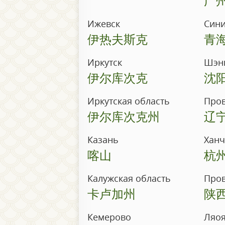
Ижевск
Син
伊热夫斯克
青
Иркутск
Шэн
伊尔库次克
沈
Иркутская область
Про
伊尔库次克州
辽
Казань
Хан
喀山
杭
Калужская область
Про
卡卢加州
陕
Кемерово
Ляо