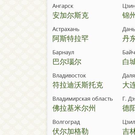
Ангарск
Цзи
安加尔斯克
锦
Астрахань
Дан
阿斯特拉罕
丹
Барнаул
Байч
巴尔瑙尔
白
Владивосток
Дал
符拉迪沃斯托克
大
Владимирская область
Г. Д
佛拉基米尔州
德
Волгоград
Цзи
伏尔加格勒
吉