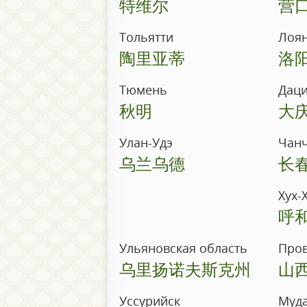
特维尔
营
Тольятти
Лоя
陶里亚蒂
洛
Тюмень
Дац
秋明
大
Улан-Удэ
Чан
乌兰乌德
长
Хух-
呼
Ульяновская область
Про
乌里扬诺夫斯克州
山
Уссурийск
Муд