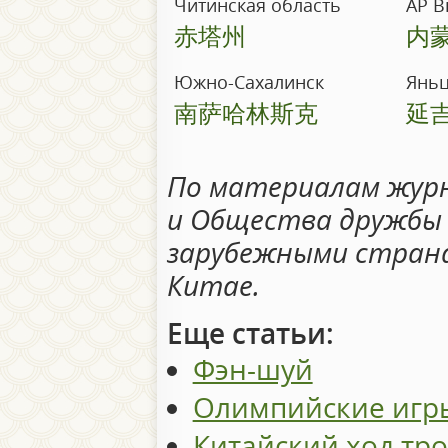
Читинская область
АР В
赤塔州
内
Южно-Сахалинск
Янь
南萨哈林斯克
延
По материалам журн
и Общества дружбы 
зарубежными страна
Китае.
Еще статьи:
Фэн-шуй
Олимпийские игры 
Китайский ход тр