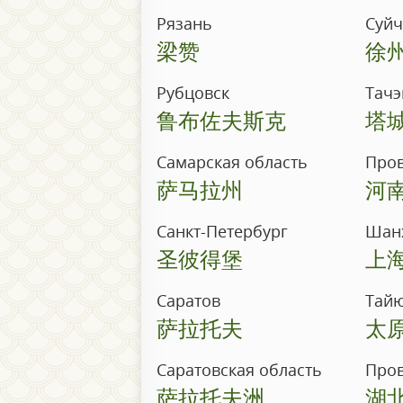
Рязань
Суй
梁赞
徐
Рубцовск
Тачэ
鲁布佐夫斯克
塔
Самарская область
Пров
萨马拉州
河
Санкт-Петербург
Шан
圣彼得堡
上
Саратов
Тай
萨拉托夫
太
Саратовская область
Пров
萨拉托夫洲
湖