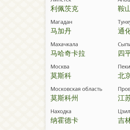
利佩茨克
鞍
Магадан
Тунх
马加丹
通
Махачкала
Сып
马哈奇卡拉
四
Москва
Пек
莫斯科
北
Московская область
Пров
莫斯科州
江
Находка
Цзи
纳霍德卡
吉