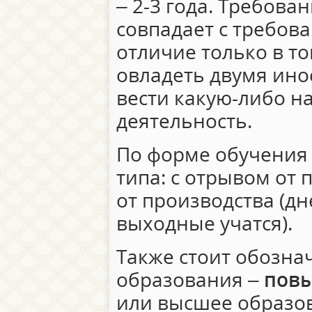
– 2-3 года. Требова
совпадает с требов
отличие только в т
овладеть двумя ин
вести какую-либо н
деятельность.
По форме обучения 
типа: с отрывом от 
от производства (дн
выходные учатся).
Также стоит обозна
образования –
пов
или высшее образов