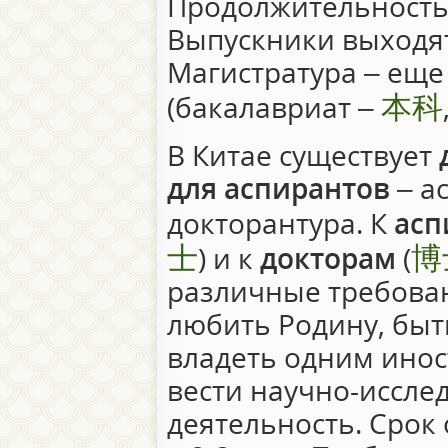
Продолжительность 
Выпускники выходя
Магистратура – еще 
本科
(бакалавриат –
В Китае существует
для аспирантов
– а
докторантура. К
асп
士
博
) и к
докторам
(
различные требова
любить Родину, бы
владеть одним инос
вести научно-иссле
деятельность. Срок