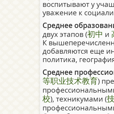
воспитывают у учащ
уважение к социали
Среднее образован
初中
двух этапов (
и
К вышеперечислен
добавляются еще и
политика, география
Среднее профессио
等职业技术教育
) пр
профессиональными
校
), техникумами (
профессиональными