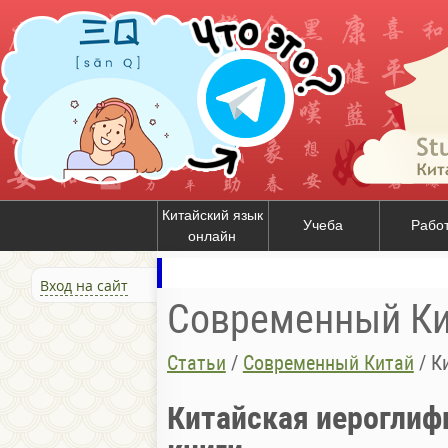
Китайский язык
Учеба
Рабо
онлайн
Вход на сайт
Современный Ки
Статьи
/
Современный Китай
/
Ки
Китайская иероглиф