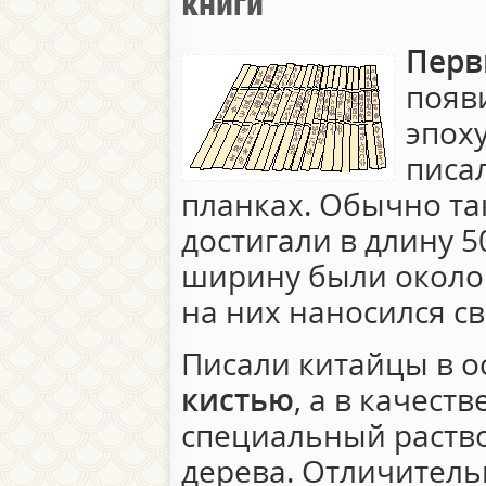
книги
Перв
появ
эпох
писа
планках. Обычно та
достигали в длину 5
ширину были около 
на них наносился св
Писали китайцы в 
кистью
, а в качест
специальный раство
дерева. Отличитель