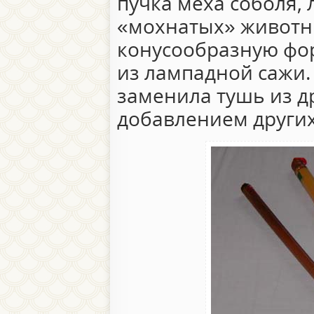
пучка меха соболя, 
«мохнатых» животн
конусообразную фо
из лампадной сажи.
заменила тушь из др
добавлением други