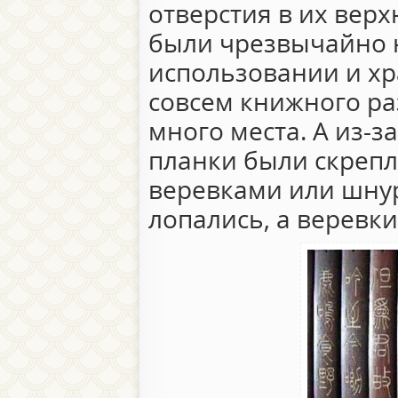
отверстия в их верх
были чрезвычайно 
использовании и хр
совсем книжного ра
много места. А из-з
планки были скреп
веревками или шнур
лопались, а веревк