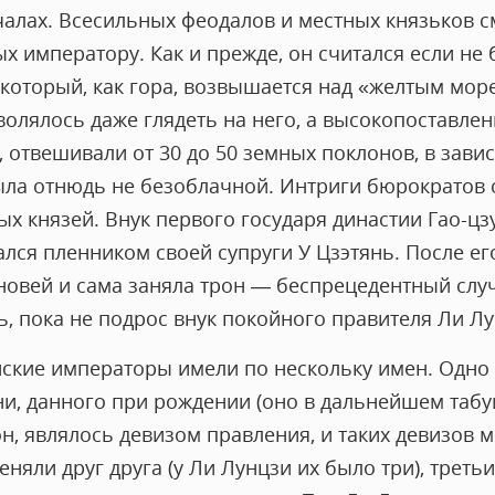
чалах. Всесильных феодалов и местных князьков 
 императору. Как и прежде, он считался если не 
оторый, как гора, возвышается над «желтым мор
олялось даже глядеть на него, а высокопоставле
 отвешивали от 30 до 50 земных поклонов, в завис
ла отнюдь не безоблачной. Интриги бюрократов 
х князей. Внук первого государя династии Гао-цз
лся пленником своей супруги У Цзэтянь. После е
новей и сама заняла трон — беспрецедентный случ
, пока не подрос внук покойного правителя Ли Лу
айские императоры имели по нескольку имен. Одно
и, данного при рождении (оно в дальнейшем табуи
н, являлось девизом правления, и таких девизов 
няли друг друга (у Ли Лунцзи их было три), трет