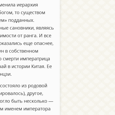
сменила иерархия
богом, то существом
ем» подданных.
нные сановники, являясь
имости от ранга. И все
оказались еще опаснее,
ун в собственном
го смерти императрица
ай в истории Китая. Ее
нцзи.
 состояло из родовой
ровалось), другое,
могло быть несколько —
ьим именем императора