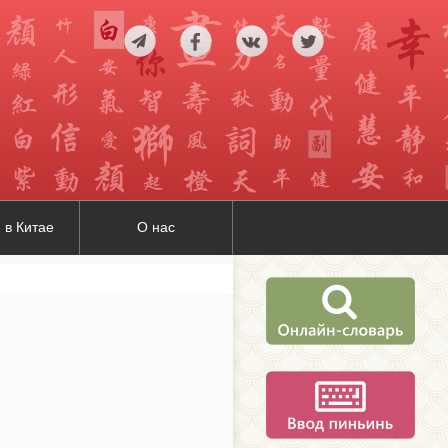
 в Китае
О нас