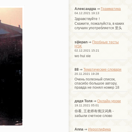
Александра
⇒
Грамматика
04.12.2021 19:13
Здравствуйте！
Cкажите, пожалуйста, в каких
случаях употребляется 里头
sijiepan
⇒
Пробные тесты
HSK
02.12.2021 15:21
wo hui xie
88
⇒
Тематические словари
20.11.2021 19:28
Очень полезный список,
спасибо большое автору,
правда не понял номер 18
дядя Толя
⇒
Онлайн-уроки
19.11.2021 05:01
你看, 王老师有俄汉词典 -
забыли счетное слово
Anna
⇒
Иероглифика