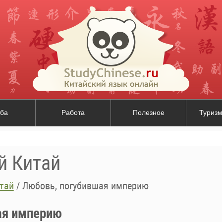
ба
Работа
Полезное
Туризм
й Китай
тай
/
Любовь, погубившая империю
ая империю