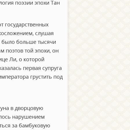
логия поэзии эпохи Тан
от государственных
ихосложением, слушая
е было больше тысячи
м поэтов той эпохи, он
ице Ли, о которой
казалась первая супруга
 императора грустить под
зуна в дворцовую
алось нарушением
аться за бамбуковую