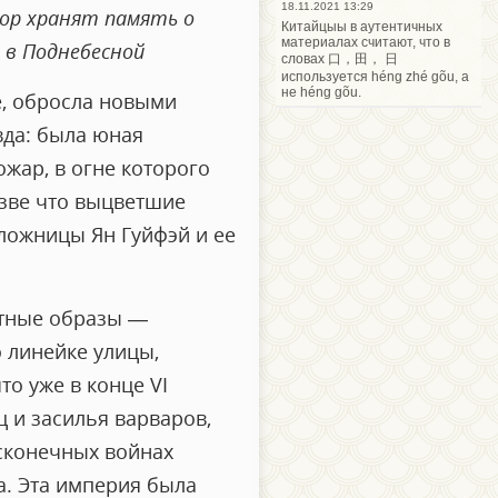
18.11.2021 13:29
пор хранят память о
Китайцыы в аутентичных
материалах считают, что в
 в Поднебесной
словах 口，田， 日
используется héng zhé gõu, а
не héng gõu.
е, обросла новыми
вда: была юная
жар, в огне которого
азве что выцветшие
аложницы Ян Гуйфэй и ее
естные образы —
 линейке улицы,
о уже в конце VI
 и засилья варваров,
есконечных войнах
а. Эта империя была