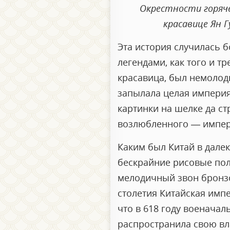
Окрестности горяче
красавице Ян 
Эта история случилась б
легендами, как того и т
красавица, был немолоды
запылала целая империя
картинки на шелке да с
возлюбленного — импер
Каким был Китай в далек
бескрайние рисовые пол
мелодичный звон бронзо
столетия Китайская имп
что в 618 году военача
распространила свою вл