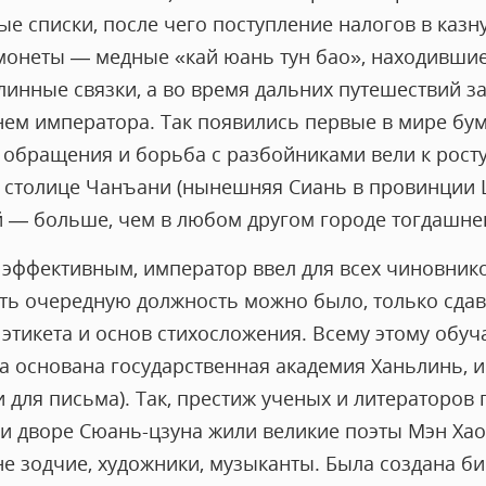
е списки, после чего поступление налогов в казн
онеты — медные «кай юань тун бао», находившие
длинные связки, а во время дальних путешествий 
нем императора. Так появились первые в мире бу
обращения и борьба с разбойниками вели к росту
В столице Чанъани (нынешняя Сиань в провинции
 — больше, чем в любом другом городе тогдашне
эффективным, император ввел для всех чиновник
ть очередную должность можно было, только сдав
этикета и основ стихосложения. Всему этому обуча
а основана государственная академия Ханьлинь, и
и для письма). Так, престиж ученых и литераторов 
и дворе Сюань-цзуна жили великие поэты Мэн Хаож
не зодчие, художники, музыканты. Была создана б