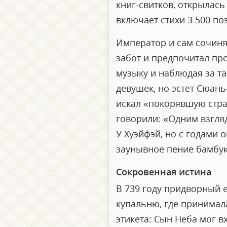
книг-свитков, открылась
включает стихи 3 500 поэ
Император и сам сочинял
забот и предпочитал пр
музыку и наблюдая за т
девушек, но эстет Сюань
искал «покорявшую стра
говорили: «Одним взгляд
У Хуэйфэй, но с годами 
заунывное пение бамбу
Сокровенная истина
В 739 году придворный 
купальню, где принимал
этикета: Сын Неба мог в