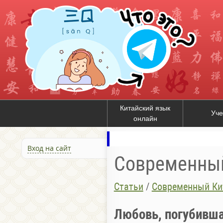
Китайский язык
Уче
онлайн
Вход на сайт
Современны
Статьи
/
Современный Ки
Любовь, погубивш