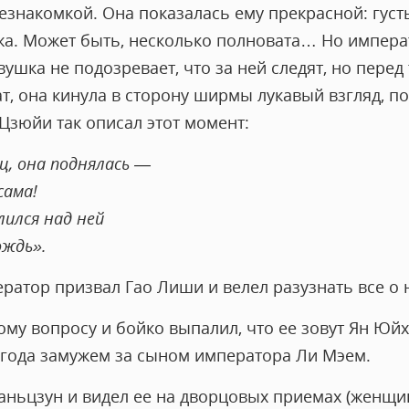
езнакомкой. Она показалась ему прекрасной: густ
жа. Может быть, несколько полновата… Но импера
ушка не подозревает, что за ней следят, но перед т
т, она кинула в сторону ширмы лукавый взгляд, 
 Цзюйи так описал этот момент:
ц, она поднялась —
сама!
ился над ней
ождь».
ратор призвал Гао Лиши и велел разузнать все о 
кому вопросу и бойко выпалил, что ее зовут Ян Юй
и года замужем за сыном императора Ли Мэем.
юаньцзун и видел ее на дворцовых приемах (женщ