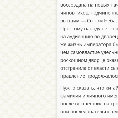
воссоздана на новых на
чиновников, подчиненных
высшим — Сыном Неба, к
Простому народу не позв
на аудиенцию во дворец,
же жизнь императора бы
чем самовластие удельны
роскошном дворце оказа
отстранила от власти сы
правление продолжалось
Нужно сказать, что кит
фамилии и личного имен
после восшествия на тро
они последовательно сме