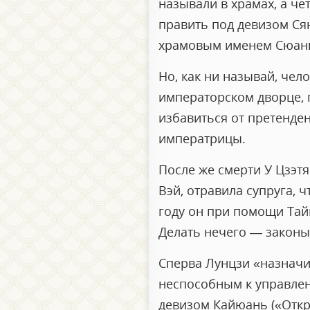
называли в храмах, а че
править под девизом Ся
храмовым именем Сюан
Но, как ни называй, че
императорском дворце, г
избавиться от претенде
императрицы.
После же смерти У Цзэтя
Вэй, отравила супруга, ч
году он при помощи Тай
Делать нечего — законы 
Сперва Лунцзи «назначи
неспособным к управлени
девизом Кайюань («Откр