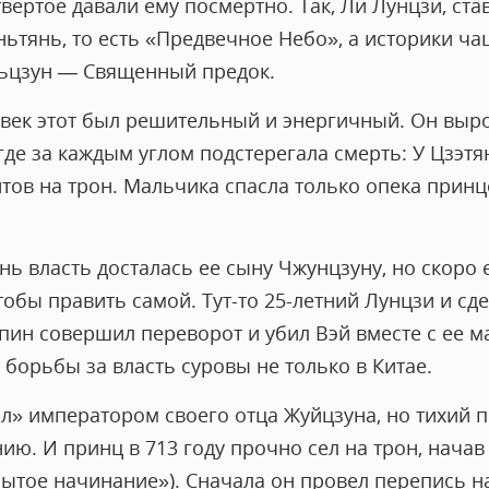
твертое давали ему посмертно. Так, Ли Лунцзи, ста
ньтянь, то есть «Предвечное Небо», а историки ч
ьцзун — Священный предок.
ловек этот был решительный и энергичный. Он выр
де за каждым углом подстерегала смерть: У Цзэтя
нтов на трон. Мальчика спасла только опека прин
нь власть досталась ее сыну Чжунцзуну, но скоро
тобы править самой. Тут-то 25-летний Лунцзи и сде
пин совершил переворот и убил Вэй вместе с ее м
борьбы за власть суровы не только в Китае.
л» императором своего отца Жуйцзуна, но тихий 
ю. И принц в 713 году прочно сел на трон, начав
ытое начинание»). Сначала он провел перепись н