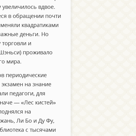
у увеличилось вдвое.
ся в обращении почти
заменяли квадратиками
мажные деньги. Но
 торговли и
 Шэньси) проживало
го мира.
ов периодические
 экзамен на знание
ли педагоги, для
наче — «Лес кистей»
поднялся на
ань, Ли Бо и Ду Фу,
иблиотека с тысячами