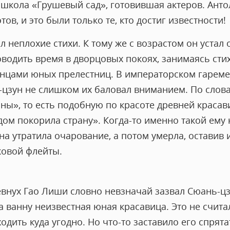
 школа «Грушевый сад», готовившая актеров. Анто
тов, и это были только те, кто достиг известности!
 неплохие стихи. К тому же с возрастом он устал 
оводить время в дворцовых покоях, занимаясь ст
анцами юных прелестниц. В императорском гарем
-цзун не слишком их баловал вниманием. По слова
ны», то есть подобную по красоте древней красав
ом покорила страну». Когда-то именно такой ему 
она утратила очарование, а потом умерла, оставив
ковой флейты.
евнух Гао Лиши словно невзначай зазвал Сюань-ц
а ванну неизвестная юная красавица. Это не счит
ходить куда угодно. Но что-то заставило его спрят