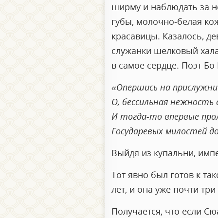
ширму и наблюдать за н
губы, молочно-белая ко
красавицы. Казалось, дев
служанки шелковый хала
в самое сердце. Поэт Бо
«Опершись на прислужни
О, бессильная нежность 
И тогда-то впервые прол
Государевых милостей д
Выйдя из купальни, импе
Тот явно был готов к та
лет, и она уже почти тр
Получается, что если С