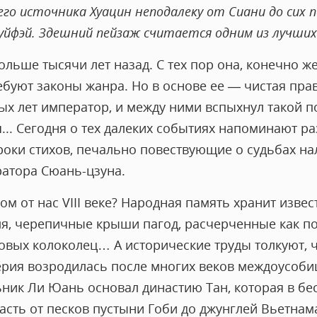
го источника Хуацин неподалеку от Сиани до сих 
Гуйфэй. Здешний пейзаж считается одним из лучших
ольше тысячи лет назад. С тех пор она, конечно ж
ребуют законы жанра. Но в основе ее — чистая пра
х лет император, и между ними вспыхнул такой по
... Сегодня о тех далеких событиях напоминают р
троки стихов, печально повествующие о судьбах н
атора Сюань-цзуна.
ом от нас VIII веке? Народная память хранит изв
я, черепичные крыши пагод, расчерченные как по
вых колоколец… А исторические труды толкуют, чт
ерия возродилась после многих веков междоусобиц
льник Ли Юань основал династию Тан, которая в б
асть от песков пустыни Гоби до джунглей Вьетнам