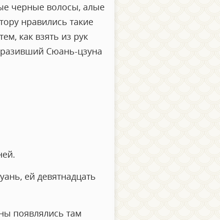
ые черные волосы, алые
тору нравились такие
ем, как взять из рук
поразивший Сюань-цзуна
ней.
хуань, ей девятнадцать
ины появлялись там