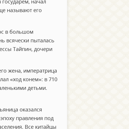
в государем, начал
аще называют его
ос в большом
нь всячески пыталась
цессы Тайпин, дочери
 его жена, императрица
лал «ход конем»: в 710
аленькими детьми.
пьяница оказался
 эпоху правления под
аселения. Все китайцы