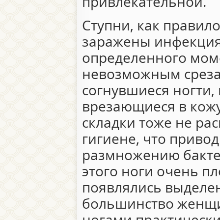
привлекательной.
Ступни, как правил
заражены инфекциям
определенного мом
невозможным срезат
согнувшиеся ногти, 
врезающиеся в кожу
складки тоже не ра
гигиене, что приво
размножению бактер
этого ноги очень пл
появлялись выделе
большинство женщ
ногами практически