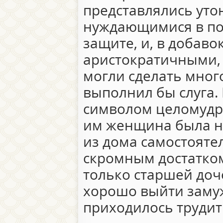
представлялись ут
нуждающимися в по
защите, и, в добаво
аристократичными, 
могли сделать много
выполнил бы слуга.
символом целомудри
им женщина была не
из дома самостояте
скромным достатком
только старшей доч
хорошо выйти заму
приходилось трудит