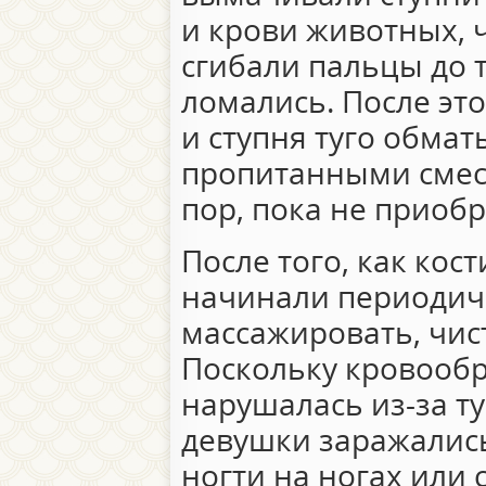
и крови животных, ч
сгибали пальцы до т
ломались. После это
и ступня туго обма
пропитанными смесь
пор, пока не приоб
После того, как кост
начинали периодич
массажировать, чист
Поскольку кровооб
нарушалась из-за т
девушки заражалис
ногти на ногах или 