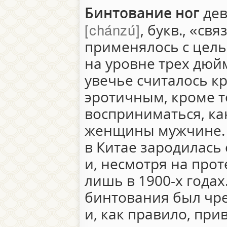
Бинтование ног
дев
chánzú
, букв., «св
применялось с цель
на уровне трех дюйм
увечье считалось к
эротичным, кроме то
восприниматься, ка
женщины мужчине. 
в Китае зародилась 
и, несмотря на про
лишь в 1900-х годах
бинтования был чр
и, как правило, пр