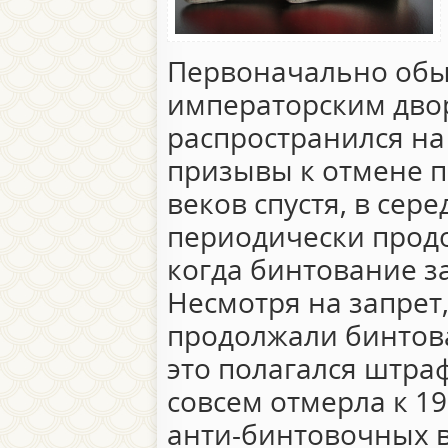
Первоначально обы
императорским дво
распространился на
призывы к отмене п
веков спустя, в сере
периодически продо
когда бинтование з
Несмотря на запре
продолжали бинтова
это полагался штра
совсем отмерла к 19
анти-бинтовочных 