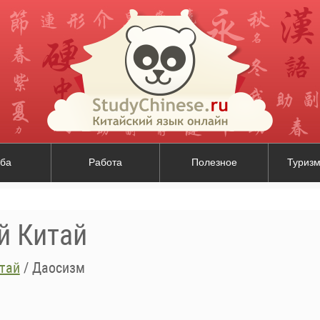
ба
Работа
Полезное
Туризм
й Китай
тай
/
Даосизм