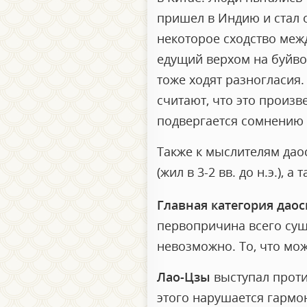
пришел в Индию и стал 
некоторое сходство меж
едущий верхом на буйвол
тоже ходят разногласия.
считают, что это произв
подвергается сомнению 
Также к мыслителям дао
(жил в 3-2 вв. до н.э.), 
Главная категория даос
первопричина всего сущ
невозможно. То, что мож
Лао-Цзы
выступал против
этого нарушается гармо