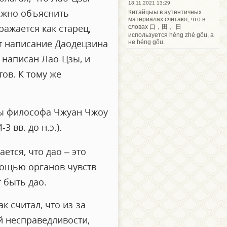
18.11.2021 13:29
можно объяснить
Китайцыы в аутентичных
материалах считают, что в
ажается как старец,
словах 口，田， 日
используется héng zhé gõu, а
ет написание Даодецзина
не héng gõu.
 написан Лао-Цзы, и
ов. К тому же
зы философа Чжуан Чжоу
3 вв. до н.э.).
ается, что дао – это
мощью органов чувств
 быть дао.
к считал, что из-за
й несправедливости,