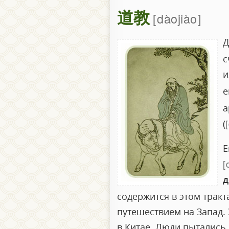
道教
dàojiào
Д
с
и
е
а
(
Е
д
содержится в этом тракт
путешествием на Запад. 
в Китае. Люди пытались