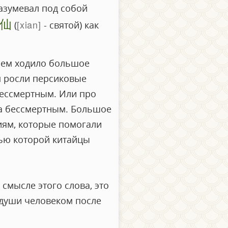
разумевал под собой
仙
xian
(
- святой) как
нем ходило большое
м росли персиковые
 бессмертным. Или про
ка бессмертным. Большое
иям, которые помогали
щью которой китайцы
смысле этого слова, это
 души человеком после