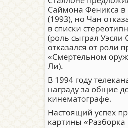
Сталлоне предложил
Саймона Феникса в
(1993), но Чан отка
в списки стереотип
(роль сыграл Уэсли 
отказался от роли п
«Смертельном оружи
Ли).
В 1994 году телекан
награду за общие д
кинематографе.
Настоящий успех пр
картины «Разборка в