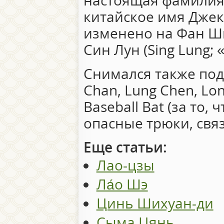
настоящая фамилия 
китайское имя Джек
изменено на Фан Ши
Син Лун (Sing Lung;
Снимался также под
Chan, Lung Chen, Lon
Baseball Bat (за то,
опасные трюки, свя
Еще статьи:
Лао-цзы
Ла́о Шэ
Цинь Шихуан-ди
Сыма Цянь