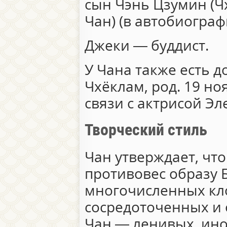
сын Чэнь Цзумин (Ч
Чан) (в автобиограф
Джеки — буддист.
У Чана также есть д
Чхёклам, род. 19 но
связи с актрисой Эл
Творческий стиль
Чан утверждает, что
противовес образу 
многочисленных кл
сосредоточенных и 
Чан — ленивых, ино