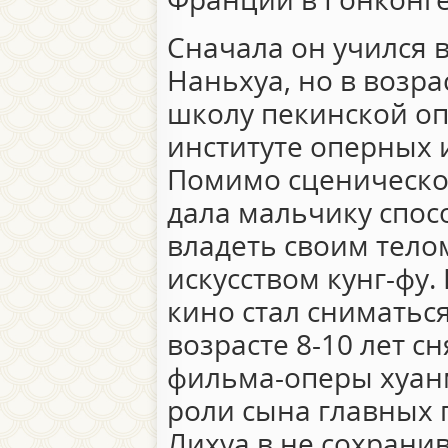
Сначала он учился 
Наньхуа, но в возра
школу пекинской о
институте оперных 
Помимо сценической
дала мальчику спос
владеть своим тело
искусством кунг-фу.
кино стал сниматьс
возрасте 8-10 лет с
фильма-оперы хуа
роли сына главных 
Лихуа в не сохран