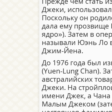
Прежде чем стать и
Джеки, использовал
Поскольку он родилс
дала ему прозвище 
ядро»). Затем в оп
называли Юэнь Ло в
Джим-Йена.
До 1976 года был и
(Yuen-Lung Chan). За
австралийских тов
Джеки. На стройпло
имени Джек, а Чана
Малым Джеком (зате