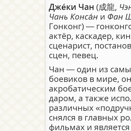
Дже́ки Чан
(
成龍
,
Чэ
Чань Конса́н
и
Фан Ш
Гонконг) — гонконг
актёр, каскадер, ки
сценарист, постано
сцен, певец.
Чан — один из самы
боевиков в мире, о
акробатическим бо
даром, а также исп
различных «подручн
снялся в главных ро
фильмах и является