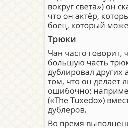
вокруг света») он ск
что он актёр, котор
боец, который може
Трюки
Чан часто говорит, 
большую часть трюк
дублировал других 
том, что он делает 
ошибочно; наприме
(«The Tuxedo») вмес
дублеров.
Во время выполнени