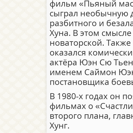
фильм «Пьяный мас
сыграл необычную д
разбитного и безал
Хуна. В этом смысл
новаторской. Такж
оказался комически
актёра Юэн Сю Тьен
именем Саймон Юэн
постановщика боевы
В 1980-х годах он п
фильмах о «Счастли
второго плана, гла
Хунг.