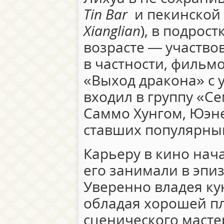
Tin Bar
и пекинской
Xianglian
), в подрос
возрасте — участво
в частности, фильмо
«Выход дракона» с 
входил в группу «Се
Саммо Хунгом, Юэне
ставших популярны
Карьеру в кино нача
его занимали в эпи
Уверенно владея кун
обладая хорошей п
сценического масте