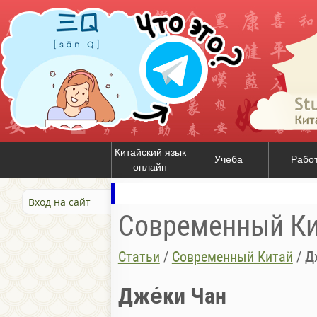
Китайский язык
Учеба
Рабо
онлайн
Вход на сайт
Современный Ки
Статьи
/
Современный Китай
/
Д
Дже́ки Чан