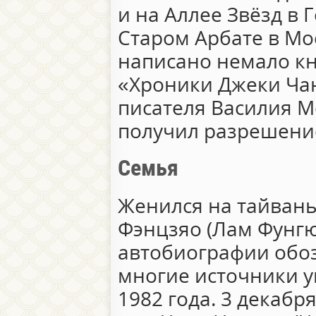
и на Аллее Звёзд в 
Старом Арбате в Мос
написано немало кн
«Хроники Джеки Чан
писателя Василия М
получил разрешение
Семья
Женился на тайвань
Фэнцзяо (Лам Фунгю 
автобиографии обоз
многие источники у
1982 года. 3 декабр