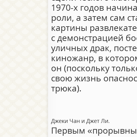
1970-х годов начин
роли, а затем сам с
картины развлекат
с демонстрацией бо
уличных драк, пос
киножанр, в которо
он (поскольку тольк
свою жизнь опаснос
трюка).
Джеки Чан и Джет Ли.
Первым «прорывным