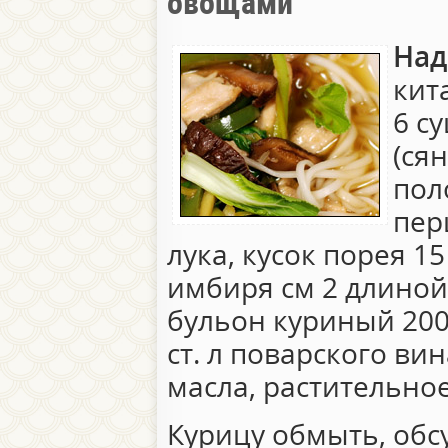
овощами
Над
кит
6 с
(сян
пол
пер
лука, кусок порея 15
имбиря см 2 длиной,
бульон куриный 200 г
ст. л поварского вин
масла, растительное
Курицу обмыть, обс