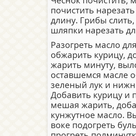
Чеснок почистить, 
почистить нарезать
длину. Грибы слить,
шляпки нарезать д
Разогреть масло для
обжарить курицу, д
жарить минуту, выл
оставшемся масле о
зеленый лук и нижн
Добавить курицу и 
мешая жарить, доба
кунжутное масло. В
воке подогреть бул
прогреть полминутк