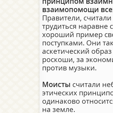
принципом взаимн
взаимопомощи все
Правители, считали
трудиться наравне 
хороший пример св
поступками. Они та
аскетический образ ж
роскоши, за эконом
против музыки.
Моисты
считали не
этических принципо
одинаково относится
на земле.