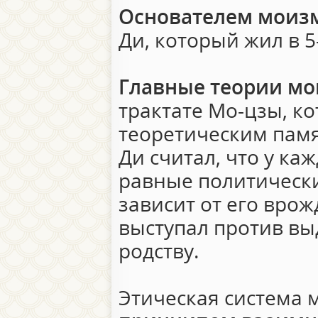
Основателем моиз
Ди, который жил в 5-
Главные теории м
трактате Мо-цзы, к
теоретическим пам
Ди считал, что у ка
равные политически
зависит от его вро
выступал против в
родству.
Этическая система