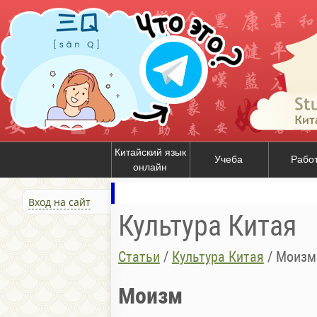
Китайский язык
Учеба
Рабо
онлайн
Вход на сайт
Культура Китая
Статьи
/
Культура Китая
/
Моизм
Моизм