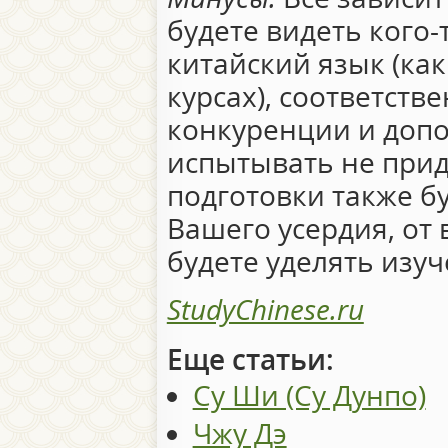
будете видеть кого-т
китайский язык (как
курсах), соответств
конкуренции и доп
испытывать не прид
подготовки также бу
Вашего усердия, от
будете уделять изу
StudyChinese.ru
Еще статьи:
Су Ши (Су Дунпо)
Чжу Дэ