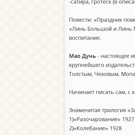
-сатира, гротеск (в опис
Повести: «Праздник поми
«Линь Большой и Линь Ма
воспитание.
Мао Дунь
- настоящее и
крупнейшего издательств
Толстым, Чеховым, Мопа
Начинает писать сам, с 
Знаменитая трилогия «За
1)«Разочарование» 1927
2)«Колебание» 1928