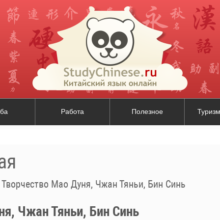
ба
Работа
Полезное
Туризм
ая
/
Творчество Мао Дуня, Чжан Тяньи, Бин Синь
ня, Чжан Тяньи, Бин Синь