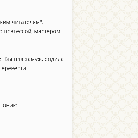
ким читателям".
о поэтессой, мастером
е. Вышла замуж, родила
перевести.
Японию.