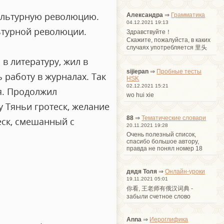
Культурную революцию.
Александра
⇒
Грамматика
04.12.2021 19:13
ьтурной революции.
Здравствуйте！
Cкажите, пожалуйста, в каких
случаях употребляется 里头
в литературу, жил в
sijiepan
⇒
Пробные тесты
 работу в журналах. Так
HSK
02.12.2021 15:21
ия. Продолжил
wo hui xie
у Тяньи гротеск, желание
88
⇒
Тематические словари
еск, смешанный с
20.11.2021 19:28
Очень полезный список,
спасибо большое автору,
правда не понял номер 18
дядя Толя
⇒
Онлайн-уроки
19.11.2021 05:01
你看, 王老师有俄汉词典 -
забыли счетное слово
Anna
⇒
Иероглифика