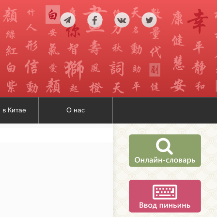
 в Китае
О нас