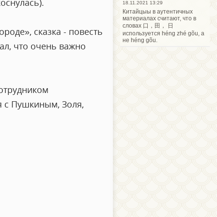
оснулась).
18.11.2021 13:29
Китайцыы в аутентичных
материалах считают, что в
словах 口，田， 日
роде», сказка - повесть
используется héng zhé gõu, а
не héng gõu.
ал, что очень важно
сотрудником
я с Пушкиным, Золя,