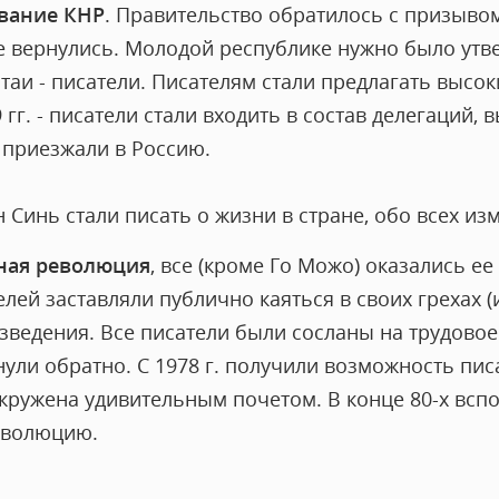
вание КНР
. Правительство обратилось с призыво
е вернулись. Молодой республике нужно было утве
аи - писатели. Писателям стали предлагать высоки
 гг. - писатели стали входить в состав делегаций,
ь приезжали в Россию.
н Синь стали писать о жизни в стране, обо всех из
ная революция
, все (кроме Го Можо) оказались е
елей заставляли публично каяться в своих грехах 
изведения. Все писатели были сосланы на трудово
рнули обратно. С 1978 г. получили возможность пис
окружена удивительным почетом. В конце 80-х вспо
еволюцию.