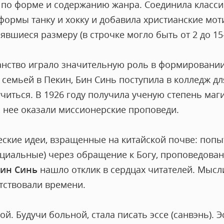
по форме и содержанию жанра. Соединила классич
формы танку и хокку и добавила христианские мот
нявшиеся размеру (в строчке могло быть от 2 до 15
ианство играло значительную роль в формировани
 семьей в Пекин, Бин Синь поступила в колледж для
читься. В 1926 году получила ученую степень маг
 нее оказали миссионерские проповеди.
еские идеи, взращенные на китайской почве: поп
циальные) через обращение к Богу, проповедован
ин Синь
нашло отклик в сердцах читателей. Мысл
тствовали времени.
кой. Будучи больной, стала писать эссе (санвэнь).