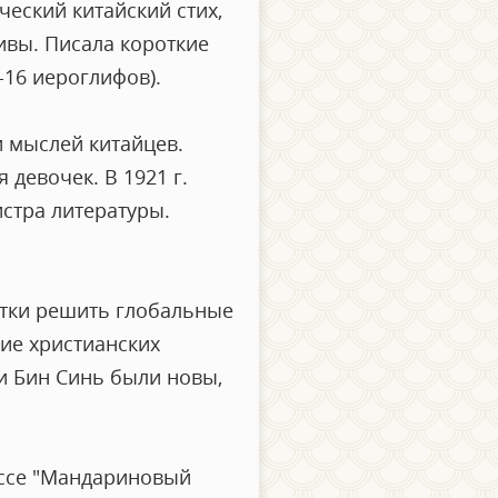
еский китайский стих,
ивы. Писала короткие
-16 иероглифов).
и мыслей китайцев.
 девочек. В 1921 г.
истра литературы.
ытки решить глобальные
ие христианских
и Бин Синь были новы,
 Эссе "Мандариновый