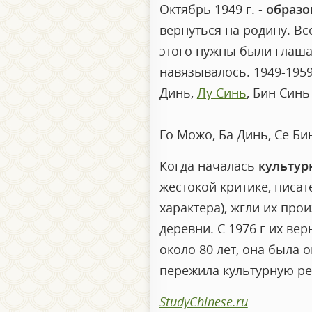
Октябрь 1949 г. -
образо
вернуться на родину. Вс
этого нужны были глашат
навязывалось. 1949-1959
Динь,
Лу Синь
, Бин Син
Го Можо, Ба Динь, Се Би
Когда началась
культур
жестокой критике, писат
характера), жгли их про
деревни. С 1976 г их ве
около 80 лет, она была 
пережила культурную р
StudyChinese.ru