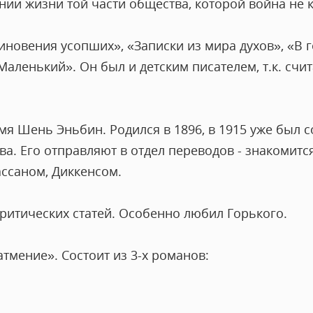
ании жизни той части общества, которой война не к
новения усопших», «Записки из мира духов», «В го
ленький». Он был и детским писателем, т.к. счит
мя Шень Эньбин. Родился в 1896, в 1915 уже был 
а. Его отправляют в отдел переводов - знакомитс
ссаном, Диккенсом.
критических статей. Особенно любил Горького.
тмение». Состоит из 3-х романов: