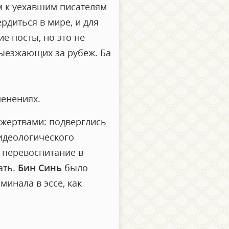
м к уехавшим писателям
рдиться в мире, и для
е посты, но это не
 выезжающих за рубеж. Ба
менениях.
е жертвами: подверглись
(идеологического
е перевоспитание в
ать.
Бин Синь
было
минала в эссе, как