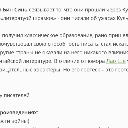
и Бин Синь
связывает то, что они прошли через 
 «литератуой шрамов» - они писали об ужасах Кул
 - получил классическое образование, рано пришел 
очувствовал свою способность писать, стал искать
другие страны не оказали на него никакого влиян
итайской литературе. В отличие от юмора
Лао Ше
рицательные характеры. Но его гротеск – это грот
у писателей.
произведениях:
ости войны)