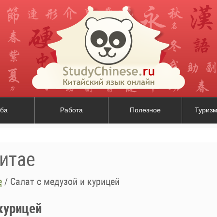
ба
Работа
Полезное
Туризм
итае
е
/
Салат с медузой и курицей
 курицей