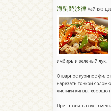
海蜇鸡沙律
Хайчжэ цз
имбирь и зеленый лук.
Отварное куриное филе 
нарезать тонкой соломко
листики кинзы, хорошо 
Приготовить соус: смеш