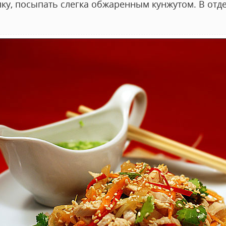
лку, посыпать слегка обжаренным кунжутом. В отд