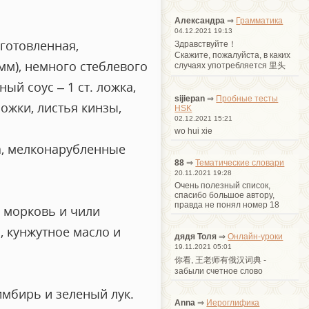
Александра
⇒
Грамматика
04.12.2021 19:13
дготовленная,
Здравствуйте！
Cкажите, пожалуйста, в каких
мм), немного стеблевого
случаях употребляется 里头
ый соус – 1 ст. ложка,
sijiepan
⇒
Пробные тесты
ложки, листья кинзы,
HSK
02.12.2021 15:21
wo hui xie
ра, мелконарубленные
88
⇒
Тематические словари
20.11.2021 19:28
Очень полезный список,
спасибо большое автору,
правда не понял номер 18
, морковь и чили
, кунжутное масло и
дядя Толя
⇒
Онлайн-уроки
19.11.2021 05:01
你看, 王老师有俄汉词典 -
забыли счетное слово
имбирь и зеленый лук.
Anna
⇒
Иероглифика