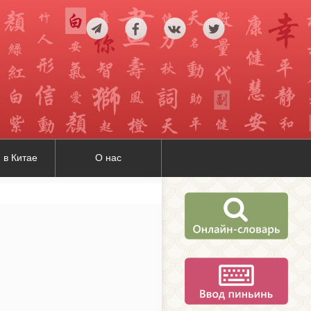
 в Китае
О нас