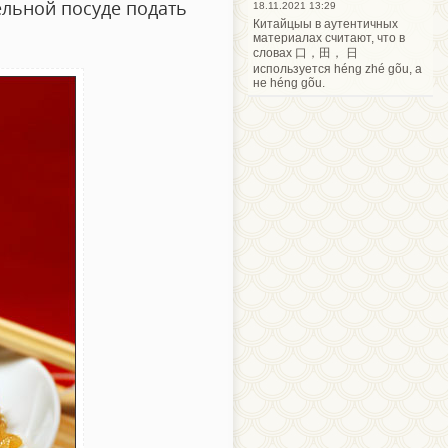
ельной посуде подать
18.11.2021 13:29
Китайцыы в аутентичных
материалах считают, что в
словах 口，田， 日
используется héng zhé gõu, а
не héng gõu.