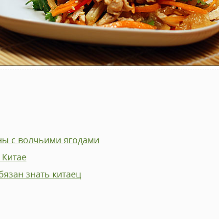
ны с волчьими ягодами
 Китае
бязан знать китаец