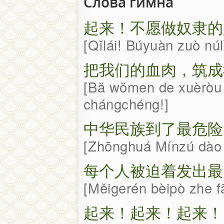
Слова гимна
起来！不愿做奴隶的
Qĭlái! Búyuàn zuò nú
把我们的血肉，筑成
Bă wŏmen de xuèròu
chángchéng!
中华民族到了最危险
Zhōnghuá Mínzú dào l
每个人被迫着发出最
Měigerén bèipò zhe f
起来！起来！起来！