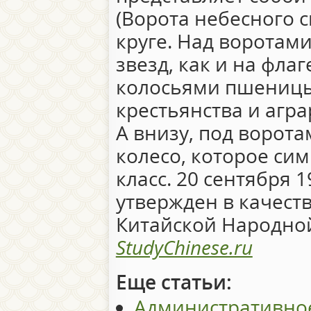
(Ворота небесного с
круге. Над воротам
звезд, как и на фла
колосьями пшеницы
крестьянства и агр
А внизу, под ворота
колесо, которое си
класс. 20 сентября 
утвержден в качест
Китайской Народно
StudyChinese.ru
Еще статьи:
Административное