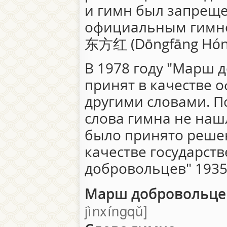
и гимн был запреще
официальным гимн
东方红 (Dōngfāng Hóng
В 1978 году "Марш 
принят в качестве 
другими словами. 
слова гимна не нашл
было принято решен
качестве государст
добровольцев" 1935
Марш добровольц
jìnxíngqǔ