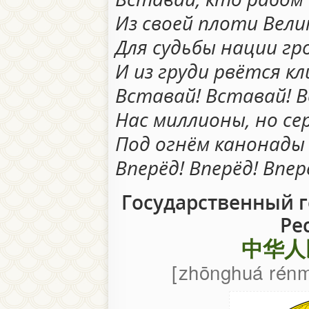
Из своей плоти Вели
Для судьбы нации гр
И из груди рвётся к
Вставай! Вставай! 
Нас миллионы, но се
Под огнём канонады 
Вперёд! Вперёд! Впер
Государственный 
Ре
中华人
zhōnghuá rénm