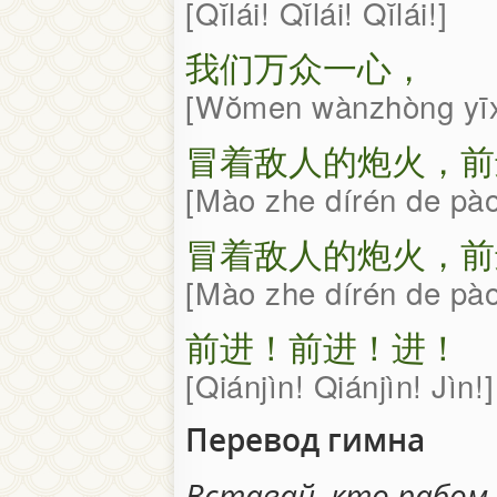
Qĭlái! Qĭlái! Qĭlái!
我们万众一心，
Wŏmen wànzhòng yīx
冒着敌人的炮火，前
Mào zhe dírén de pào
冒着敌人的炮火，前
Mào zhe dírén de pào
前进！前进！进！
Qiánjìn! Qiánjìn! Jìn!
Перевод гимна
Вставай, кто рабом