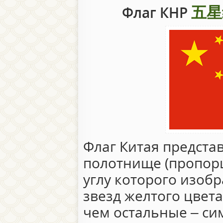
五星
Флаг КНР
Флаг Китая предста
полотнище (пропорц
углу которого изоб
звезд желтого цвета
чем остальные – си