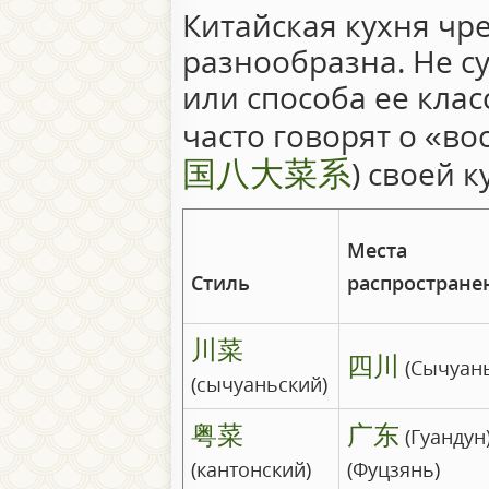
Китайская кухня чр
разнообразна. Не с
или способа ее кла
часто говорят о «во
国八大菜系
) своей к
Места
Стиль
распростране
川菜
四川
(Сычуань
(сычуаньский)
粤菜
广东
(Гуандун
(кантонский)
(Фуцзянь)