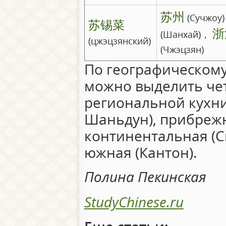
苏州
(Сучжоу
苏锡菜
浙
(Шанхай)，
(цжэцзянский)
(Чжэцзян)
По географическом
можно выделить че
региональной кухни
Шаньдун), прибрежн
континентальная (С
южная (Кантон).
Полина Пекинская
StudyChinese.ru