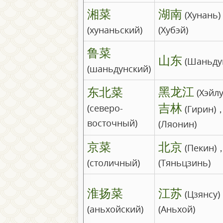
湘菜
湖南
(Хунань
(хунаньский)
(Хубэй)
鲁菜
山东
(Шаньду
(шаньдунский)
黑龙江
东北菜
(Хэйлу
吉林
(северо-
(Гирин)
восточный)
(Ляонин)
京菜
北京
(Пекин)
(столичный)
(Тяньцзинь)
淮扬菜
江苏
(Цзянсу
(аньхойский)
(Аньхой)