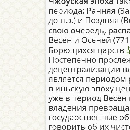
Чжоуская эпоха
так
периода: Ранняя (Зап
до н.э.) и Поздняя (
свою очередь, расп
Весен и Осеней (771 –
Борющихся царств
Постепенно прослеж
децентрализации вл
является периодом
в иньскую эпоху це
уже в период Весен
владения превраща
государственные об
говорить об их чис