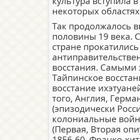
культура вступила в
некоторых областях 
Так продолжалось в
половины 19 века. С
стране прокатилис
антиправительстве
восстания. Самыми
Тайпинское восстание
восстание ихэтуаней 
того, Англия, Герм
(эпизодически Росс
колониальные войн
(Первая, Вторая оп
1856-60, Франко-кит