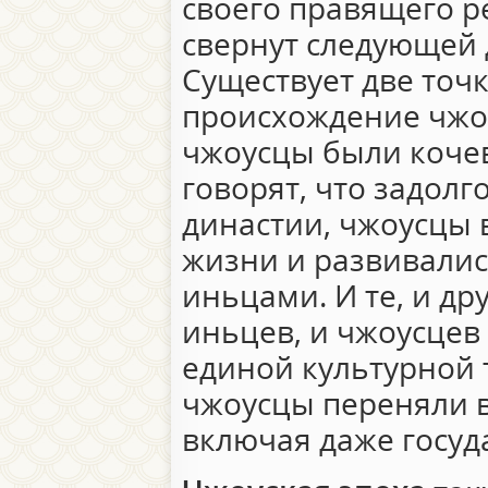
своего правящего р
свернут следующей 
Существует две точ
происхождение чжоу
чжоусцы были кочев
говорят, что задолг
династии, чжоусцы 
жизни и развивалис
иньцами. И те, и др
иньцев, и чжоусцев 
единой культурной 
чжоусцы переняли в
включая даже госуд