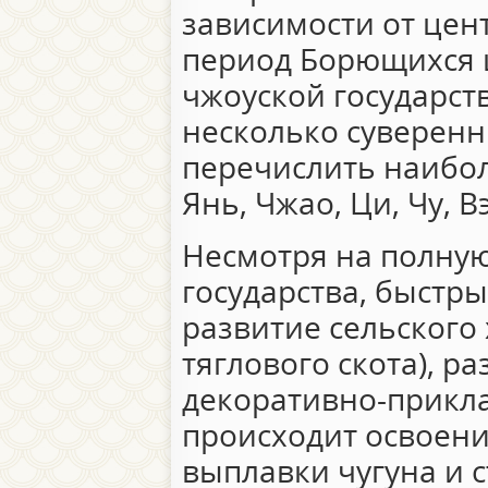
зависимости от цен
период Борющихся 
чжоуской государст
несколько суверенн
перечислить наибол
Янь, Чжао, Ци, Чу, В
Несмотря на полну
государства, быстр
развитие сельского
тяглового скота), р
декоративно-прикла
происходит освоени
выплавки чугуна и 