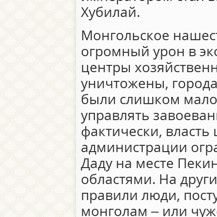
Хубилай.
Монгольское нашес
огромный урон в эк
центры хозяйствен
уничтожены, город
были слишком мало
управлять завоеван
фактически, власть
администрации огра
Даду на месте Пеки
областями. На друг
правили люди, пост
монголам – или чуж