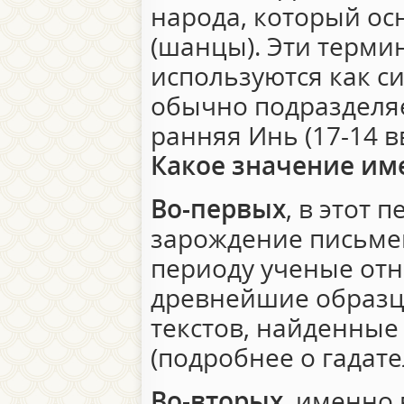
народа, который ос
(шанцы). Эти терми
используются как с
обычно подразделяе
ранняя Инь (17-14 вв
Какое значение име
Во-первых
, в этот 
зарождение письмен
периоду ученые отн
древнейшие образц
текстов, найденные
(подробнее о гадате
Во-вторых
, именно 