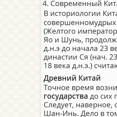
Современный Китай
В историологии Кит
совершенномудрых 
(Желтого императора
Яо и Шунь, продолж
д.н.э до начала 23 ве
династии Ся (нач. 23
18 века д.н.э.) счи
Древний Китай
Точное время возн
государства
до сих 
Следует, наверное,
Шан-Инь. Дело в том