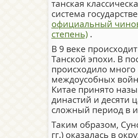
танская классическ
система государств
официальный чинов
степень)
.
В 9 веке происходи
Танской эпохи. В п
происходило много 
междоусобных войн. 
Китае принято назы
династий и десяти ц
сложный период в и
Таким образом, Сун
гг.) оказалась в о