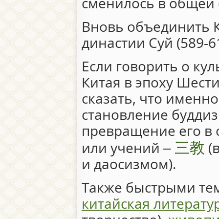
сменилось в общей 
Вновь объединить К
династии Суй (589-61
Если говорить о ку
Китая в эпоху Шести
сказать, что именно
становление буддиз
превращение его в 
三教
или учений –
(
и даосизмом).
Также быстрыми те
китайская литерату