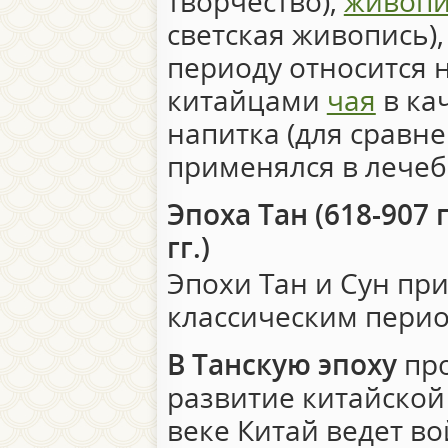
творчество),
живопи
светская живопись)
периоду относится 
китайцами
чая
в ка
напитка (для сравне
применялся в лечеб
Эпоха Тан (618-907 г
гг.)
Эпохи Тан и Сун пр
классическим перио
В Танскую эпоху
про
развитие китайской 
веке Китай ведет в