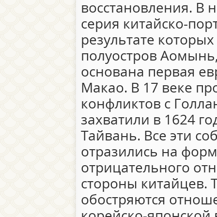
восстановления. В 
серия китайско-порт
результате которых
полуостров Аомынь,
основана первая ев
Макао. В 17 веке п
конфликтов с Голла
захватили в 1624 г
Тайвань. Все эти со
отразились на фор
отрицательного отн
стороны китайцев. Т
обостряются отноше
корейско-японской 