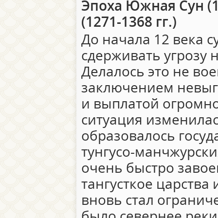
Эпоха Южная Сун (1
(1271-1368 гг.)
До начала 12 века 
сдерживать угрозу 
Делалось это не вое
заключением невыг
и выплатой огромно
ситуация изменилас
образовалось госуд
тунгусо-манчжурски
очень быстро завое
тангусткое царства 
вновь стал ограниче
было севернее реки