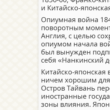
и Китайско-японская
Опиумная война 1840
поворотным момент
Англия, с целью со
опиумом начала вой
был вынужден подп
себя «Нанкинский д
Китайско-японская в
ничем хорошим для 
Остров Тайвань пер
иностранные госуда
зоны влияния. Япо