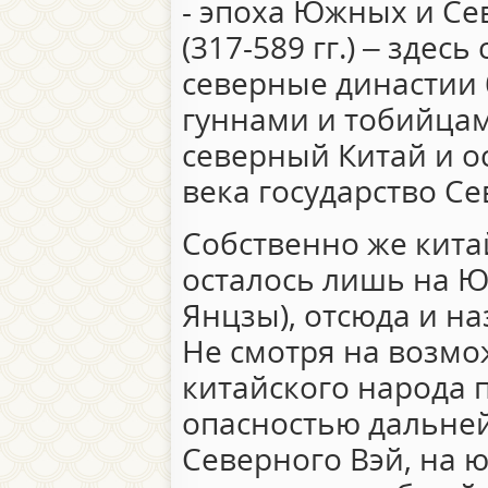
- эпоха Южных и Се
(317-589 гг.) – здес
северные династии
гуннами и тобийца
северный Китай и о
века государство Сев
Собственно же кита
осталось лишь на Юг
Янцзы), отсюда и н
Не смотря на возм
китайского народа 
опасностью дальне
Северного Вэй, на ю