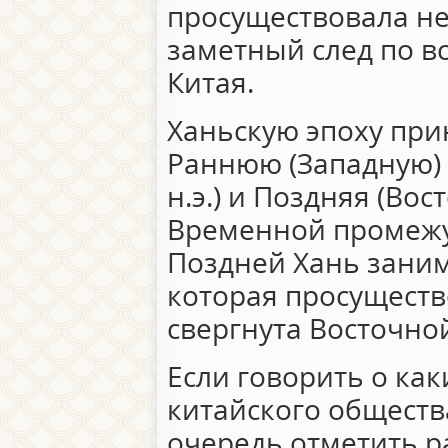
просуществовала не
заметный след по вс
Китая.
Ханьскую эпоху при
Раннюю (Западную) Хан
н.э.) и Поздняя (Вост
Временной промежу
Поздней Хань заним
которая просущество
свергнута Восточно
Если говорить о ка
китайского общества
очередь отметить р