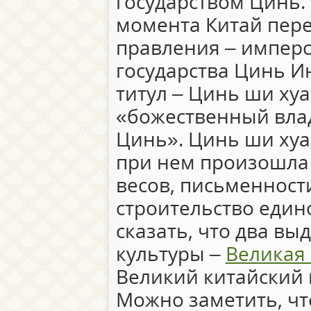
государством Цинь. 
момента Китай пер
правления – имперс
государства Цинь И
титул – Цинь ши хуа
«божественный вла
Цинь». Цинь ши хуа
при нем произошла
весов, письменност
строительство едино
сказать, что два в
культуры –
Великая 
Великий китайский к
Можно заметить, чт