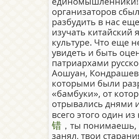
единомышленники!» 
организаторов сбыла
разбудить в нас ещ
изучать китайский 
культуре. Что еще 
увидеть и быть оц
патриархами русско
Аошуан, Кондрашевс
которыми были раз
«бамбуки», от кото
отрывались днями и
всего этого один из
错
，ты понимаешь, ч
занял, твои старан