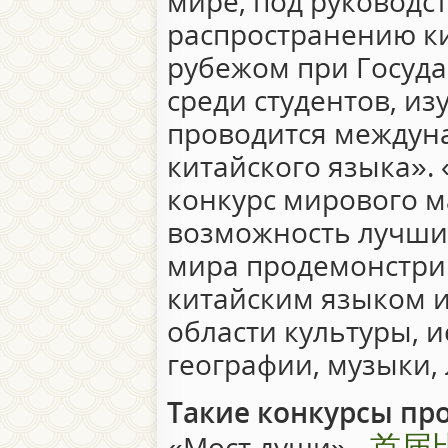
мире, под руководс
распространению ки
рубежом при Госуд
среди студентов, и
проводится междун
китайского языка». 
конкурс мирового 
возможность лучшим
мира продемонстри
китайским языком и
области культуры, и
географии, музыки,
Такие конкурсы про
首届
«Мост души» -