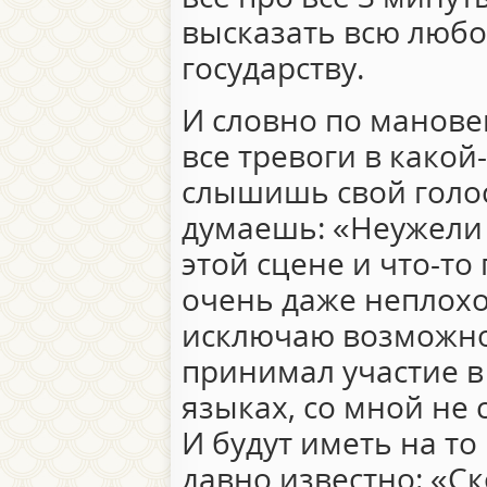
высказать всю люб
государству.
И словно по манов
все тревоги в какой
слышишь свой голос
думаешь: «Неужели эт
этой сцене и что-т
очень даже неплохо
исключаю возможнос
принимал участие в
языках, со мной не 
И будут иметь на то
давно известно: «Ск