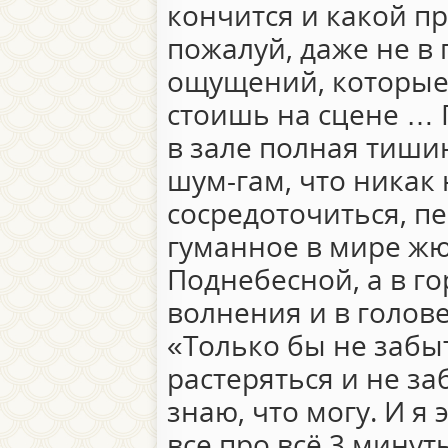
кончится и какой пр
пожалуй, даже не в п
ощущений, которые
стоишь на сцене … Г
в зале полная тиши
шум-гам, что никак
сосредоточиться, п
гуманное в мире жю
Поднебесной, а в го
волнения и в голов
«Только бы не забыт
растеряться и не за
знаю, что могу. И я 
все про всё 3 минут