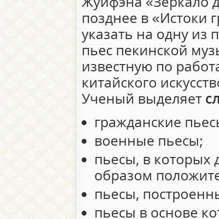
Жуйфэна «Зеркало 
позднее в «Истоки г
указать на одну из
пьес пекинской му
известную по работ
китайского искусст
Ученый выделяет
с
гражданские пьес
военные пьесы;
пьесы, в которых
образом положите
пьесы, построенн
пьесы в основе ко