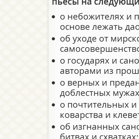
пьесы на следующи
о небожителях и 
основе лежать дао
об уходе от мирск
самосовершенство
о государях и сан
авторами из прош
о верных и преда
доблестных мужах
о почтительных и
коварства и клеве
об изгнанных сано
битвах и схватках;