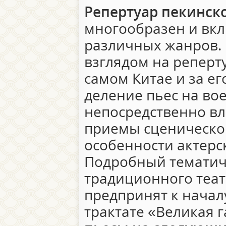
Репертуар пекинск
многообразен и вк
различных жанров.
взглядом на реперту
самом Китае и за е
деление пьес на во
непосредственно вл
приемы сценическог
особенности актерс
Подробный тематич
традиционного теа
предпринят к начал
трактате «Великая 