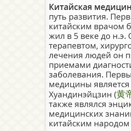
Китайская медици
путь развития. Пе
китайским врачом б
жил в 5 веке до н.э
терапевтом, хирург
лечения людей он 
приемами диагност
заболевания. Перв
медицины является 
黄
Хуандинэйцзин (
также являлся энци
медицинских знани
китайским народом 