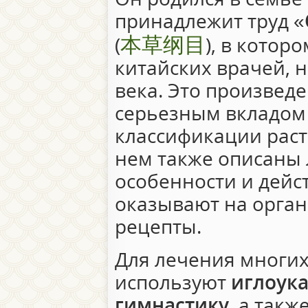
принадлежит труд «
本草纲目
(
), в котор
китайских врачей, 
века. Это произвед
серьезным вкладом 
классификации раст
нем также описаны 
особенности и дейс
оказывают на орган
рецепты.
Для лечения многих
используют
иглоук
гимнастику
, а так