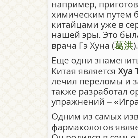
например, приготов
химическим путем 
китайцами уже в се
нашей эры. Это была
葛洪
врача Гэ Хуна (
).
Еще одни знаменит
Китая является
Хуа 
лечил переломы и з
также разработал о
упражнений – «Игра
Одним из самых изв
фармакологов явля
Он родился в семье 