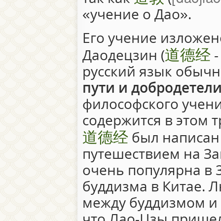
«учение о Дао».
Его учение изложен
道德经
Даодецзин (
русский язык обычн
пути и добродетел
философского учени
содержится в этом т
道德经
был написан 
путешествием на За
очень популярна в 3
буддизма в Китае. 
между буддизмом и 
что Лао-Цзы пришел