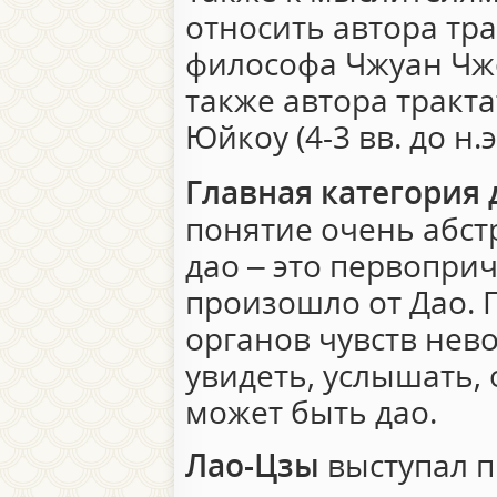
относить автора тр
философа Чжуан Чжоу 
также автора тракт
Юйкоу (4-3 вв. до н.э.
Главная категория 
понятие очень абстр
дао – это первоприч
произошло от Дао. 
органов чувств нев
увидеть, услышать, 
может быть дао.
Лао-Цзы
выступал п