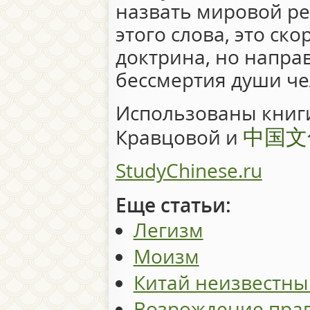
назвать мировой ре
этого слова, это ск
доктрина, но напра
бессмертия души че
Использованы книги
中国文
Кравцовой и
StudyChinese.ru
Еще статьи:
Легизм
Моизм
Китай неизвестны
Возрождение прав