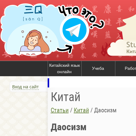
Китайский язык
Учеба
Рабо
онлайн
Вход на сайт
Китай
Статьи
/
Китай
/
Даосизм
Даосизм