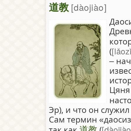
道教
dàojiào
Даос
Древ
кото
lǎoz
(
– нач
извес
исто
Цяня 
наст
Эр), и что он служи
Сам термин «даосиз
道教
dàojiào
так как
(