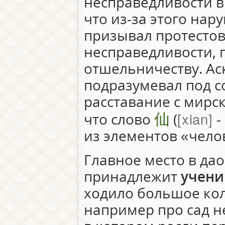
несправедливости в 
что из-за этого нар
призывал протестов
несправедливости, п
отшельничеству. Ас
подразумевал под с
расставание с мирс
仙
xian
что слово
(
-
из элементов «челов
Главное место в да
принадлежит
учени
ходило большое кол
например про сад 