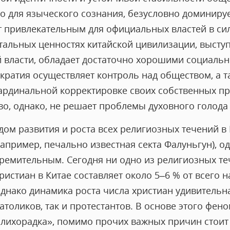
но для языческого сознания, безусловно доминиру
 привлекательным для официальных властей в силу
тальных ценностях китайской цивилизации, выступ
 власти, обладает достаточно хорошими социальн
атия осуществляет контроль над обществом, а та
кардинальной корректировке своих собственных п
о, однако, не решает проблемы духовного голода 
дом развития и роста всех религиозных течений в 
 например, печально известная секта Фалуньгун), о
тремительным. Сегодня ни одно из религиозных те
стиан в Китае составляет около 5–6 % от всего н
Однако динамика роста числа христиан удивительн
атоликов, так и протестантов. В основе этого фен
 лихорадка», помимо прочих важных причин стоит 