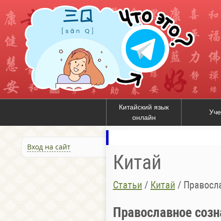
Китайский язык
Уче
онлайн
Вход на сайт
Китай
Статьи
/
Китай
/
Правосла
Православное созна