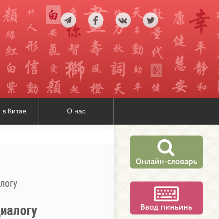
 в Китае
О нас
логу
диалогу