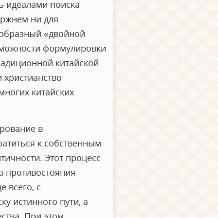
ь идеалами поиска
ержнем ни для
еобразный «двойной
озможности формулировки
радиционной китайской
и христианство
многих китайских
арование в
ратиться к собственным
тичности. Этот процесс
ма противостояния
 всего, с
ку истинного пути, а
ства. При этом