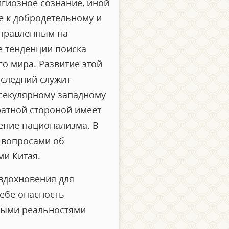
гиозное сознание, иной
 к добродетельному и
аправленным на
е тенденции поиска
го мира. Развитие этой
оследний служит
 секулярному западному
ратной стороной имеет
ление национализма. В
с вопросами об
ми Китая.
вдохновения для
себе опасность
ными реальностями