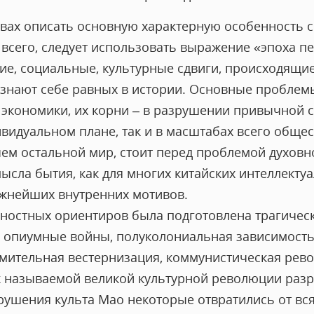
ловах описать основную характерную особенность
 всего, следует использовать выражение «эпоха п
ие, социальные, культурные сдвиги, происходящие
 знают себе равных в истории. Основные проблемы
 экономики, их корни – в разрушении привычной 
ивидуальном плане, так и в масштабах всего общест
ем остальной мир, стоит перед проблемой духовно
ысла бытия, как для многих китайских интеллектуал
ажнейших внутренних мотивов.
ностных ориентиров была подготовлена трагическ
: опиумные войны, полуколониальная зависимость
мительная вестернизация, коммунистическая рево
к называемой великой культурной революции раз
крушения культа Мао некоторые отвратились от вс