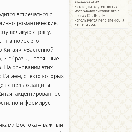
18.11.2021 13:29
Китайцыы в аутентичных
материалах считают, что в
дится встречаться с
словах 口，田， 日
используется héng zhé gõu, а
аивно-романтические,
не héng gõu.
эту великую страну.
н на поиск его
 Китая», «Застенной
, и образы, навеянные
 На основании этих
 Китаем, спектр которых
цев с целью защиты
итая, акцентированное
сти, но и формирует
иками Востока – важный