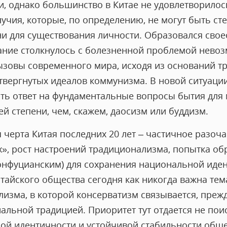
и, однако большинство в Китае не удовлетворилос
учия, которые, по определению, не могут быть ст
ни для существования личности. Образовался сво
нание столкнулось с болезненной проблемой нев
вызовы современного мира, исходя из оснований т
твергнутых идеалов коммунизма. В новой ситуаци
ть ответ на фундаментальные вопросы бытия для 
й степени, чем, скажем, даосизм или буддизм.
 черта Китая последних 20 лет – частичное разоч
», рост настроений традиционализма, попытка об
конфуцианским) для сохранения национальной иден
итайского общества сегодня как никогда важна те
изма, в которой консерватизм связывается, прежде
льной традицией. Приоритет тут отдается не поис
й идентичности и устойчивой стабильности обще