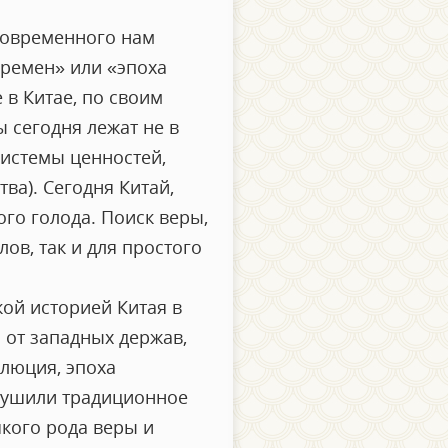
 современного нам
еремен» или «эпоха
 в Китае, по своим
 сегодня лежат не в
системы ценностей,
ва). Сегодня Китай,
го голода. Поиск веры,
ов, так и для простого
ой историей Китая в
 от западных держав,
люция, эпоха
рушили традиционное
якого рода веры и