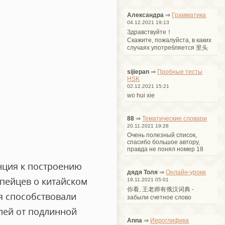
Александра
⇒
Грамматика
04.12.2021 19:13
Здравствуйте！
Cкажите, пожалуйста, в каких
случаях употребляется 里头
sijiepan
⇒
Пробные тесты
HSK
02.12.2021 15:21
wo hui xie
88
⇒
Тематические словари
20.11.2021 19:28
Очень полезный список,
спасибо большое автору,
правда не понял номер 18
нция к построению
дядя Толя
⇒
Онлайн-уроки
пейцев о китайском
19.11.2021 05:01
你看, 王老师有俄汉词典 -
я способствовали
забыли счетное слово
лей от подлинной
Anna
⇒
Иероглифика