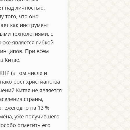
ет над личностью.
 того, что оно
ает как инструмент
ыми технологиями, с
кже является гибкой
ринципов. При всем
в Китае.
КНР (в том числе и
днако рост христианства
чений Китая не является
аселения страны,
а: ежегодно на 13 %
омена, уже получившего
особо отметить его