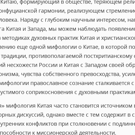
к Китаю, формирующий в обществе, теряющем рели
онфуцианской гармонии, реализующем стремление
овека. Наряду с глубоким научным интересом, н
га Китая и Запада, мы можем наблюдать появлени
 методиках духовных практик Китая и христианско
лению еще одной мифологии о Китае, в которой п
 традиции, противополагаемой постхритианскому
ий несхожести России и Китая с Западом своей об
онизма, чувства собственного превосходства, уси
 мифологии православное сознание сталкивается 
устимого соприкосновения с духовными практика
» мифология Китая часто становится источником 
рных дискуссий, однако вместе с тем содержит в 
утренних конфликтов при столкновении с подлин
способности к миссионерской деятельности.