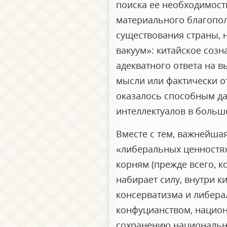
поиска ее необходимост
материального благопол
существования страны, 
вакуум»: китайское соз
адекватного ответа на 
мысли или фактически о
оказалось способным да
интеллектуалов в больше
Вместе с тем, важнейшая
«либеральных ценностях
корням (прежде всего, 
набирает силу, внутри к
консерватизма и либерал
конфуцианством, национа
сохранению национально