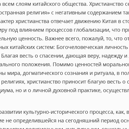
 всем слоям китайского общества. Христианство с
остранная религия» с негативным содержанием та
рактер христианства отвечает движению Китая в с
ру под влиянием процессов глобализации, что при
льную ценность. Важнее всего, пожалуй, то, что о
ых китайских систем: Богочеловеческая личность 
, Благая весть о спасении, дающая веру, надежду 
иального положения. Помимо ценностей моральног
ы мира, догматического сознания и ритуала, в п
религиях, христианство приносит благую весть о 
иума, но и о личной духовной практике, осуществ
звитии культурно-исторического процесса, как, вп
ие не определившейся на сегодняшний период ос