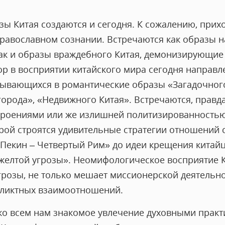
ы Китая создаются и сегодня. К сожалению, прихо
равославном сознании. Встречаются как образы н
ак и образы враждебного Китая, демонизирующие 
р в восприятии китайского мира сегодня направле
адывающихся в романтические образы «Загадочного
орода», «Недвижного Китая». Встречаются, правда
роениями или же излишней политизированностью.
ой строятся удивительные стратегии отношений с
«Пекин – Четвертый Рим» до идеи крещения китай
желтой угрозы». Неомифологическое восприятие К
грозы, не только мешает миссионерской деятельно
фликтных взаимоотношений.
ко всем нам знакомое увлечение духовными практ