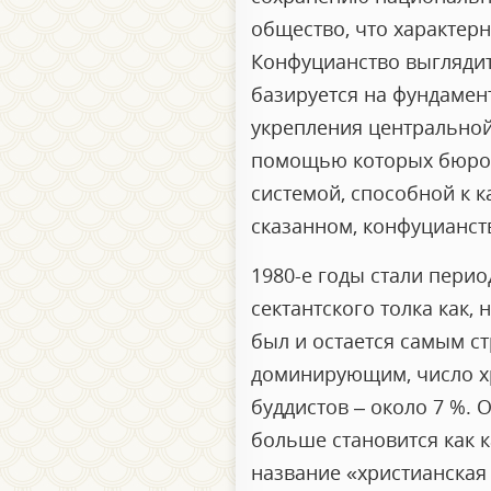
общество, что характер
Конфуцианство выглядит
базируется на фундамен
укрепления центральной
помощью которых бюрокр
системой, способной к 
сказанном, конфуцианств
1980-е годы стали перио
сектантского толка как,
был и остается самым с
доминирующим, число хри
буддистов – около 7 %. 
больше становится как к
название «христианская