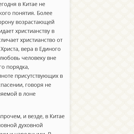
егодня в Китае не
кого понятия. Более
торону возрастающей
дает христианству в
тличает христианство от
Христа, вера в Единого
и любовь человеку вне
о порядка,
олноте присутствующих в
спасении, говоря не
ляемой в лоне
рочем, и везде, в Китае
новной духовной