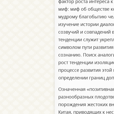
фактор роста интереса 
миф: миф об обществе к
мудрому благобытию чел
изучение истории диало
созвучий и совпадений в
тенденции служит укреп
символом пути развития
сознанию. Поиск аналог
рост тенденции изоляци
процессе развития этой
определении границ доп
Означенная «позитивная
разнообразных плодотво
порождения жестоких вн
Китая, приводящих к не