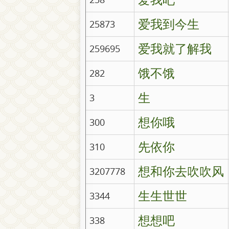
爱我到今生
25873
爱我就了解我
259695
饿不饿
282
生
3
想你哦
300
先依你
310
想和你去吹吹风
3207778
生生世世
3344
想想吧
338