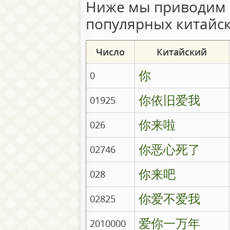
Ниже мы приводим 
популярных китайск
Число
Китайский
你
0
你依旧爱我
01925
你来啦
026
你恶心死了
02746
你来吧
028
你爱不爱我
02825
爱你一万年
2010000