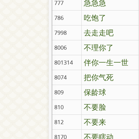
急急急
777
吃饱了
786
去走走吧
7998
不理你了
8006
伴你一生一世
801314
把你气死
8074
保龄球
809
不要脸
810
不要来
812
不要瞎动
8170