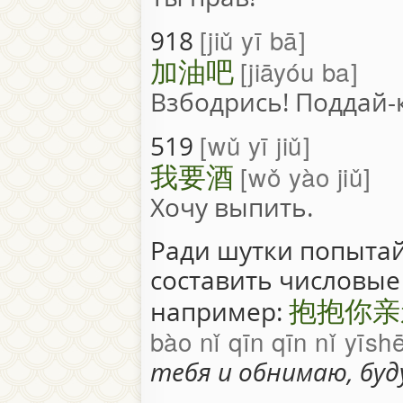
jiǔ yī bā
918
加油吧
jiāyóu ba
Взбодрись! Поддай-
wǔ yī jiǔ
519
我要酒
wǒ yào jiǔ
Хочу выпить.
Ради шутки попытай
составить числовые
抱抱你亲
например:
bào nǐ qīn qīn nǐ yīsh
тебя и обнимаю, бу