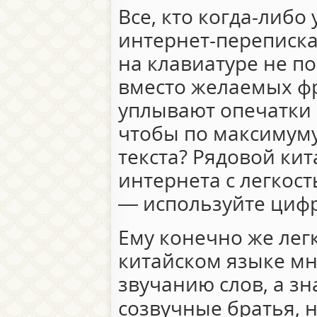
Все, кто когда-либо
интернет-переписках
на клавиатуре не п
вместо желаемых фр
уплывают опечатки и
чтобы по максимуму
текста? Рядовой ки
интернета с легкост
— используйте циф
Ему конечно же легк
китайском языке мн
звучанию слов, а зн
созвучные братья, 