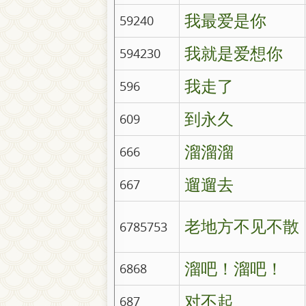
我最爱是你
59240
我就是爱想你
594230
我走了
596
到永久
609
溜溜溜
666
遛遛去
667
老地方不见不散
6785753
溜吧！溜吧！
6868
对不起
687