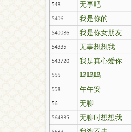
无事吧
548
我是你的
5406
我是你女朋友
540086
无事想想我
54335
我是真心爱你
543720
呜呜呜
555
午午安
558
无聊
56
无聊时想想我
564335
我溜不走
5689