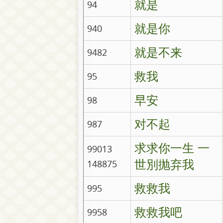
就是
94
就是你
940
就是不来
9482
救我
95
早安
98
对不起
987
求求你一生 一
99013
世別抛弃我
148875
救救我
995
救救我吧
9958