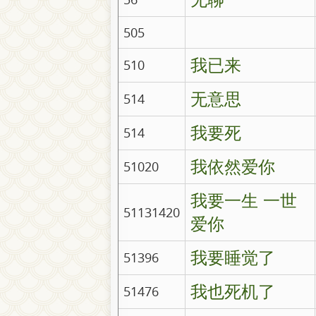
505
我已来
510
无意思
514
我要死
514
我依然爱你
51020
我要一生 一世
51131420
爱你
我要睡觉了
51396
我也死机了
51476