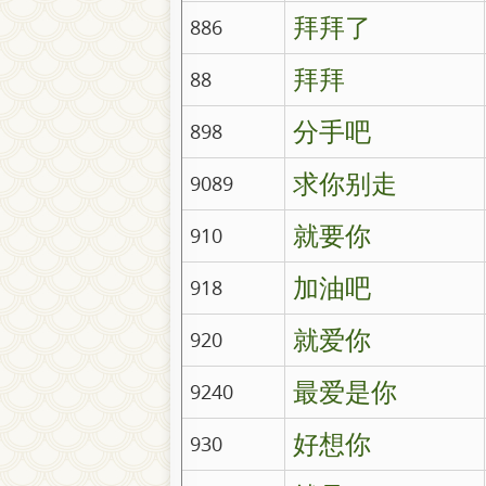
拜拜了
886
拜拜
88
分手吧
898
求你别走
9089
就要你
910
加油吧
918
就爱你
920
最爱是你
9240
好想你
930