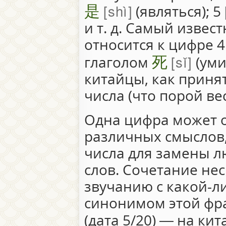
是
shì
(являться); 5
и т. д. Самый извес
относится к цифре 4
死
sǐ
глаголом
(уми
китайцы, как принят
числа (что порой ве
Одна цифра может 
различных смыслов,
числа для замены 
слов. Сочетание нес
звучанию с какой-л
синонимом этой фра
(дата 5/20) — на ки