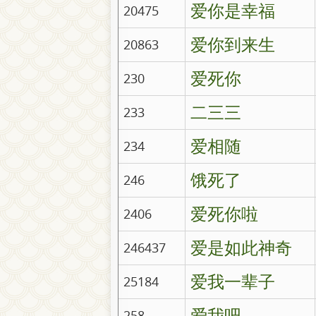
爱你是幸福
20475
爱你到来生
20863
爱死你
230
二三三
233
爱相随
234
饿死了
246
爱死你啦
2406
爱是如此神奇
246437
爱我一辈子
25184
爱我吧
258