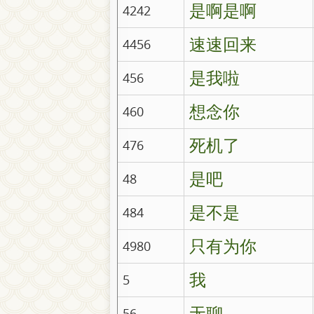
是啊是啊
4242
速速回来
4456
是我啦
456
想念你
460
死机了
476
是吧
48
是不是
484
只有为你
4980
我
5
无聊
56