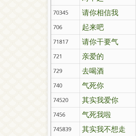
请你相信我
70345
起来吧
706
请你干要气
71817
亲爱的
721
去喝酒
729
气死你
740
其实我爱你
74520
气死我啦
7456
其实我不想走
745839