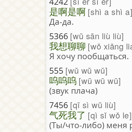
sì èr sì èr
4242
是啊是啊
shì a shì a
Да-да.
wǔ sān liù liù
5366
我想聊聊
wǒ xiǎng li
Я хочу пообщаться.
wǔ wǔ wǔ
555
呜呜呜
wū wū wū
(звук плача)
qī sì wǔ liù
7456
气死我了
qì sǐ wǒ le
(Ты/что-либо) меня 