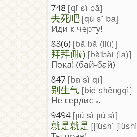
qī sì bā
748
去死吧
qù sǐ ba
Иди к черту!
bā bā (liù)
88(6)
拜拜(啦)
bàibài (la)
Пока! (бай-бай)
bā sì qī
847
别生气
bié shēngqì
Не сердись.
jiǔ sì jiǔ sì
9494
就是就是
jiùshì jiùsh
Ты прав!