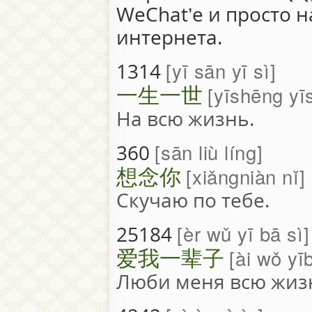
WeChat’е и просто н
интернета.
yī sān yī sì
1314
一生一世
yīshēng yī
На всю жизнь.
sān liù líng
360
想念你
xiǎngniàn nǐ
Скучаю по тебе.
èr wǔ yī bā sì
25184
爱我一辈子
ài wǒ yīb
Люби меня всю жиз