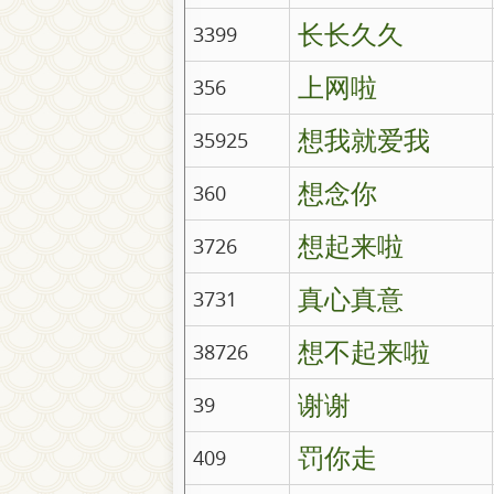
长长久久
3399
上网啦
356
想我就爱我
35925
想念你
360
想起来啦
3726
真心真意
3731
想不起来啦
38726
谢谢
39
罚你走
409