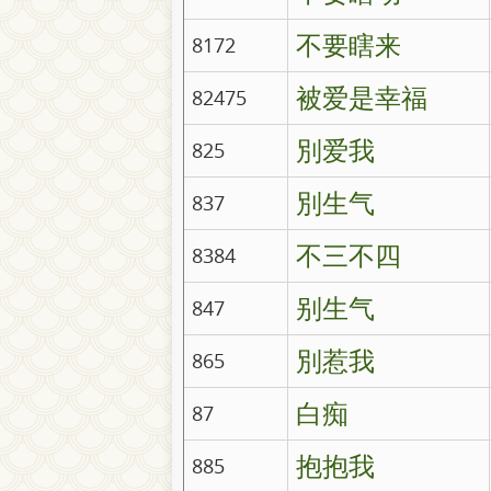
不要瞎来
8172
被爱是幸福
82475
別爱我
825
別生气
837
不三不四
8384
别生气
847
別惹我
865
白痴
87
抱抱我
885