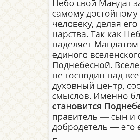
Небо свой Мандат з
самому достойному
человеку, делая ег
царства. Так как Не
наделяет Мандатом
единого вселенског
Поднебесной. Вселе
не господин над вс
духовный центр, со
смыслов. Именно бл
становится Поднеб
правитель — сын и 
добродетель — его 