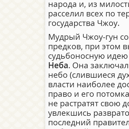
народа и, из милос
расселил всех по т
государства Чжоу.
Мудрый Чжоу-гун со
предков, при этом 
судьбоносную иде
Неба
. Она заключал
небо (слившиеся ду
власти наиболее дос
право и его потомка
не растратят свою д
увлекшись разврато
последний правител