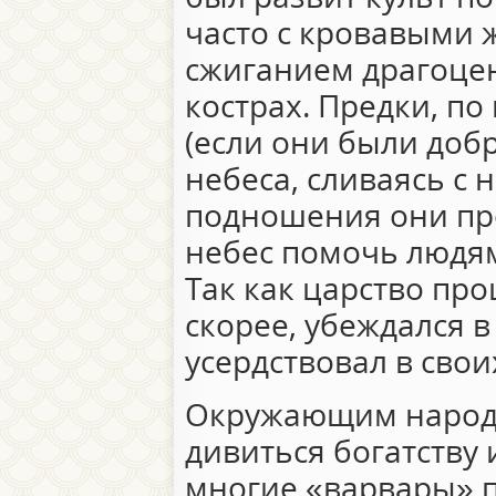
часто с кровавыми
сжиганием драгоце
кострах. Предки, по
(если они были доб
небеса, сливаясь с н
подношения они пр
небес помочь людям
Так как царство про
скорее, убеждался 
усердствовал в свои
Окружающим народа
дивиться богатству 
многие «варвары» 