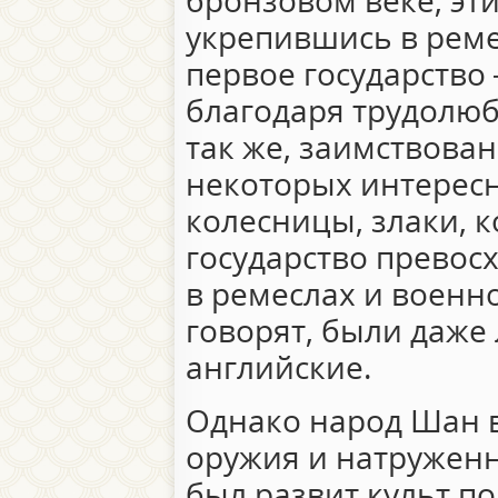
бронзовом веке, эт
укрепившись в реме
первое государство
благодаря трудолюб
так же, заимствова
некоторых интересн
колесницы, злаки, 
государство превосх
в ремеслах и военн
говорят, были даже
английские.
Однако народ Шан в
оружия и натруженн
был развит культ п