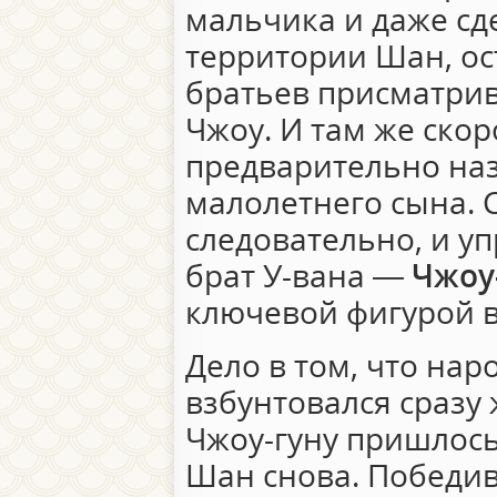
мальчика и даже сд
территории Шан, ост
братьев присматрива
Чжоу. И там же ско
предварительно на
малолетнего сына. С
следовательно, и у
брат У-вана —
Чжоу
ключевой фигурой 
Дело в том, что нар
взбунтовался сразу 
Чжоу-гуну пришлось
Шан снова. Победив