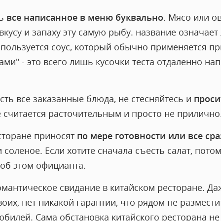
ть
все написанное в меню буквально
. Мясо или 
вкусу и запаху эту самую рыбу. название означает 
пользуется соус, который обычно применяется пр
ками" - это всего лишь кусочки теста отдаленно н
есть все заказанные блюда, не стесняйтесь и
проси
ае считается расточительным и просто не прилично
есторане приносят
по мере готовности или все сра
и соленое. Если хотите сначала съесть салат, пото
 об этом официанта.
мантическое свидание в китайском ресторане. Да
воих, нет никакой гарантии, что рядом не размест
илей. Сама обстановка китайского ресторана не 