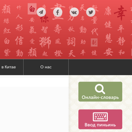
 в Китае
О нас