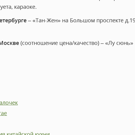
уета, караоке.
етербурге
– «Тан-Жен» на Большом проспекте д.19
Москве
(соотношение цена/качество) – «Лу сюнь» 
палочек
тае
ия китайской кухни