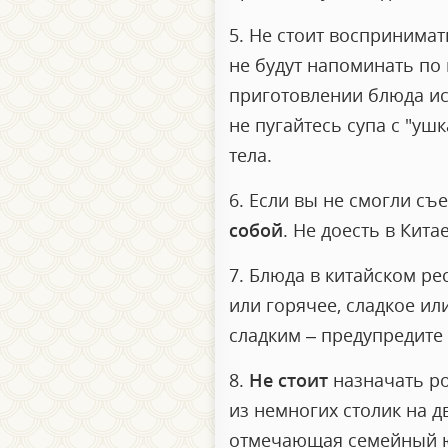
5. Не стоит воспринима
не будут напоминать по 
приготовлении блюда ис
не пугайтесь супа с "уш
тела.
6. Если вы не смогли съ
собой
. Не доесть в Кит
7. Блюда в китайском р
или горячее, сладкое ил
сладким – предупредите
8.
Не стоит
назначать ро
из немногих столик на д
отмечающая семейный юб