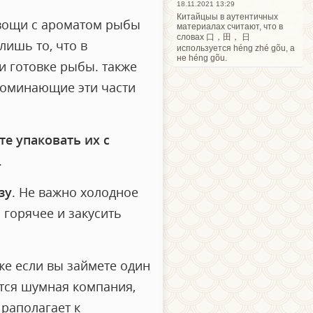
18.11.2021 13:29
Китайцыы в аутентичных
овощи с ароматом рыбы
материалах считают, что в
словах 口，田， 日
лишь то, что в
используется héng zhé gõu, а
не héng gõu.
и готовке рыбы. также
апоминающие эти части
те упаковать их с
.
зу
. Не важно холодное
м горячее и закусить
же если вы займете один
ится шумная компания,
раполагает к