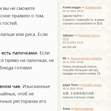
м вы не сможете
Александра
⇒
Грамматика
04.12.2021 19:13
сное правило о том,
Здравствуйте！
Cкажите, пожалуйста, в каких
 гостей.
случаях употребляется 里头
 лапши или риса. Если
sijiepan
⇒
Пробные тесты
HSK
02.12.2021 15:21
wo hui xie
 есть палочками
. Если
88
⇒
Тематические словари
я прямо на палочках, не
20.11.2021 19:28
 блюда готовил
Очень полезный список,
спасибо большое автору,
правда не понял номер 18
дядя Толя
⇒
Онлайн-уроки
еном чае
. Изысканные
19.11.2021 05:01
чайных, чтоб не
你看, 王老师有俄汉词典 -
забыли счетное слово
ичных ресторанах его
Anna
⇒
Иероглифика