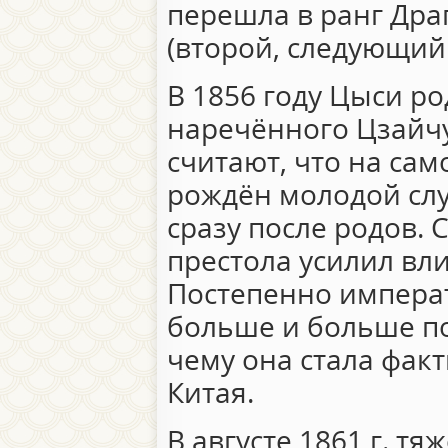
перешла в ранг Др
(второй, следующий
В 1856 году Цыси р
наречённого Цзайч
считают, что на са
рождён молодой слу
сразу после родов. 
престола усилил вл
Постепенно императ
больше и больше п
чему она стала фак
Китая.
В августе 1861 г. 