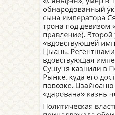
«Сяньфэн», умер в 1
обнародованный ук
сына императора С
трона под девизом 
правление). Второй
«вдовствующей имп
Цыань. Регентшами 
вдовствующая импе
Сушуня казнили в П
Рынке, куда его дос
повозке. Цзайюаню 
«дарована» казнь ч
Политическая власт
принадлежала обеи