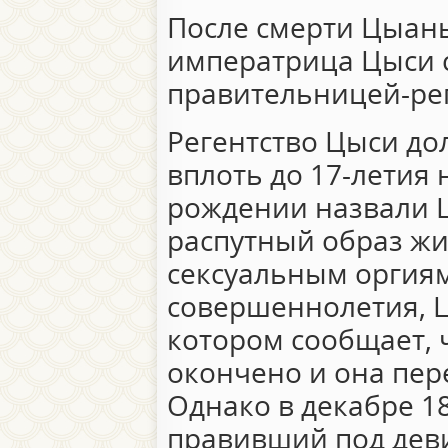
После смерти Цыан
императрица Цыси 
правительницей-ре
Регентство Цыси д
вплоть до 17-летия 
рождении назвали Ц
распутный образ жиз
сексуальным оргиям
совершеннолетия, Ц
котором сообщает, ч
окончено и она пер
Однако в декабре 1
правивший под дев