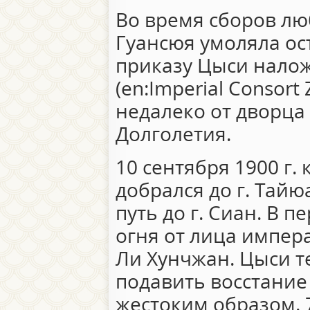
Во время сборов л
Гуансюя умоляла ост
приказу Цыси нало
(en:Imperial Consort
недалеко от дворца
Долголетия.
10 сентября 1900 г
добрался до г. Тай
путь до г. Сиан. В 
огня от лица импер
Ли Хунчжан. Цыси т
подавить восстание
жестоким образом. 