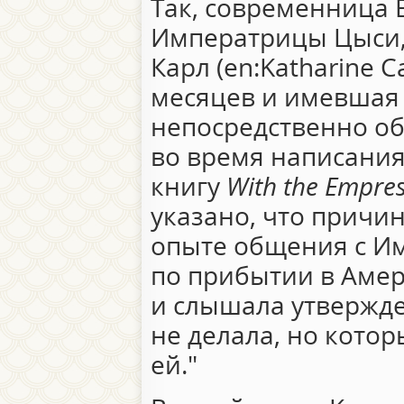
Так, современница
Императрицы Цыси,
Карл (en:Katharine C
месяцев и имевшая
непосредственно о
во время написания
книгу
With the Empre
указано, что причи
опыте общения с Им
по прибытии в Амер
и слышала утвержде
не делала, но кото
ей."