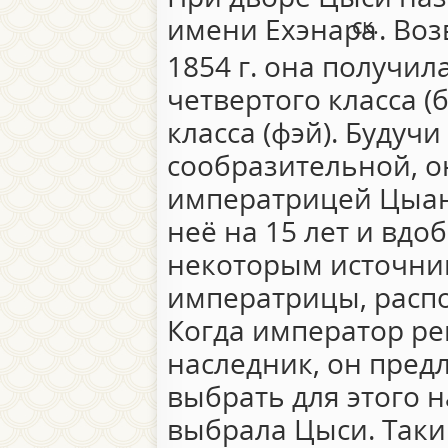
имени Ехэнара
. Во
ск.
1854 г. она получи
четвертого класса (б
класса (фэй). Будуч
сообразительной, о
императрицей Цыан
неё на 15 лет и вдо
некоторым источник
императрицы, распо
Когда император ре
наследник, он пре
выбрать для этого 
выбрала Цыси. Таки