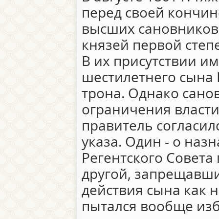
перед своей кончин
высших сановников,
князей первой степ
В их присутствии и
шестилетнего сына
трона. Однако сано
ограничения власт
правитель согласил
указа. Один - о на
Регентского Совета 
другой, запрещавш
действия сына как 
пытался вообще изб