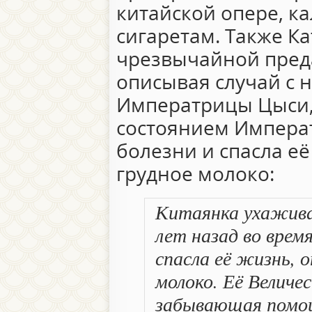
китайской опере, к
сигаретам. Также К
чрезвычайной пред
описывая случай с 
Императрицы Цыси, 
состоянием Импера
болезни и спасла её
грудное молоко:
Китаянка ухажива
лет назад во врем
спасла её жизнь, о
молоко. Её Величес
забывающая помощ