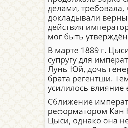
делами, требовала,
докладывали верные
действия император
мог быть утверждён 
В марте 1889 г. Цы
супругу для императ
Лунь-Юй, дочь гене
брата регентши. Т
усилилось влияние 
Сближение императ
реформатором Кан 
Цыси, однако она н