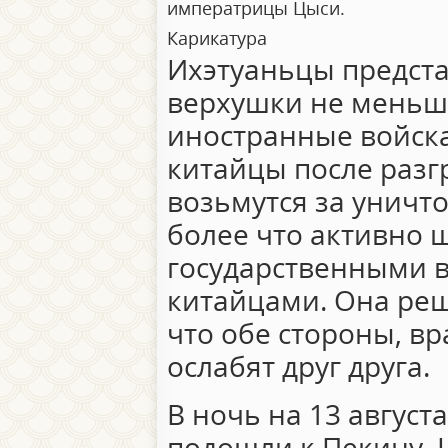
императрицы Цыси.
Карикатура
Ихэтуаньцы предст
верхушки не меньше
иностранные войска
китайцы после разг
возьмутся за уничт
более что активно 
государственными 
китайцами. Она реш
что обе стороны, в
ослабят друг друга.
В ночь на 13 авгус
подошли к Пекину. 