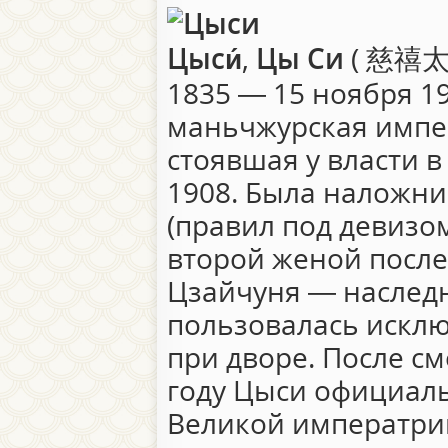
Цыси́
,
Цы Си
(
慈禧
1835 — 15 ноября 1
маньчжурская импе
стоявшая у власти в
1908. Была наложн
(правил под девизом
второй женой после
Цзайчуня — наследн
пользовалась искл
при дворе. После с
году Цыси официаль
Великой императри