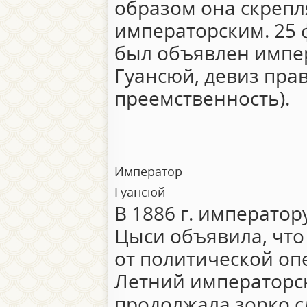
образом она скрепл
императорским. 25 
был объявлен импе
Гуансюй, девиз пра
преемственность).
Император
Гуансюй
В 1886 г. император
Цыси объявила, что
от политической опе
Летний императорск
продолжала зорко 