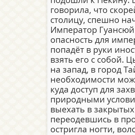
говорила, что скоре
столицу, спешно на
Император Гуансюй 
опасность для импе
попадёт в руки ино
взять его с собой.
на запад, в город Т
необходимости можн
куда доступ для за
природными услови
выехать в закрытых
переодевшись в про
остригла ногти, вол