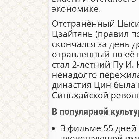
экономике.
Отстранённый Цыси
Цзайтянь (правил п
скончался за день д
отравленный по её 
стал 2-летний Пу И.
ненадолго пережила
династия Цин была
Синьхайской револ
В популярной культу
В фильме 55 дней 
вдовствующей им