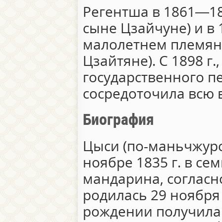
Регентша в 1861—18
сыне Цзайчуне) и в 
малолетнем племян
Цзайтяне). С 1898 г.
государственного п
сосредоточила всю в
Биография
Цыси (по-маньчжурс
ноябре 1835 г. в с
мандарина, согласн
родилась 29 ноября 
рождении получила