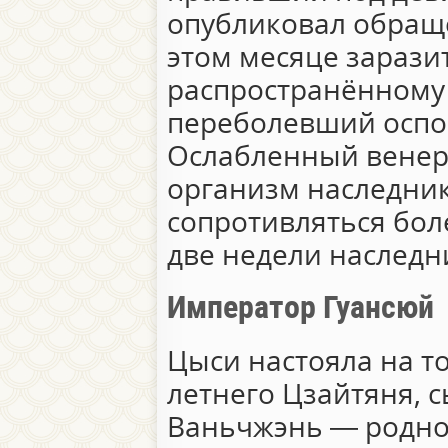
опубликовал обраще
этом месяце зарази
распространённому 
переболевший оспой
Ослабленный венер
организм наследник
сопротивляться бол
две недели наследн
Император Гуансюй
Цыси настояла на то
летнего Цзайтяня, с
Ваньчжэнь — родно