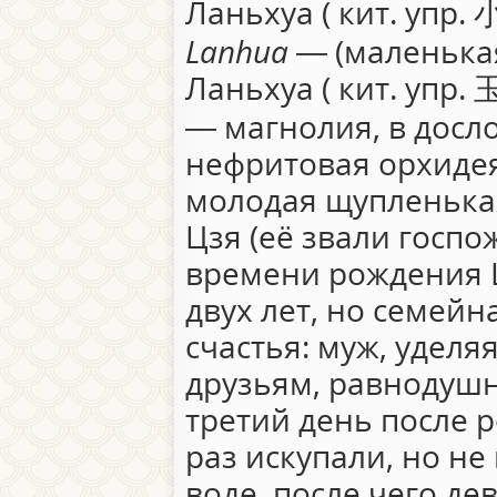
Ланьхуа ( кит. упр.
Lanhua
— (маленька
Ланьхуа ( кит. упр.
— магнолия, в досл
нефритовая орхидея
молодая щупленька
Цзя (её звали госпож
времени рождения 
двух лет, но семейн
счастья: муж, удел
друзьям, равнодушн
третий день после 
раз искупали, но не
воде, после чего де