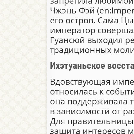
запретила любимой
Чжэнь Фэй (en:Imper
его остров. Сама Цы
император соверша
Гуансюй выходил ре
традиционных моли
Ихэтуаньское восст
Вдовствующая импе
относилась к событ
она поддерживала то
в зависимости от р
Для правительницы
защита интересов 