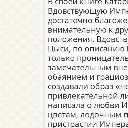
В своей книге Ката
Вдовствующую Импе
достаточно благоже
внимательную к дру
положения. Вдовст
Цыси, по описанию 
только проницател
замечательным вне
обаянием и грациоз
создавали образ «
привлекательной ли
написала о любви И
цветам, лодочным п
пристрастии Импер