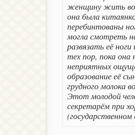
женщину жить во д
она была китаянкой
перебинтованы ног
могла смотреть на
развязать её ноги
тех пор, пока она 
неприятных ощуще
образование её сы
грудного молока во
Этот молодой чел
секретарём при х
(государственном 