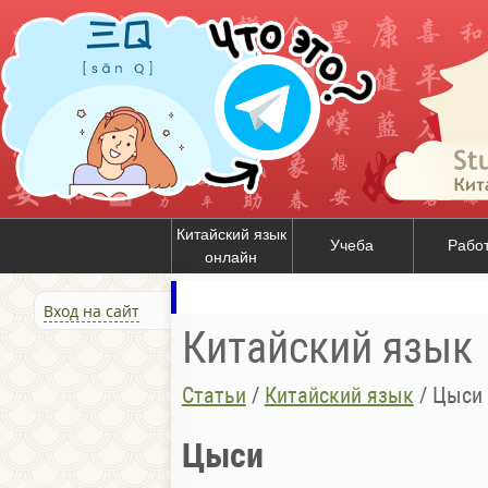
Китайский язык
Учеба
Рабо
онлайн
Вход на сайт
Китайский язык
Статьи
/
Китайский язык
/
Цыcи
Цыcи