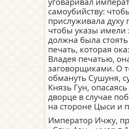
уговаривал императ
самоубийству: чтобы
прислуживала духу 
чтобы указы имели 
должна была стоять
печать, которая ока
Владея печатью, она
заговорщиками. О т
обмануть Сушуня, с
Князь Гун, опасаясь
дворце в случае по
на стороне Цыси и п
Император Ичжу, п