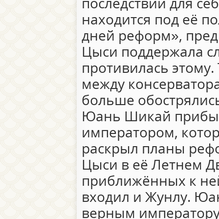
последствий для себ
находится под её п
дней реформ», пре
Цыси поддержала сл
противилась этому.
между консерватор
больше обострялись.
Юань Шикай прибыл
императором, котор
раскрыл планы реф
Цыси в её Летнем Д
приближённых к ней
входил и Жунлу. Ю
верным императору,