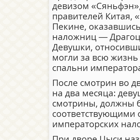
девизом «Сяньфэн»
правителей Китая, 
Пекине, оказавшись
наложниц — Драгоц
Девушки, относивши
могли за всю жизнь 
спальни император
После смотрин во д
на два месяца: дев
смотрины, должны 
соответствующими 
императорских нал
При дворе Цыси наз