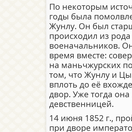
По некоторым источ
годы была помолвл
Жунлу. Он был старш
происходил из род
военачальников. О
время вместе: сове
на маньчжурских по
том, что Жунлу и Ц
вплоть до её вхожд
двор. Уже тогда она
девственницей.
14 июня 1852 г., пр
при дворе императо