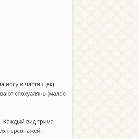
а носу и части щек) -
ывают сяохуалянь (малое
. Каждый вид грима
их персонажей.