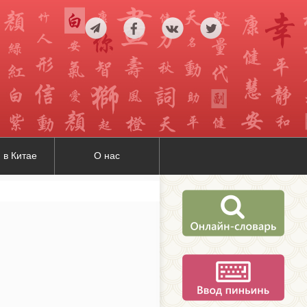
 в Китае
О нас