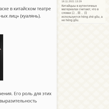
18.11.2021 13:29
Китайцыы в аутентичных
аске в китайском театре
материалах считают, что в
словах 口，田， 日
ых лиц» (хуалянь).
используется héng zhé gõu, а
не héng gõu.
ния. Его роль для этих
 выразительность