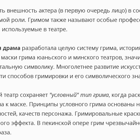
ть внешность актера (в первую очередь лицо) в со
мой роли. Гримом также называют особые профе
 используемые в театре.
я драма
разработала целую систему грима, история
маски грима юаньского и минского театров, знач
нтальную символику. Многолетнее развитие искус
и способов гримировки и его символического зн
 театр сохраняет
"условный" тип грима
, когда рас
 к маске. Принципы условного грима основаны 
ностей, качеств персонажа. Гримировальные краск
ого эффекта. В пекинской опере грим чрезвычайн
раза.