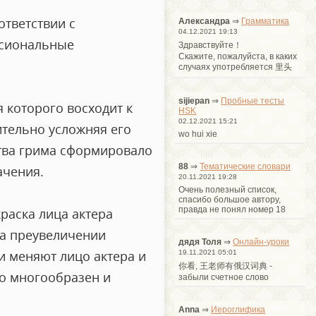
ответствии с
Александра
⇒
Грамматика
04.12.2021 19:13
ссиональные
Здравствуйте！
Cкажите, пожалуйста, в каких
случаях употребляется 里头
sijiepan
⇒
Пробные тесты
 которого восходит к
HSK
02.12.2021 15:21
ительно усложняя его
wo hui xie
ства грима сформировало
88
⇒
Тематические словари
ачения.
20.11.2021 19:28
Очень полезный список,
спасибо большое автору,
правда не понял номер 18
краска лица актера
на преувеличении
дядя Толя
⇒
Онлайн-уроки
и меняют лицо актера и
19.11.2021 05:01
你看, 王老师有俄汉词典 -
о многообразен и
забыли счетное слово
Anna
⇒
Иероглифика