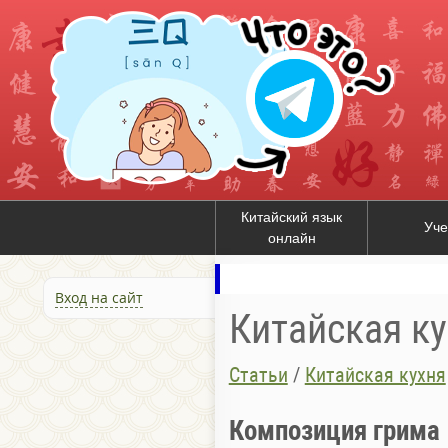
Китайский язык
Уче
онлайн
Вход на сайт
Китайская к
Статьи
/
Китайская кухня
Композиция грима