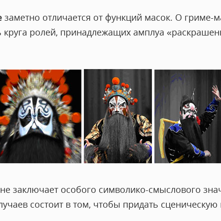
е
заметно отличается от функций масок. О гриме-м
ь круга ролей, принадлежащих амплуа «раскрашенн
не заключает особого символико-смыслового значе
лучаев состоит в том, чтобы придать сценическую