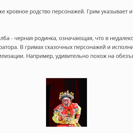
же кровное родство персонажей. Грим указывает и
 лба - черная родинка, означающая, что в недале
ератора. В гримах сказочных персонажей и исполн
илизации. Например, удивительно похож на обезъ