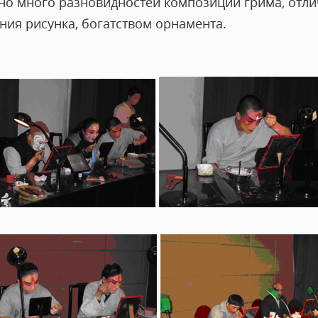
но много разновидностей композиций грима, отли
ния рисунка, богатством орнамента.