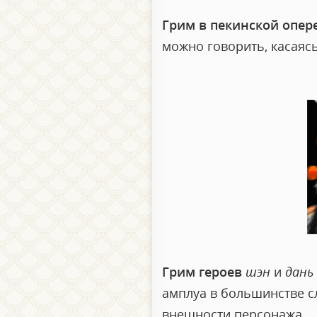
Грим в пекинской опер
можно говорить, касаяс
Грим героев
шэн
и
дань
амплуа в большинстве с
внешности персонажа.