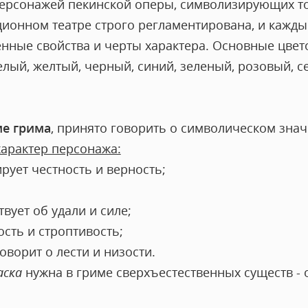
ерсонажей пекинской оперы, символизирующих то
ционном театре строго регламентирована, и кажды
нные свойства и черты характера. Основные цвет
лый, желтый, черный, синий, зеленый, розовый, с
ме грима
, принято говорить о символическом знач
характер персонажа:
ует честность и верность;
вует об удали и силе;
ость и строптивость;
оворит о лести и низости.
аска
нужна в гриме сверхъестественных существ -