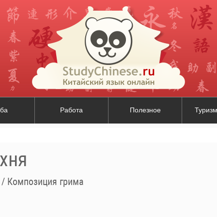
ба
Работа
Полезное
Туризм
ухня
/
Композиция грима