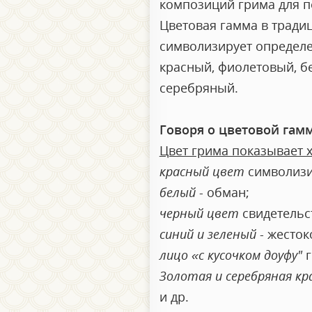
композиций грима для п
Цветовая гамма в тради
символизирует определе
красный, фиолетовый, бе
серебряный.
Говоря о цветовой гам
Цвет грима показывает 
красный цвет
символизир
белый
- обман;
черный цвет
свидетельст
синий и зеленый
- жесток
лицо «с кусочком доуфу"
г
Золотая и серебряная кр
и др.