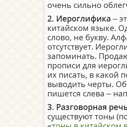
очень сильно облег
2. Иероглифика
– э
китайском языке. О
слово, не букву. Ал
отсутствует. Иерогл
запоминать. Прода
прописи для иерогл
их писать, в какой 
выводить черты. О
пишется слева – нап
3. Разговорная реч
существуют тоны (по
«
тоны в китайском 