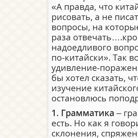
«А правда, что кит
рисовать, а не писат
вопросы, на которы
раза отвечать….кро
надоедливого вопро
по-китайски». Так во
удивление-поражени
бы хотел сказать, ч
изучение китайского
остановлюсь попод
1. Грамматика
– гра
есть. Но как я говор
склонения, спряжен