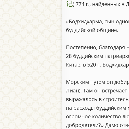
记
) 774 г., найденных в
«Бодхидхарма, сын одно
буддийской общине.
Постепенно, благодаря 
28 буддийским патриарх
Китае, в 520 г. Бодхидх
Морским путем он добира
Лиан). Там он встречает
выражалось в строитель
на расходы буддийским 
огромное количество люд
добродетели?» Дамо отве