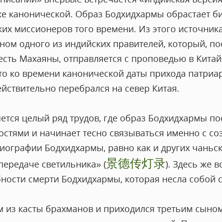
же канонической. Образ Бодхидхармы обрастает б
их миссионеров того времени. Из этого источника
ном одного из индийских правителей, который, по
есть Махаяны, отправляется с проповедью в Китай
о ко времени канонической даты прихода патриарх
ействительно перебрался на север Китая.
ляется целый ряд трудов, где образ Бодхидхармы п
стями и начинает тесно связываться именно с с
иографии Бодхидхармы, равно как и других чаньск
景德传灯录
передаче светильника» (
). Здесь же 
ости смерти Бодхидхармы, которая несла собой 
м из касты брахманов и приходился третьим сын