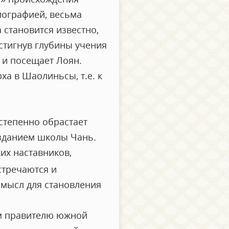
иографией, весьма
 становится известно,
стигнув глубины учения
 и посещает Лоян.
а в Шаолиньсы, т.е. к
остепенно обрастает
озданием школы Чань.
их наставников,
встречаются и
смысл для становления
ом правителю южной