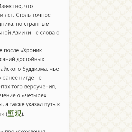
звестно, что
и лет. Столь точное
дника, но странным
ной Азии (и не слова о
ие после «Хроник
саний достойных
тайского буддизма, чье
 ранее нигде не
тах того вероучения,
учение о «четырех
 а также указал путь к
壁观
» (
).
я» происхождения