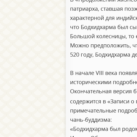
патриарха, ставшая поз
характерной для индийск
что Бодхидхарма был сы
Большой колесницы, то 
Можно предположить, чт
520 году, Бодхидхарма д
В начале VIII века появ
историческими подробно
Окончательная версия б
содержится в «Записи о 
примечательные подробн
чань-буддизма:
«Бодхидхарма был родо