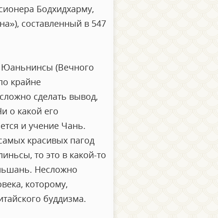
сионера Бодхидхарму,
а»), составленный в 547
ы Юаньнинсы (Вечного
по крайне
сложно сделать вывод,
и о какой его
ется и учение Чань.
самых красивых пагод
иньсы, то это в какой-то
ньшань. Несложно
века, которому,
итайского буддизма.