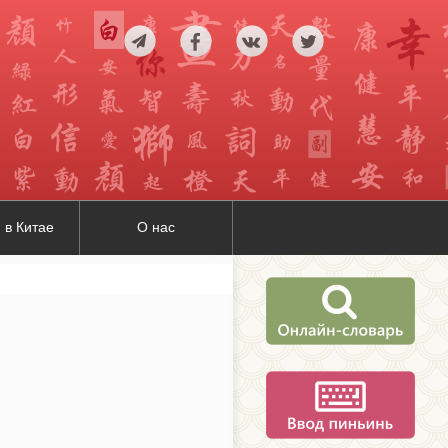
 в Китае
О нас