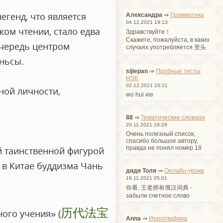
егенд, что является
Александра
⇒
Грамматика
04.12.2021 19:13
ком чтении, стало едва
Здравствуйте！
Cкажите, пожалуйста, в каких
очередь центром
случаях употребляется 里头
ньсы.
sijiepan
⇒
Пробные тесты
HSK
02.12.2021 15:21
ной личности,
wo hui xie
88
⇒
Тематические словари
20.11.2021 19:28
Очень полезный список,
спасибо большое автору,
правда не понял номер 18
й таинственной фигурой
 в Китае буддизма Чань
дядя Толя
⇒
Онлайн-уроки
19.11.2021 05:01
你看, 王老师有俄汉词典 -
забыли счетное слово
历代法宝
ого учения» (
Anna
⇒
Иероглифика