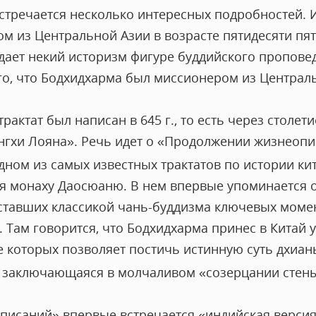
встречается несколько интересных подробностей. И
м из Центральной Азии в возрасте пятидесяти пят
идает некий историзм фигуре буддийского пропове
го, что Бодхидхарма был миссионером из Централь
актат был написан в 645 г., то есть через столет
гхи Лояна». Речь идет о «Продолжении жизнеопи
одном из самых известных трактатов по истории ки
я монаху Даосюаню. В нем впервые упоминается о
ставших классикой чань-буддизма ключевых момен
 Там говорится, что Бодхидхарма принес в Китай 
 которых позволяет постичь истинную суть дхианы,
 заключающаяся в молчаливом «созерцании стены
писаний» впервые встречается «индийская верси