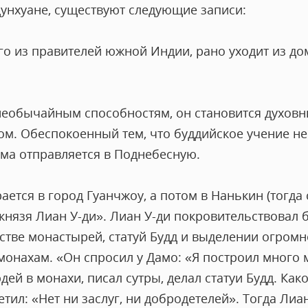
 Дунхуане, существуют следующие записи:
го из правителей южной Индии, рано уходит из до
необычайным способностям, он становится духов
ом. Обеспокоенный тем, что буддийское учение н
арма отправляется в Поднебесную.
ется в город Гуанчжоу, а потом в Нанькин (тогда 
 князя Лиан У-ди». Лиан У-ди покровительствовал 
стве монастырей, статуй Будд и выделении огромн
монахам. «Он спросил у Дамо: «Я построил много 
ей в монахи, писал сутры, делал статуи Будд. Как
тил: «Нет ни заслуг, ни добродетелей». Тогда Лиан