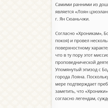
Самими ранними из доше
является «Лоян цзюэлан
г. Ян Сюаньчжи.
Согласно «Хроникам», 
покоя) и провел несколь
поверхностному характе
что в ту пору этот мисс
проповеднической деятел
Упомянутый эпизод с Бо
города Лояна. Поскольку
мере подтверждает пре
заметить, что «Хроники»
согласно легендам, суж