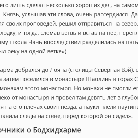
его лишь сделал несколько хороших дел, на самом 
. Князь, услышав эти слова, очень рассердился. Да
ля своих проповедей, решил отправиться на север
лодку, и тогда, сломав ветвь и встав на нее, переп
тому школа Чань впоследствии разделилась на пят
ыл реку на одной ветке»).
харма добрался до Лояна (столицы Северная Вэй),
 затем поселился в монастыре Шаолинь в горах С
монахам этого монастыря. Но монахи не смогли ег
еко от монастыря и провел там девять лет в глуб
 на его плечах свои гнезда, а пауки плели паутины
тавила следы на стене, перед которой он сидел».
очники о Бодхидхарме