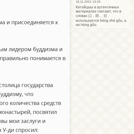
18.11.2021 13:29
Китайцыы в аутентичных
материалах считают, что в
словах 口，田， 日
используется héng zhé gõu, а
ма и присоединяется к
не héng gõu.
ным лидером буддизма и
еправильно понимается в
столица государства
буддизму, что
ого количества средств
монастырей, посвятил
овы мои заслуги и
 У-ди спросил: