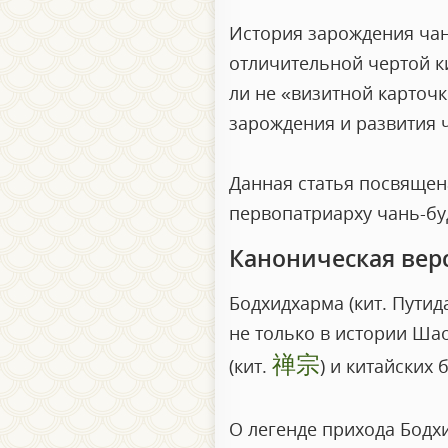
История зарождения чань
отличительной чертой ки
ли не «визитной карточ
зарождения и развития 
Данная статья посвящен
первопатриарху чань-бу
Каноническая вер
Бодхидхарма (кит. Пути
не только в истории Ша
禅宗
(кит.
) и китайских 
О легенде прихода Бодхи