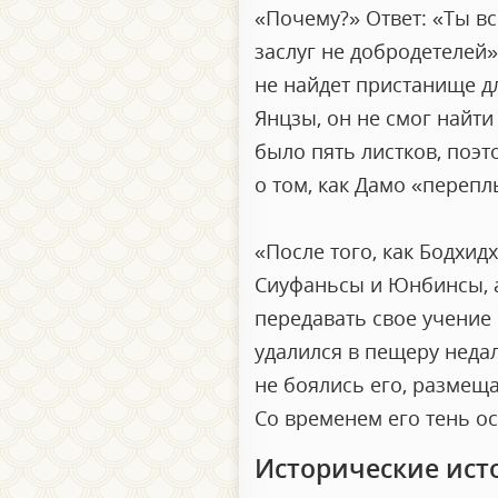
«Почему?» Ответ: «Ты вс
заслуг не добродетелей»
не найдет пристанище д
Янцзы, он не смог найти 
было пять листков, поэ
о том, как Дамо «перепл
«После того, как Бодхид
Сиуфаньсы и Юнбинсы, а
передавать свое учение 
удалился в пещеру недал
не боялись его, размещая
Со временем его тень ос
Исторические ист