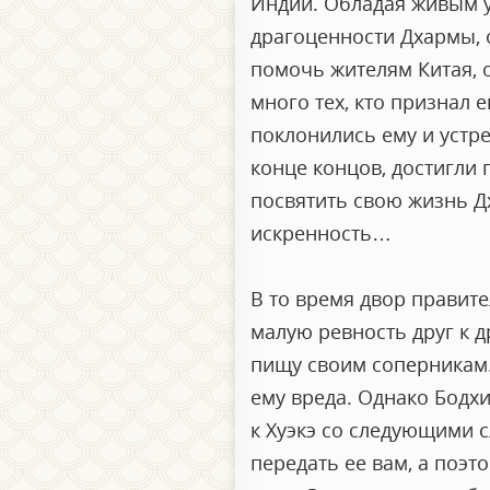
Индии. Обладая живым у
драгоценности Дхармы, 
помочь жителям Китая, о
много тех, кто признал 
поклонились ему и устре
конце концов, достигли 
посвятить свою жизнь Дх
искренность…
В то время двор правит
малую ревность друг к д
пищу своим соперникам. 
ему вреда. Однако Бодхи
к Хуэкэ со следующими 
передать ее вам, а поэт