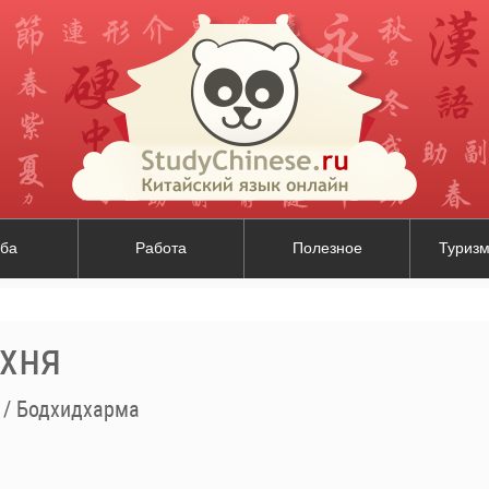
ба
Работа
Полезное
Туризм
ухня
/
Бодхидхарма