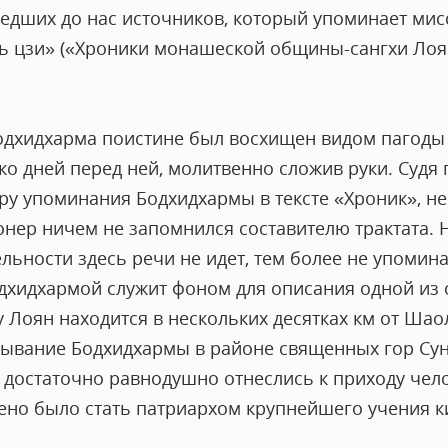
дших до нас источников, который упоминает мис
ь цзи» («Хроники монашеской общины-сангхи Лоян
Бодхидхарма поистине был восхищен видом пагод
ко дней перед ней, молитвенно сложив руки. Судя 
ру упоминания Бодхидхармы в тексте «Хроник», не
ионер ничем не запомнился составителю трактата. Н
ьности здесь речи не идет, тем более не упомина
дхидхармой служит фоном для описания одной из 
 Лоян находится в нескольких десятках км от Шаол
бывание Бодхидхармы в районе священных гор Су
 достаточно равнодушно отнеслись к приходу чело
дено было стать патриархом крупнейшего учения к