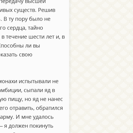
 передачу высшей
живых существ. Решив
. В ту пору было не
го сердца, тайно
в течение шести лет и, в
«Способны ли вы
оказать свою
 монахи испытывали не
амбиции, сыпали яд в
ую пищу, но яд не нанес
его отравить, обратился
арму. И мне удалось
 – я должен покинуть