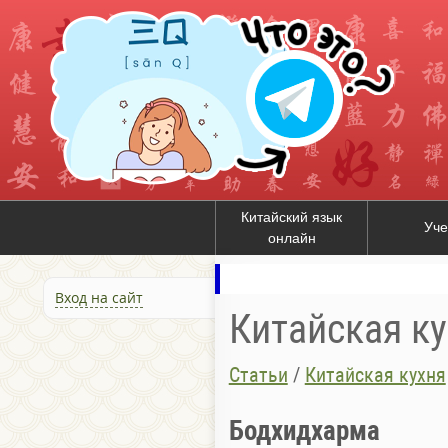
Китайский язык
Уче
онлайн
Вход на сайт
Китайская к
Статьи
/
Китайская кухня
Бодхидхарма