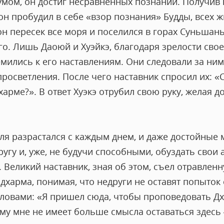
мом, он достиг несравненных познаний. Получив
он пробудил в себе «взор познания» Будды, всех 
н пересек все моря и поселился в горах Суньшань
его. Лишь Даоюй и Хуэйкэ, благодаря зрелости свое
мились к его наставлениям. Они следовали за ним 
просветления. После чего наставник спросил их: 
арме?». В ответ Хуэкэ отрубил свою руку, желая д
еля разрастался с каждым днем, и даже достойные
ругу и, уже, не будучи способными, обуздать свои 
Великий наставник, зная об этом, съел отравленн
дхарма, понимая, что недруги не оставят попыток 
словами: «Я пришел сюда, чтобы проповедовать Дх
ому мне не имеет больше смысла оставаться здесь