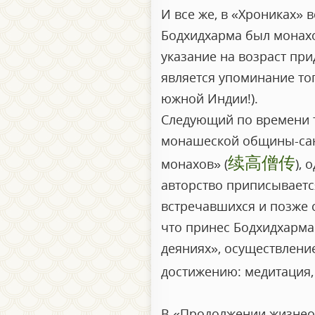
И все же, в «Хрониках» 
Бодхидхарма был монахо
указание на возраст пр
является упоминание то
южной Индии!).
Следующий по времени тр
монашеской общины-сан
续高僧传
монахов» (
), 
авторство приписываетс
встречавшихся и позже 
что принес Бодхидхарма.
деяниях», осуществление
достижению: медитация,
В «Продолжении жизнео