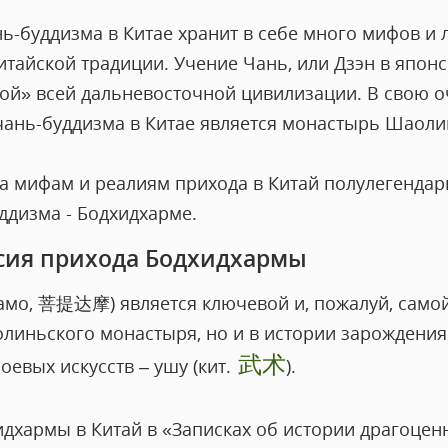
-буддизма в Китае хранит в себе много мифов и л
тайской традиции. Учение Чань, или Дзэн в японс
кой» всей дальневосточной цивилизации. В свою 
чань-буддизма в Китае является монастырь Шаоли
а мифам и реалиям прихода в Китай полулегендар
ддизма - Бодхидхарме.
сия прихода Бодхидхармы
дамо, 菩提达摩) является ключевой и, пожалуй, само
олиньского монастыря, но и в истории зарождения
武术
боевых искусств – ушу (кит.
).
дхармы в Китай в «Записках об истории драгоценн