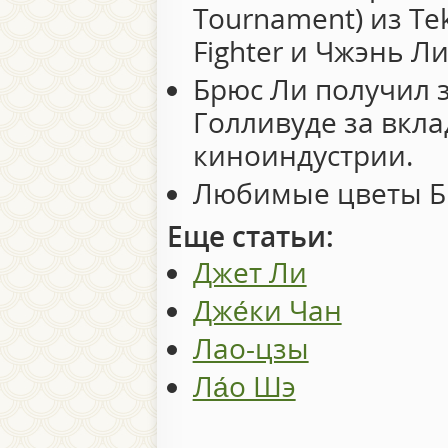
Tournament) из Tek
Fighter и Чжэнь Ли 
Брюс Ли получил з
Голливуде за вкла
киноиндустрии.
Любимые цветы Б
Еще статьи:
Джет Ли
Дже́ки Чан
Лао-цзы
Ла́о Шэ