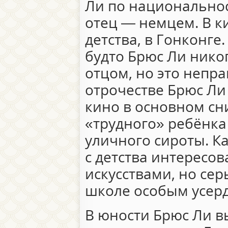
Ли по национальнос
отец — немцем. В к
детства, в Гонконге
будто Брюс Ли нико
отцом, но это неправ
отрочестве Брюс Ли
кино в основном сн
«трудного» ребёнка
уличного сироты. Ка
с детства интересо
искусствами, но сер
школе особым усерд
В юности Брюс Ли в