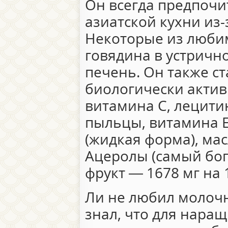
Он всегда предпочи
азиатской кухни из-
Некоторые из люби
говядина в устрично
печень. Он также с
биологически актив
витамина С, лецити
пыльцы, витамина 
(жидкая форма), м
Ацеролы (самый бо
фрукт — 1678 мг на 1
Ли не любил молочн
знал, что для нар