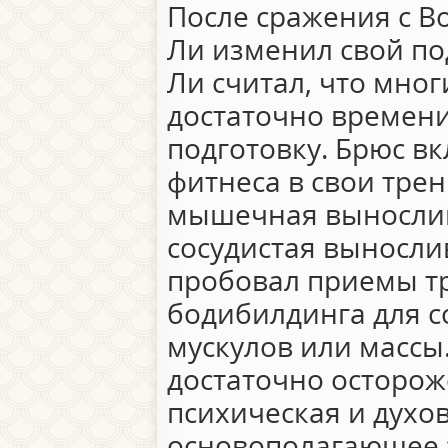
После сражения с Во
Ли изменил свой по
Ли считал, что мног
достаточно времен
подготовку. Брюс в
фитнеса в свои тре
мышечная вынослив
сосудистая вынослив
пробовал приемы т
бодибилдинга для 
мускулов или массы
достаточно осторож
психическая и духо
основополагающее 