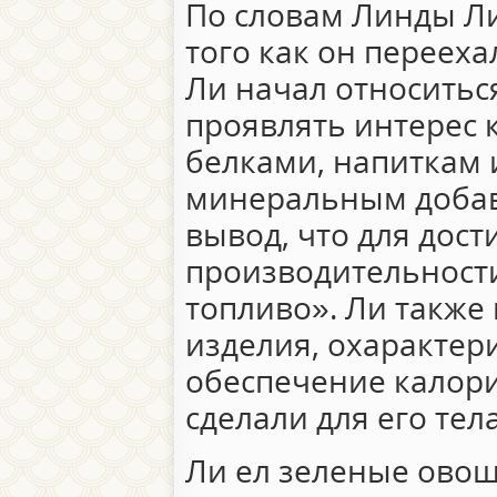
По словам Линды Ли
того как он переех
Ли начал относитьс
проявлять интерес 
белками, напиткам 
минеральным добав
вывод, что для дос
производительност
топливо». Ли также
изделия, охарактер
обеспечение калори
сделали для его тела
Ли ел зеленые овощ