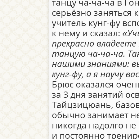
танцу ча-ча-ча в Го
серьёзно заняться к
учитель кунг-фу вс
к нему и сказал:
«Уч
прекрасно владеете 
танцую ча-ча-ча. Та
нашими знаниями: в
кунг-фу, а я научу в
Брюс оказался очен
за 3 дня занятий о
Тайцзицюань, базо
обычно занимает не
никогда надолго не 
и постоянно тренир