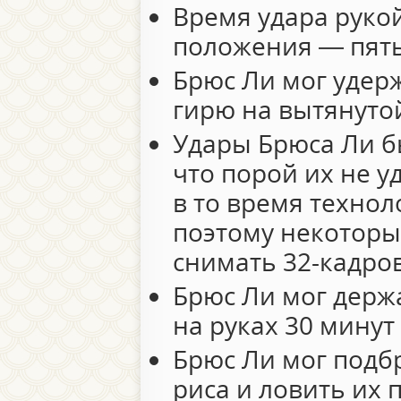
Время удара руко
положения — пять
Брюс Ли мог удер
гирю на вытянутой
Удары Брюса Ли б
что порой их не 
в то время технол
поэтому некоторы
снимать 32-кадро
Брюс Ли мог держа
на руках 30 минут
Брюс Ли мог подб
риса и ловить их 