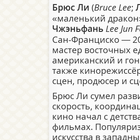
Брюс Ли
(
Bruce Lee
;
«маленький драко
Чжэньфань
Lee Jun 
Сан-Франциско — 20
мастер восточных е
американский и гон
также кинорежиссё
сцен, продюсер и сц
Брюс Ли сумел разв
скорость, координа
кино начал с детства
фильмах. Популяри
искусства в западны