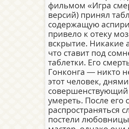
фильмом «Игра смер
версий) принял табл
содержащую аспири
привело к отеку моз
вскрытие. Никакие 
что ставит под сомн
таблетки. Его смерт
Гонконга — никто не
этот человек, дням
совершенствующий 
умереть. После его
распространяться сл
постели любовницы 
мастер, однако они