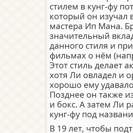
стилем в кунг-фу по
который он изучал в
мастера Ип Мана. Б
значительный вкла
данного стиля и при
фильмах о нём (напр
Этот стиль делает а
хотя Ли овладел и 
хорошо ему удавало
Позднее он также и
и бокс. А затем Ли 
кунг-фу под назван
В 19 лет, чтобы под