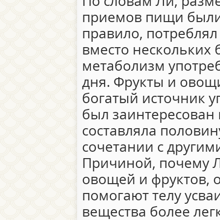
По словам Ли, разм
приемов пищи были 
правило, потреблял
вместо нескольких
метаболизм употреб
дня. Фрукты и овощ
богатый источник у
был заинтересован 
составляла половин
сочетании с другим
Причиной, почему Л
овощей и фруктов, о
помогают телу усва
вещества более лег