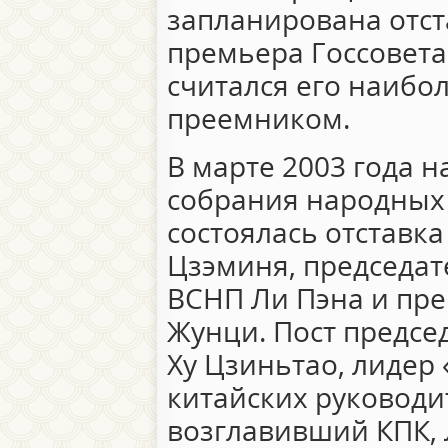
запланирована отс
премьера Госсовета
считался его наибо
преемником.
В марте 2003 года н
собрания народных
состоялась отставк
Цзэминя, председат
ВСНП Ли Пэна и пре
Жунци. Пост предсе
Ху Цзиньтао, лидер
китайских руководи
возглавивший КПК, 