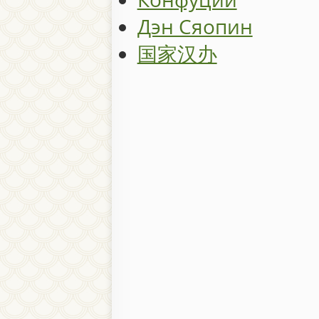
Дэн Сяопин
国家汉办