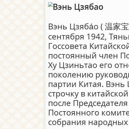
Вэнь Цзяба́о (
温家宝
сентября 1942, Тян
Госсовета Китайско
постоянный член По
Ху Цзиньтао его отн
поколению руковод
партии Китая. Вэнь
строчку в китайско
после Председателя
Постоянного комите
собрания народных 