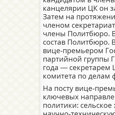
канцелярии ЦК он з
Затем на протяжени
членом секретариат
члены Политбюро. В
состав Политбюро. В
вице-премьером Гос
партийной группы Го
года — секретарем 
комитета по делам 
На посту вице-прем
ключевых направле
политики: сельское 
научно-техническую