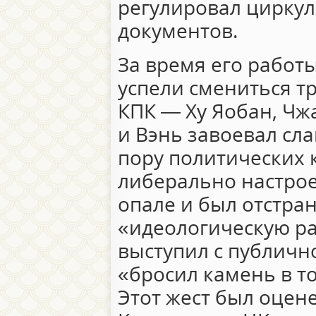
регулировал цирку
документов.
За время его работ
успели смениться т
КПК — Ху Яобан, Чж
и Вэнь завоевал сл
пору политических 
либерально настрое
опале и был отстран
«идеологическую ра
выступил с публичн
«бросил камень в то
Этот жест был оцене