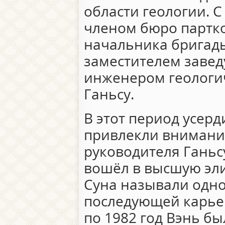
области геологии. С
членом бюро партк
начальника бригады
заместителем заве
инженером геологи
Ганьсу.
В этот период усерд
привлекли внимани
руководителя Ганьс
вошёл в высшую эли
Суна называли одно
последующей карьер
по 1982 год Вэнь б