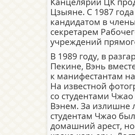
Канцелярии ЦК про
Цзыяне. С 1987 год
кандидатом в члены
секретарем Рабочег
учреждений прямог
В 1989 году, в разг
Пекине, Вэнь вмест
к манифестантам н
На известной фотог
со студентами Чжао
Вэнем. За излишне
студентам Чжао был
домашний арест, но