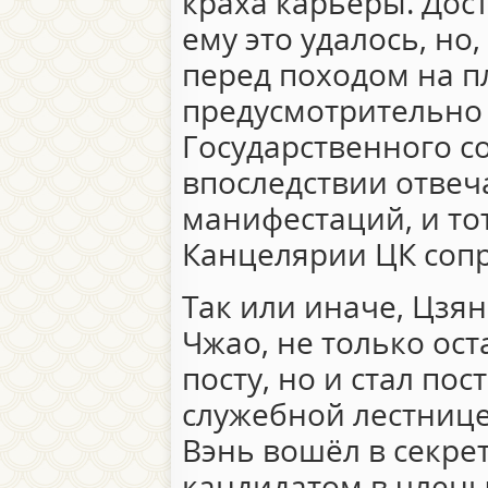
краха карьеры. Дост
ему это удалось, но
перед походом на 
предусмотрительно 
Государственного с
впоследствии отвеч
манифестаций, и то
Канцелярии ЦК сопр
Так или иначе, Цзя
Чжао, не только ос
посту, но и стал по
служебной лестнице.
Вэнь вошёл в секрет
кандидатом в члены