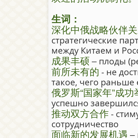
生词：
深化中俄战略伙伴关
стратегические пар
между Китаем и Рос
成果丰硕
– плоды (р
前所未有的
- не дос
такое, чего раньше
俄罗斯“国家年”成功
успешно завершилс
推动双方合作
- стим
сотрудничество
面临新的发展机遇
– 