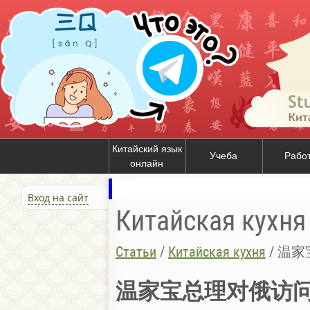
Китайский язык
Учеба
Рабо
онлайн
Вход на сайт
Китайская кухня
Статьи
/
Китайская кухня
/
温家
温家宝总理对俄访