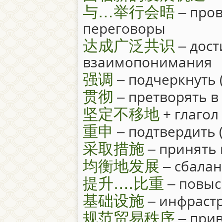
与…举行会晤
– пров
переговоры
达成广泛共识
– дос
взаимопонимания
强调
– подчеркнуть 
贯彻
– претворять в
坚定不移地
+ глаго
重申
– подтвердить 
采取措施
– принять
均衡地发展
– сбалан
提升….比重
– повыс
基础设施
– инфрастр
规范贸易秩序
– прив