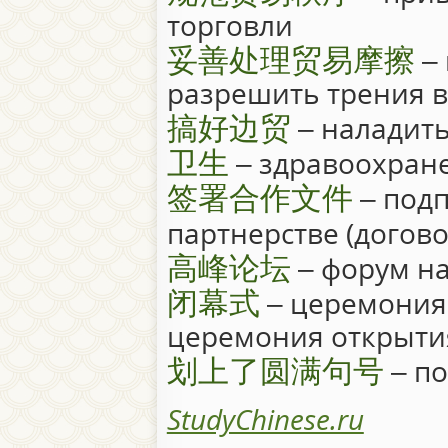
торговли
妥善处理贸易摩擦
–
разрешить трения в
搞好边贸
– наладит
卫生
– здравоохран
签署合作文件
– подп
партнерстве (догов
高峰论坛
– форум н
闭幕式
– церемония 
церемония открыти
划上了圆满句号
– по
StudyChinese.ru