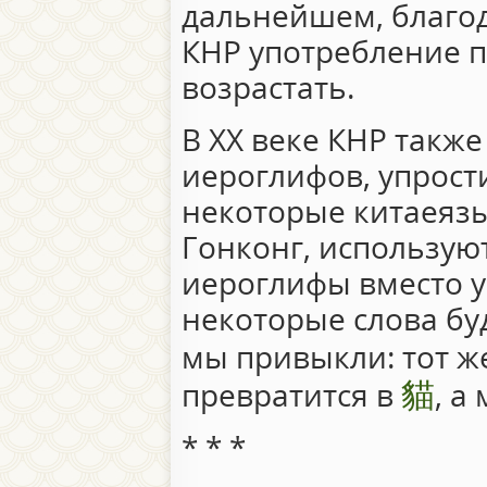
дальнейшем, благод
КНР употребление п
возрастать.
В XX веке КНР такж
иероглифов, упрост
некоторые китаеязы
Гонконг, использу
иероглифы вместо у
некоторые слова бу
мы привыкли: тот ж
貓
превратится в
, а
* * *