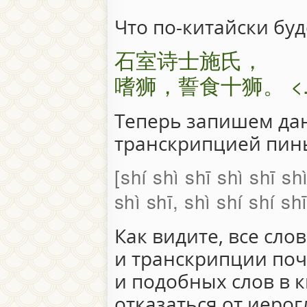
Что по-китайски буд
石室诗士施氏，
嗜狮，誓食十狮。 <..
Теперь запишем да
транскрипцией пин
shí shì shī shì shī shì
shì shī, shì shí shí sh
Как видите, все сло
и транскрипции по
и подобных слов в 
отказаться от иеро