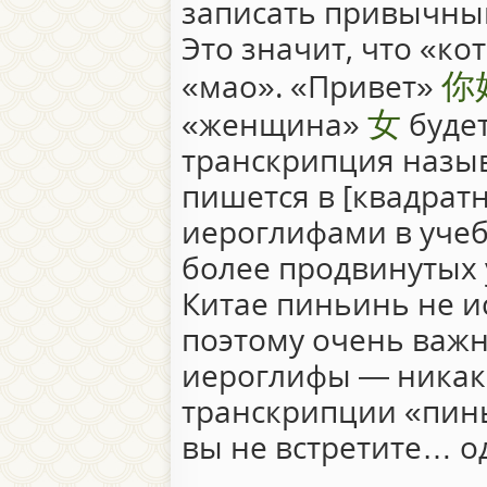
записать привычны
Это значит, что «ко
你
«мао». «Привет»
女
«женщина»
буде
транскрипция назыв
пишется в [квадратн
иероглифами в уче
более продвинутых 
Китае пиньинь не и
поэтому очень важн
иероглифы — никак
транскрипции «пин
вы не встретите… од