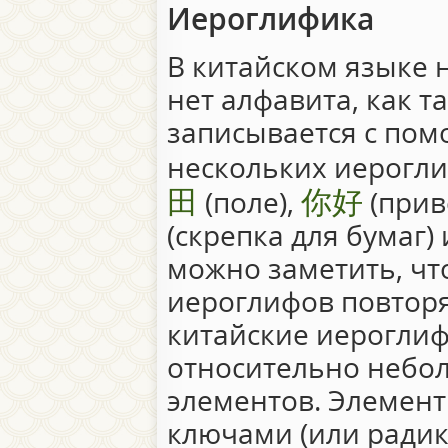
Иероглифика
В китайском языке 
нет алфавита, как т
записывается с по
нескольких иерогл
田
你好
(поле),
(прив
(скрепка для бумаг) 
можно заметить, чт
иероглифов повторя
китайские иероглиф
относительно небо
элементов. Элемент
ключами (или радик