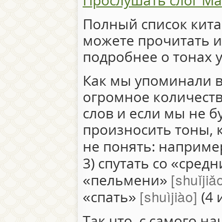
Прослушать слог Ma
Полный список кита
можете прочитать 
подробнее о тонах 
Как мы упоминали в
огромное количеств
слов и если мы не 
произносить тоны, 
не понять: наприме
3) спутать со «сред
shuǐjiǎ
«пельмени»
shuìjiào
«спать»
(4 
Так что, с самого н