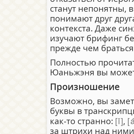
станут непонятны, 
понимают друг друг
контекста. Даже си
изучают брифинг бе
прежде чем браться 
Полностью прочита
Юаньжэня вы може
Произношение
Возможно, вы замет
буквы в транскрипц
ǐ
как-то странно:
,
за штрихи над ними?