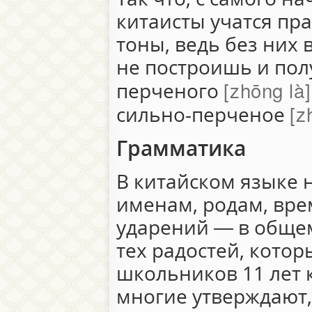
китаисты учатся пр
тоны, ведь без них
не построишь и пол
zhōng là
перченого
z
сильно-перченое
Грамматика
В китайском языке 
именам, родам, вре
ударений — в обще
тех радостей, кото
школьников 11 лет к
многие утверждают,