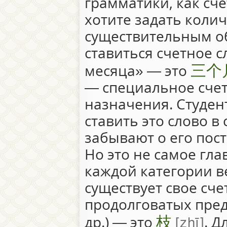
грамматики, как сче
хотите задать колич
существительным о
ставиться счетное с
三个
месяца» — это
— специальное счет
назначения. Студент
ставить это слово 
забывают о его пост
Но это не самое глав
каждой категории в
существует свое сче
продолговатых пред
枝
zhī
др.) — это
. 