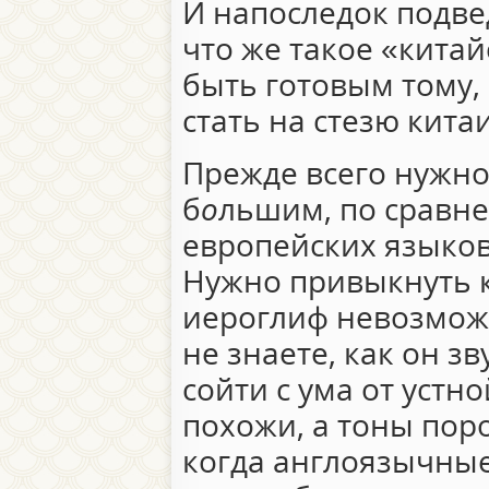
И напоследок подве
что же такое «китай
быть готовым тому, 
стать на стезю кита
Прежде всего нужно
б
о
льшим, по сравн
европейских языков
Нужно привыкнуть к
иероглиф невозможн
не знаете, как он з
сойти с ума от устно
похожи, а тоны пор
когда англоязычные