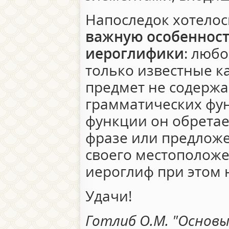
Напоследок хотелос
важную особенност
иероглифики
: люб
только известные к
предмет не содержа
грамматических фу
функции он обретае
фразе или предложе
своего местоположе
иероглиф при этом 
Удачи!
Готлиб О.М. "Основ