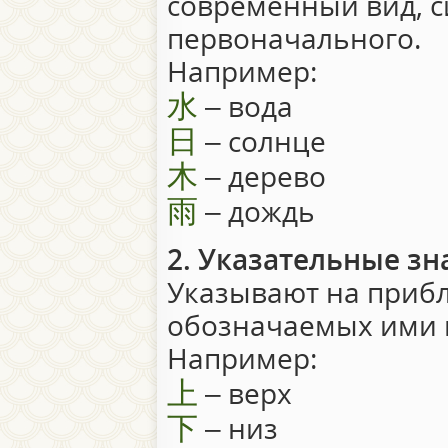
современный вид, с
первоначального.
Например:
水
– вода
日
– солнце
木
– дерево
雨
– дождь
2. Указательные зн
Указывают на приб
обозначаемых ими 
Например:
上
– верх
下
– низ