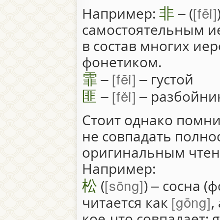
非
fēi
Например:
– (
самостоятельным и
в состав многих ие
фонетиком.
霏
fēi
–
– густой
匪
fěi
–
– разбойни
Стоит однако помни
не совпадать полно
оригинальным чте
Например:
松
sōng
(
) – сосна 
gōng
читается как
,
кое-что совпадает: