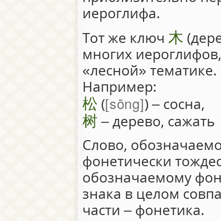
иероглифа.
木
Тот же ключ
(дере
многих иероглифов
«лесной» тематике.
Например:
松
sōng
(
) – сосна,
树
– дерево, сажать
Слово, обозначаем
фонетически тождес
обозначаемому фоне
знака в целом совпа
части – фонетика.