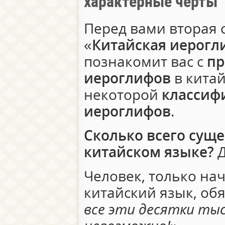
характерные черты
Перед вами вторая с
«
Китайская иерогл
познакомит вас с
пр
иероглифов
в китай
некоторой
классиф
иероглифов
.
Сколько всего суще
китайском языке?
Д
Человек, только н
китайский язык, обя
все эти десятки ты