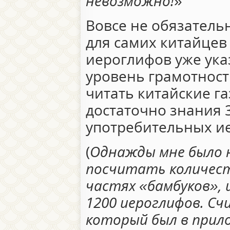
невозможно!
»
Вовсе не обязательн
для самих китайцев
иероглифов уже ука
уровень грамотности
читать китайские г
достаточно знания 
употребительных и
(
Однажды мне было н
посчитать количест
частях «бамбуков», 
1200 иероглифов. Сч
который был в прило