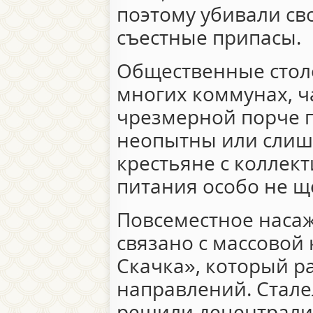
поэтому убивали св
съестные припасы.
Общественные стол
многих коммунах, ч
чрезмерной порче п
неопытны или слиш
крестьяне с коллек
питания особо не 
Повсеместное наса
связано с массовой
Скачка», который р
направлений. Стале
решили децентрали