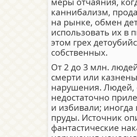
меры отчаяния, ког
каннибализм, прод
на рынке, обмен де
использовать их в 
этом грех детоубийс
собственных.
От 2 до 3 млн. люд
смерти или казнены
нарушения. Людей,
недостаточно прил
и избивали; иногда 
пруды. Источник оп
фантастические нак