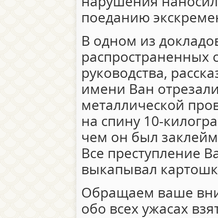
нарушения наносил
поеданию экскреме
В одном из докладов
распространенных 
руководства, расска
имени Ван отрезали
металлической пров
на спину 10-килогр
чем он был заклей
Все преступление Ва
выкапывал картошк
Обращаем ваше вни
обо всех ужасах взя